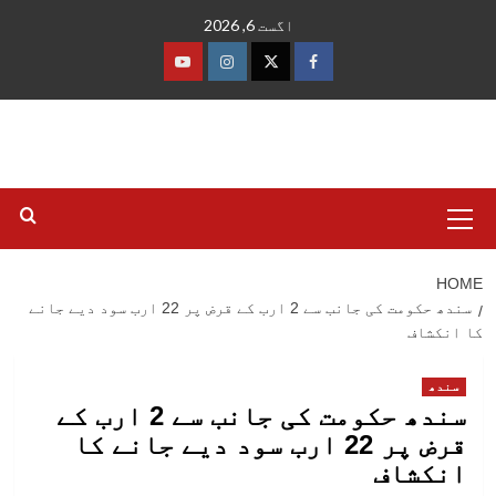
Ski
اگست 6, 2026
t
conten
فیس
ٹوئٹر
انسٹاگرام
یوٹیوب
بک
Primary
Menu
HOME
سندھ حکومت کی جانب سے 2 ارب کے قرض پر 22 ارب سود دیے جانے
کا انکشاف
سندھ
سندھ حکومت کی جانب سے 2 ارب کے
قرض پر 22 ارب سود دیے جانے کا
انکشاف