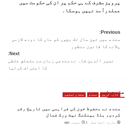
پرویزمشرف کے ہی حکم پر ان کی حکومت میں
عملدرآمد نہیں ہوسکا۔
Post
Previous:
سندھ میں تین سال تک بچوں کو ماں کا دودھ لازمی
navigation
پلانے کا قانون منظور
Next:
نصیر الدین شاہ نے سندھی زبان سے متعلق غلطی
کا اعتراف کرلیا
مزید خبریں
تازہ ترین
سندھ
صحت و تعلیم
سندھ نے محفوظ خون کی فراہمی میں تاریخ رقم
کردی، بلڈ بینکنگ نیٹ ورک فعال
ماریہ اسماعیل
1 مہینہ ago