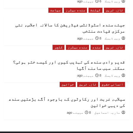
ویب ڈیسک
6 مہینے ago
تازہ ترین
ٹیلنٹ
سندھ میٹرز
سیاست
جیئے سندھ اسٹوڈنٹس فیڈریشن کا سالانہ اجلاس، نئی
مرکزی قیادت منتخب
ویب ڈیسک
8 مہینے ago
تازہ ترین
سندھ
سندھ میٹرز
کلچر
قدیم وادی سندھ کی تہذیب کیوں اور کیسے ختم ہوئی؟
ممکنہ سبب سامنے آگیا
ویب ڈیسک
8 مہینے ago
انسانی حقوق
تازہ ترین
خواتین
سیلاب، غربت اور رکاوٹوں کے باوجود آگے بڑھتیں سندھ
کی دیہی خواتین
ماریہ اسماعیل
8 مہینے ago