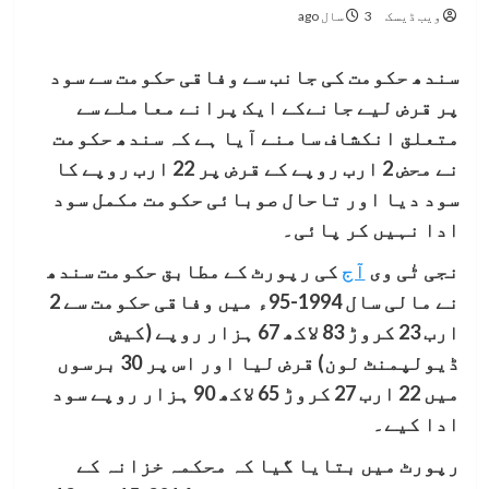
ویب ڈیسک
3 سال ago
سندھ حکومت کی جانب سے وفاقی حکومت سے سود
پر قرض لیے جانےکے ایک پرانے معاملے سے
متعلق انکشاف سامنے آیا ہے کہ سندھ حکومت
نے محض 2 ارب روپے کے قرض پر 22 ارب روپے کا
سود دیا اور تاحال صوبائی حکومت مکمل سود
ادا نہیں کر پائی۔
نجی ٹٰی وی
آج
کی رپورٹ کے مطابق حکومت سندھ
نے مالی سال 1994-95ء میں وفاقی حکومت سے 2
ارب 23 کروڑ 83 لاکھ 67 ہزار روپے (کیش
ڈیولپمنٹ لون) قرض لیا اور اس پر 30 برسوں
میں 22 ارب 27 کروڑ 65 لاکھ 90 ہزار روپے سود
ادا کیے۔
رپورٹ میں بتایا گیا کہ محکمہ خزانہ کے