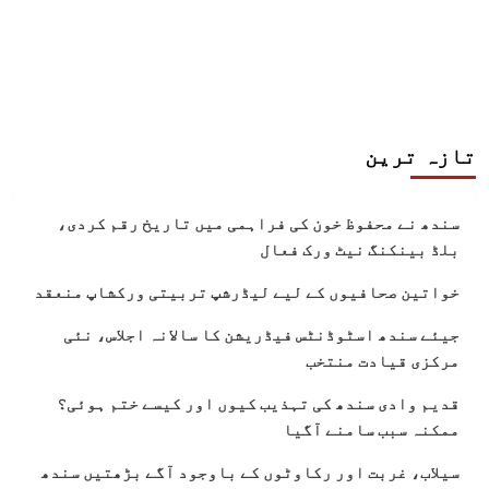
تازہ ترین
سندھ نے محفوظ خون کی فراہمی میں تاریخ رقم کردی،
بلڈ بینکنگ نیٹ ورک فعال
خواتین صحافیوں کے لیے لیڈرشپ تربیتی ورکشاپ منعقد
جیئے سندھ اسٹوڈنٹس فیڈریشن کا سالانہ اجلاس، نئی
مرکزی قیادت منتخب
قدیم وادی سندھ کی تہذیب کیوں اور کیسے ختم ہوئی؟
ممکنہ سبب سامنے آگیا
سیلاب، غربت اور رکاوٹوں کے باوجود آگے بڑھتیں سندھ