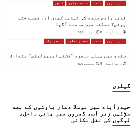
تازہ ترین
سندھ
سندھ میٹرز
کلچر
قدیم وادی سندھ کی تہذیب کیوں اور کیسے ختم
ہوئی؟ ممکنہ سبب سامنے آگیا
ویب ڈیسک
8 مہینے ago
تازہ ترین
سندھ
صحت و تعلیم
ماحولیات
سندھ میں پہلی منفرد ’’کشتی ایمبولینس‘‘ متعارف
ویب ڈیسک
9 مہینے ago
گیلری
حیدرآباد میں موسلا دھار بارشوں کے بعد
سڑکیں زیر آب، گھروں میں پانی داخل،
لوگوں کی نقل مکانی