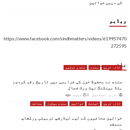
کی دیہی خواتین
ویڈیو
https://www.facebook.com/sindhmatters/videos/619957470
272595
باخبر رہیں
تازہ ترین
سندھ
صحت و تعلیم
سندھ نے محفوظ خون کی فراہمی میں تاریخ رقم کردی،
بلڈ بینکنگ نیٹ ورک فعال
ماریہ اسماعیل
1 مہینہ ago
تازہ ترین
ٹیلنٹ
خواتین
سندھ میٹرز
صحافت
خواتین صحافیوں کے لیے لیڈرشپ تربیتی ورکشاپ
منعقد