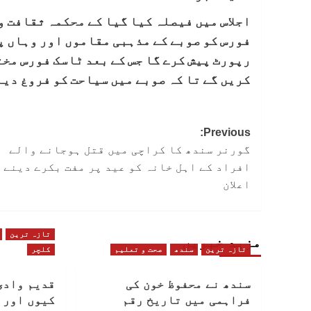
اجلاس میں فیصلہ کیا گیا کے محکمہ ثقافت 
فورس کو صوبے کے مذہبی مقاموں اور وہاں پ
رپورٹ پیش کرے گا جس کے بعد ٹاسک فورس مخ
کریں گے تا کہ صوبے میں سیاحت کو فروغ دی
Post
Previous:
گورنر سندھ کا کراچی میں قتل ہوجانے والے
navigation
افراد کے اہل خانہ کو عید پر مفت بکرے دینے 
اعلان
تازہ ترین
مزید خبریں
تازہ ترین
سندھ
صحت و تعلیم
کلچر
سندھ نے محفوظ خون کی
قدیم وادی
فراہمی میں تاریخ رقم
کیوں اور 