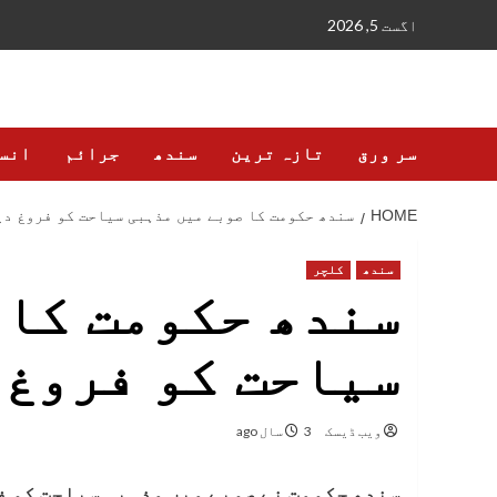
Ski
اگست 5, 2026
t
conten
سر ورق
تازہ ترین
سندھ
جرائم
انس
HOME
سندھ حکومت کا صوبے میں مذہبی سیاحت کو فروغ دی
سندھ
کلچر
سندھ حکومت کا 
سیاحت کو فروغ 
ویب ڈیسک
3 سال ago
سندھ حکومت نے صوبے میں مذہبی سیاحت کو ف