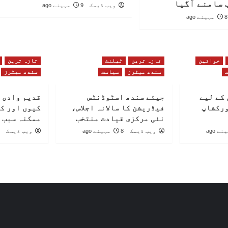
 سامنے آگیا
ویب ڈیسک
9 مہینے ago
8 مہینے ago
خواتین
تازہ ترین
ٹیلنٹ
تازہ ترین
سندھ میٹرز
سیاست
سندھ میٹرز
کے لیے
جیئے سندھ اسٹوڈنٹس
قدیم وادی 
ورکشاپ
فیڈریشن کا سالانہ اجلاس،
کیوں اور ک
نئی مرکزی قیادت منتخب
ممکنہ سبب 
ویب ڈیسک
8 مہینے ago
ویب ڈیسک