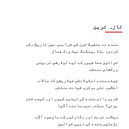
تازہ ترین
سندھ نے محفوظ خون کی فراہمی میں تاریخ رقم
کردی، بلڈ بینکنگ نیٹ ورک فعال
خواتین صحافیوں کے لیے لیڈرشپ تربیتی
ورکشاپ منعقد
جیئے سندھ اسٹوڈنٹس فیڈریشن کا سالانہ
اجلاس، نئی مرکزی قیادت منتخب
قدیم وادی سندھ کی تہذیب کیوں اور کیسے ختم
ہوئی؟ ممکنہ سبب سامنے آگیا
سیلاب، غربت اور رکاوٹوں کے باوجود آگے
بڑھتیں سندھ کی دیہی خواتین