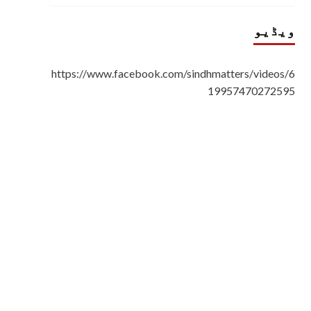
ویڈیو
https://www.facebook.com/sindhmatters/videos/6
19957470272595