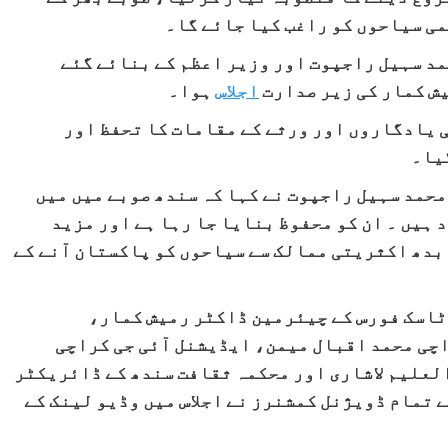
ی سیاحوں کو راغب کیا جائے گا۔
د سہیل راجپوت اور وزیر اعظم کے بنائے گئے
ش کمار کی زیر صدارت
اجلاس
ہوا۔
 یادگاروں اور ورثے کے مقامات کا تحفظ اور
یا۔
محمد سہیل راجپوت نے کہا کہ سندھ صوبے میں میں
ہیں ۔ ان کو محفوظ بنایا جا رہا ہے اور مزید
بدھ اکثریتی ممالک سے سیاحوں کو پاکستان آنے کے
ٹاسک فورس کے چیئرمین ڈاکٹر رمیش کمار،
اچی محمد اقبال میمن، ایڈیشنل آئی جی کراچی
علیم لاشاری اور محکمہ ثقافت سندھ کے ڈائریکٹر
 تمام ڈویژنل کمشنرز نے اجلاس میں وڈیو لینک کے