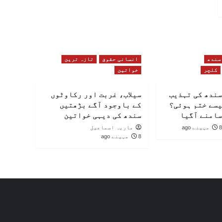
سندھ
انسانی حقوق
تازہ ترین
کلچر
خواتین
سندھ کی تہذیب
سیلاب، غربت اور رکاوٹوں
یسے ختم ہوئی؟
کے باوجود آگے بڑھتیں
سامنے آگیا
سندھ کی دیہی خواتین
8 مہینے ago
ماریہ اسماعیل
8 مہینے ago