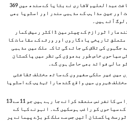
اجلاس میں بریفنگ دیتے ہوئے سیکریٹری ثقافت عبدالعلیم لاشاری نے بتایا کے سندھ میں 369
 اور جین مذاہب کے مذہبی مندر اور اسٹوپا بھی
 لوگ آتے ہیں۔
گندھارا ٹورازم کے چیئرمین ڈاکٹر رمیش کمار
 متعلق تاریخی یادگاروں اور ورثے کے مقامات کا
 جگہوں کی تلاش کی جائے گی تاکہ ملک میں مذہبی
کی سیاحوں خاص طور بدھوؤں کی نظر میں پاکستان
کو مالی فوائد بھی حاصل ہوں گے۔
وں میں غیر ملکی سفیروں کے ساتھ مختلف ثقافتی
 مختلف شہروں میں واقع گندھارا تہذیب کے اسٹوپا
سیاحت کے حولاے سے پہلی تین روزہ بین الاقوامی کانفرنس منعقد کرانے جا رہے ہیں جو 11 سے 13
 کے سیاحوں کو راغب ہوسکیں گے۔ انہونے کہا کے
 کوشش ہے کہ ملک میں 5 لاکھ تک ٹورسٹ پاکستان آئیں جس سے ملک کو بڑے پیمانے پر