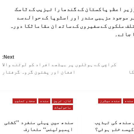
وزیر اعظم پاکستان کے گندھارا تہزیب کے ٹاسک
ر موجود مزہبی مندر اور اسٹوپا کے حوالے سے
تلف ملکوں کے سفیروں کے ساتھ ان مقاماٹکا دورہ
ا جائے۔
Next:
کراچی کے ہوٹلوں پر بیٹھے افراد کو لوٹنے والا
کا
افغان اور پشتون گروہ گرفتار
سندھ
سندھ میٹرز
تازہ ترین
سندھ
صحت و تعلیم
ماحولیات
 سندھ کی تہذیب
سندھ میں پہلی منفرد ’’کشتی
کیسے ختم ہوئی؟
ایمبولینس‘‘ متعارف