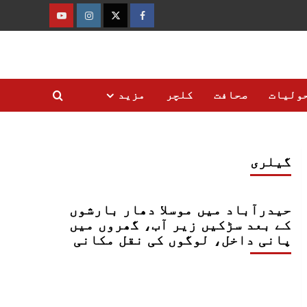
فیس
ٹوئٹر
انسٹاگرام
یوٹیوب
بک
ولیات
صحافت
کلچر
مزید
گیلری
حیدرآباد میں موسلا دھار بارشوں
کے بعد سڑکیں زیر آب، گھروں میں
پانی داخل، لوگوں کی نقل مکانی