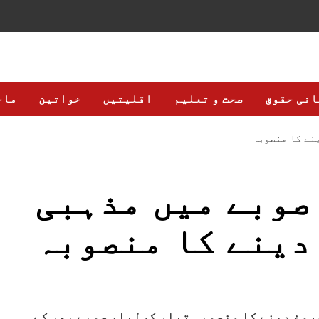
انی حقوق
صحت و تعلیم
اقلیتیں
خواتین
ماح
نے کا منصوبہ
صوبے میں مذہبی
دینے کا منصوبہ
روغ دینے کا منصوبہ تیار کرلیا، صوبے بھر کے