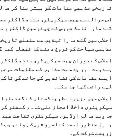
تاریخی مذہبی مقامات کو بہتر بنا کر عالم
اس حوالے سے چیف سیکریٹری سندھ ڈاکٹر محم
گندھارا ٹاسک فورس کے چیئرمین ڈاکٹر رمی
اجلاس میں گندھارا تہذیب سے متعلق تاریخی
مذہبی سیاحت کو فروغ دینے کا فیصلہ کیا گ
اجلاس کے دوران چیف سیکریٹری سندھ ڈاکٹر 
ہندومت اور بدھ مت مذاہب کے مقامات موجود 
ایسے مقامات کی نشاندہی کی جائے گی تاکہ 
لیے راغب کیا جا سکے۔
اجلاس میں وزیر اعظم پاکستان کے گندھارا 
سیکریٹری داخلا اعجاز علی شاہ، کمشنر کر
جاوید عالم اوڈہو، سیکریٹری ثقافت عبدال
جنرل منظور احمد کناسرو شریک ہوئے، جب کے
زریعے شرکت کی۔