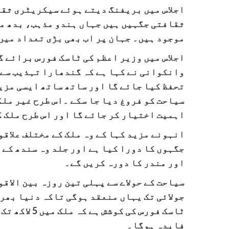
ثقافتی جگہیں ہیں جہاں ہندو مذہب، بدھ مت
موجود ہیں۔ جہان پر اب بھی بڑی تعداد میں
اجلاس میں وزیر اعظم کی ٹاسک فورس برائے 
وانکوانی نے کہا ہے کہ گندھارا تہذیب سے
تحفظ کیا جائے گا اور ساتھ ساتھ ایسی مزید
سیاحت کو فروغ دیا جا سکے ۔اس طرح غیر مل
اہمیت اختیار کر جائے گا اور اس طرح ملک 
انہونے مزید کہا کے وہ ملک کے مختلف علاق
جگہوں کا دورا کیا ہے اور جلد وہ سندھ کے
اور مندر کا دورہ کریں گے۔
جولائی تک یہاں منعقد ہوگی تاکہ دنیا بھر
ٹاسک فورس کی
فایدہ ہوگا۔