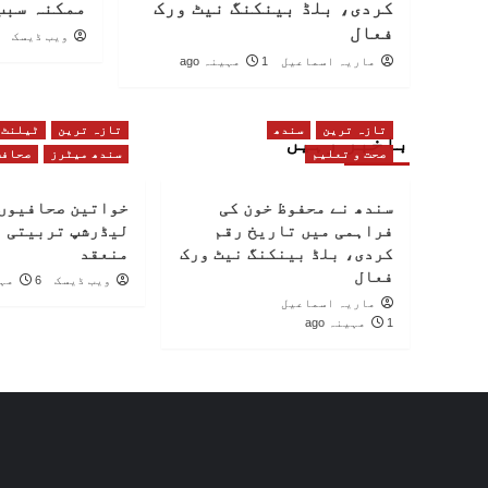
کردی، بلڈ بینکنگ نیٹ ورک
ممکنہ سبب
فعال
ویب ڈیسک
ماریہ اسماعیل
1 مہینہ ago
تازہ ترین
سندھ
تازہ ترین
ٹیلنٹ
باخبر رہیں
صحت و تعلیم
سندھ میٹرز
صحافت
سندھ نے محفوظ خون کی
خواتین صحافیوں 
فراہمی میں تاریخ رقم
لیڈرشپ تربیتی 
کردی، بلڈ بینکنگ نیٹ ورک
منعقد
فعال
ویب ڈیسک
6 مہینے ago
ماریہ اسماعیل
1 مہینہ ago