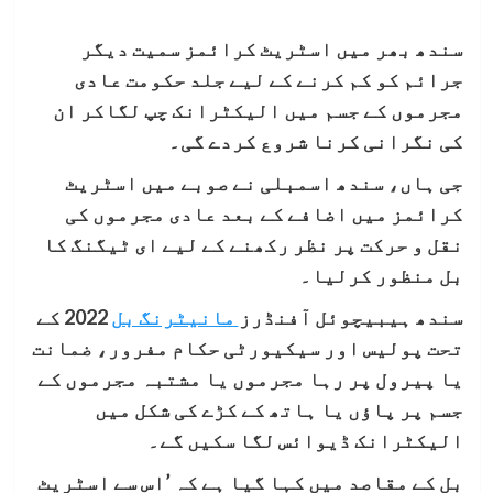
سندھ بھر میں اسٹریٹ کرائمز سمیت دیگر
جرائم کو کم کرنے کے لیے جلد حکومت عادی
مجرموں کے جسم میں الیکٹرانک چپ لگاکر ان
کی نگرانی کرنا شروع کردے گی۔
جی ہاں، سندھ اسمبلی نے صوبے میں اسٹریٹ
کرائمز میں اضافے کے بعد عادی مجرموں کی
نقل و حرکت پر نظر رکھنے کے لیے ای ٹیگنگ کا
بل منظور کرلیا۔
سندھ ہیبیچوئل آفنڈرز
مانیٹرنگ بل
2022 کے
تحت پولیس اور سیکیورٹی حکام مفرور، ضمانت
یا پیرول پر رہا مجرموں یا مشتبہ مجرموں کے
جسم پر پاؤں یا ہاتھ کے کڑے کی شکل میں
الیکٹرانک ڈیوائس لگا سکیں گے۔
بل کے مقاصد میں کہا گیا ہے کہ ’اس سے اسٹریٹ