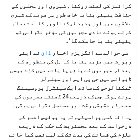
کرائمز کی لعنت روکنا، شہروں اور محلوں کی
حفاظت یقینی بنایا خاص طور پر صوبے کے شہری
علاقوں میں اور جدید ٹیکنالوجی کا استعمال
کرتے ہوئے عادی مجرموں کی مؤثر نگرانی کو
یقینی بنایا جاسکے گا‘۔
اسی حوالے سے انگریزی اخبار
ڈان
نے اپنی
رپورٹ میں مزید بتایا کہ بل کی منظوری کے
بعد اب مجرموں کے پاؤں یا ہاتھ میں کڑے جیسی
ڈیوائس میں جی پی ایس اور سیلولر
ٹیکنالوجی کے ساتھ ایک سینٹرل پروسیسنگ
یونٹ ہوگا جس کے ذریعے 24 گھنٹے مجرموں کی
متحرک، حقیقی وقت اور مسلسل نگرانی ہوگی۔
یہ آلہ کسی پراسیکیوٹر یا پولیس افسر کی
درخواست کے بعد مجسٹریٹ کے حکم کے ذریعے
ملزم کی ضمانت کی مدت تک کے لیے نصب کیا جائے