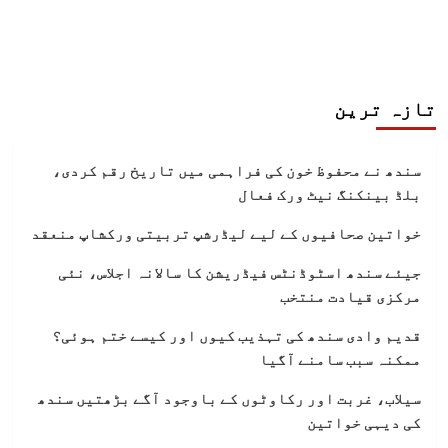
تازہ ترین
سندھ نے محفوظ خون کی فراہمی میں تاریخ رقم کردی،
بلڈ بینکنگ نیٹ ورک فعال
خواتین صحافیوں کے لیے لیڈرشپ تربیتی ورکشاپ منعقد
جیئے سندھ اسٹوڈنٹس فیڈریشن کا سالانہ اجلاس، نئی
مرکزی قیادت منتخب
قدیم وادی سندھ کی تہذیب کیوں اور کیسے ختم ہوئی؟
ممکنہ سبب سامنے آگیا
سیلاب، غربت اور رکاوٹوں کے باوجود آگے بڑھتیں سندھ
کی دیہی خواتین