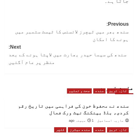
جاتا ہے۔
Post
Previous:
سندھ بھر میں ٹیچرز لائسنس کا ٹیسٹ ستمبر میں
navigation
ہونے کا امکان
Next:
سندھ کی سیما حیدر بھارت میں لاپتا ہونے کے بعد
منظر پر عام آگئیں
مزید خبریں
تازہ ترین
سندھ
صحت و تعلیم
سندھ نے محفوظ خون کی فراہمی میں تاریخ رقم
کردی، بلڈ بینکنگ نیٹ ورک فعال
ماریہ اسماعیل
1 مہینہ ago
تازہ ترین
سندھ
سندھ میٹرز
کلچر