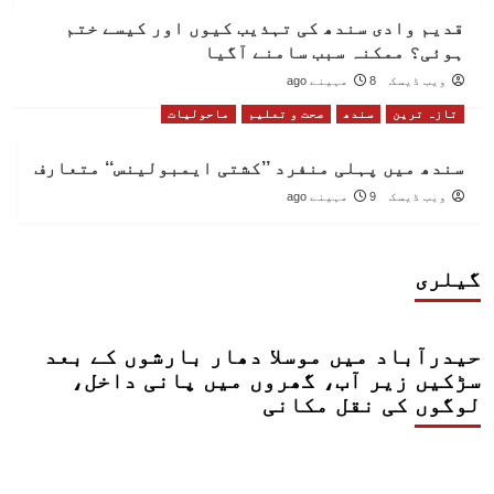
قدیم وادی سندھ کی تہذیب کیوں اور کیسے ختم
ہوئی؟ ممکنہ سبب سامنے آگیا
ویب ڈیسک
8 مہینے ago
تازہ ترین
سندھ
صحت و تعلیم
ماحولیات
سندھ میں پہلی منفرد ’’کشتی ایمبولینس‘‘ متعارف
ویب ڈیسک
9 مہینے ago
گیلری
حیدرآباد میں موسلا دھار بارشوں کے بعد
سڑکیں زیر آب، گھروں میں پانی داخل،
لوگوں کی نقل مکانی