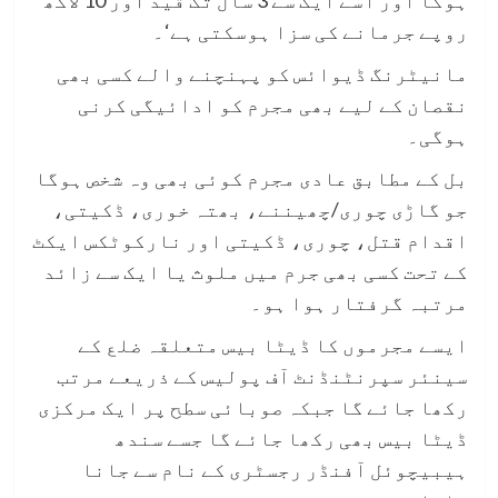
ہوگا اور اسے ایک سے 3 سال تک قید اور 10 لاکھ
روپے جرمانے کی سزا ہوسکتی ہے‘۔
مانیٹرنگ ڈیوائس کو پہنچنے والے کسی بھی
نقصان کے لیے بھی مجرم کو ادائیگی کرنی
ہوگی۔
بل کے مطابق عادی مجرم کوئی بھی وہ شخص ہوگا
جو گاڑی چوری/چھیننے، بھتہ خوری، ڈکیتی،
اقدام قتل، چوری، ڈکیتی اور نارکوٹکس ایکٹ
کے تحت کسی بھی جرم میں ملوث یا ایک سے زائد
مرتبہ گرفتار ہوا ہو۔
ایسے مجرموں کا ڈیٹا بیس متعلقہ ضلع کے
سینئر سپرنٹنڈنٹ آف پولیس کے ذریعے مرتب
رکھا جائے گا جبکہ صوبائی سطح پر ایک مرکزی
ڈیٹا بیس بھی رکھا جائے گا جسے سندھ
ہیبیچوئل آفنڈر رجسٹری کے نام سے جانا