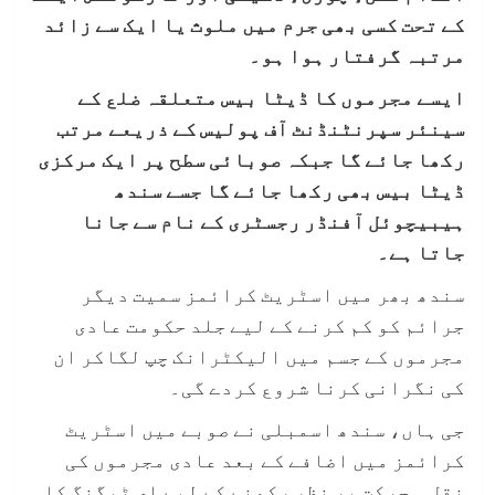
کے تحت کسی بھی جرم میں ملوث یا ایک سے زائد
مرتبہ گرفتار ہوا ہو۔
ایسے مجرموں کا ڈیٹا بیس متعلقہ ضلع کے
سینئر سپرنٹنڈنٹ آف پولیس کے ذریعے مرتب
رکھا جائے گا جبکہ صوبائی سطح پر ایک مرکزی
ڈیٹا بیس بھی رکھا جائے گا جسے سندھ
ہیبیچوئل آفنڈر رجسٹری کے نام سے جانا
جاتا ہے۔
سندھ بھر میں اسٹریٹ کرائمز سمیت دیگر
جرائم کو کم کرنے کے لیے جلد حکومت عادی
مجرموں کے جسم میں الیکٹرانک چپ لگاکر ان
کی نگرانی کرنا شروع کردے گی۔
جی ہاں، سندھ اسمبلی نے صوبے میں اسٹریٹ
کرائمز میں اضافے کے بعد عادی مجرموں کی
نقل و حرکت پر نظر رکھنے کے لیے ای ٹیگنگ کا