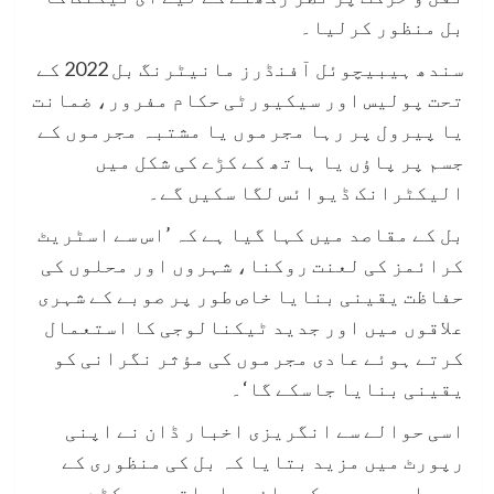
بل منظور کرلیا۔
سندھ ہیبیچوئل آفنڈرز مانیٹرنگ بل 2022 کے
تحت پولیس اور سیکیورٹی حکام مفرور، ضمانت
یا پیرول پر رہا مجرموں یا مشتبہ مجرموں کے
جسم پر پاؤں یا ہاتھ کے کڑے کی شکل میں
الیکٹرانک ڈیوائس لگا سکیں گے۔
بل کے مقاصد میں کہا گیا ہے کہ ’اس سے اسٹریٹ
کرائمز کی لعنت روکنا، شہروں اور محلوں کی
حفاظت یقینی بنایا خاص طور پر صوبے کے شہری
علاقوں میں اور جدید ٹیکنالوجی کا استعمال
کرتے ہوئے عادی مجرموں کی مؤثر نگرانی کو
یقینی بنایا جاسکے گا‘۔
اسی حوالے سے انگریزی اخبار ڈان نے اپنی
رپورٹ میں مزید بتایا کہ بل کی منظوری کے
بعد اب مجرموں کے پاؤں یا ہاتھ میں کڑے جیسی