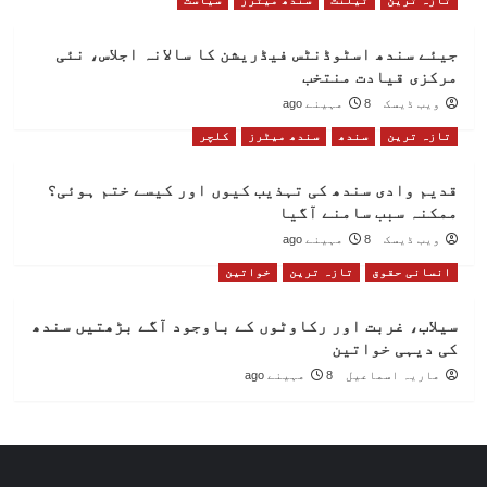
تازہ ترین
ٹیلنٹ
سندھ میٹرز
سیاست
جیئے سندھ اسٹوڈنٹس فیڈریشن کا سالانہ اجلاس، نئی
مرکزی قیادت منتخب
ویب ڈیسک
8 مہینے ago
تازہ ترین
سندھ
سندھ میٹرز
کلچر
قدیم وادی سندھ کی تہذیب کیوں اور کیسے ختم ہوئی؟
ممکنہ سبب سامنے آگیا
ویب ڈیسک
8 مہینے ago
انسانی حقوق
تازہ ترین
خواتین
سیلاب، غربت اور رکاوٹوں کے باوجود آگے بڑھتیں سندھ
کی دیہی خواتین
ماریہ اسماعیل
8 مہینے ago