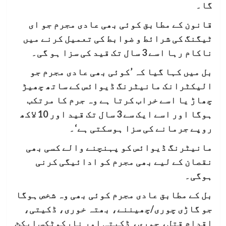
گا۔
قانون کے مطابق کوئی بھی عادی مجرم جو ای
ٹیگنگ کی شرائط و ضوابط کی تعمیل کرنے میں
ناکام رہا اسے 3 سال تک قید کی سزا ہو گی۔
بل میں کہا گیا کہ ’کوئی بھی عادی مجرم جو
الیکٹرانک مانیٹرنگ ڈیوائس کے ساتھ چھیڑ
چھاڑ یا اسے خراب کرتا ہے وہ جرم کا مرتکب
ہوگا اور اسے ایک سے 3 سال تک قید اور 10 لاکھ
روپے جرمانے کی سزا ہوسکتی ہے‘۔
مانیٹرنگ ڈیوائس کو پہنچنے والے کسی بھی
نقصان کے لیے بھی مجرم کو ادائیگی کرنی
ہوگی۔
بل کے مطابق عادی مجرم کوئی بھی وہ شخص ہوگا
جو گاڑی چوری/چھیننے، بھتہ خوری، ڈکیتی،
اقدام قتل، چوری، ڈکیتی اور نارکوٹکس ایکٹ