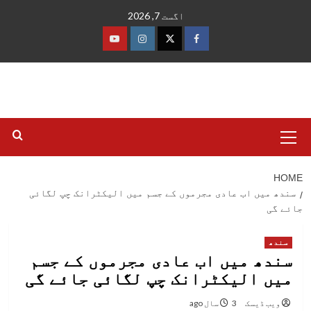
Ski
اگست 7, 2026
t
conten
فیس
ٹوئٹر
انسٹاگرام
یوٹیوب
بک
Primary
Menu
HOME
سندھ میں اب عادی مجرموں کے جسم میں الیکٹرانک چپ لگائی
جائے گی
سندھ
سندھ میں اب عادی مجرموں کے جسم
میں الیکٹرانک چپ لگائی جائے گی
ویب ڈیسک
3 سال ago