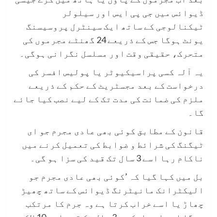
ڈیوائس میں جی پی ایس اور سیلولر
ٹیکنالوجی کے ساتھ ایک سینٹرل پروسیسنگ
یونٹ ہوگا جس کے ذریعے 24 گھنٹے مجرموں کی
متحرک، حقیقی وقت اور مسلسل نگرانی ہوگی۔
یہ آلہ کسی پراسیکیوٹر یا پولیس افسر کی
درخواست کے بعد مجسٹریٹ کے حکم کے ذریعے
ملزم کی ضمانت کی مدت تک کے لیے نصب کیا جائے
گا۔
قانون کے مطابق کوئی بھی عادی مجرم جو ای
ٹیگنگ کی شرائط و ضوابط کی تعمیل کرنے میں
ناکام رہا اسے 3 سال تک قید کی سزا ہو گی۔
بل میں کہا گیا کہ ’کوئی بھی عادی مجرم جو
الیکٹرانک مانیٹرنگ ڈیوائس کے ساتھ چھیڑ
چھاڑ یا اسے خراب کرتا ہے وہ جرم کا مرتکب