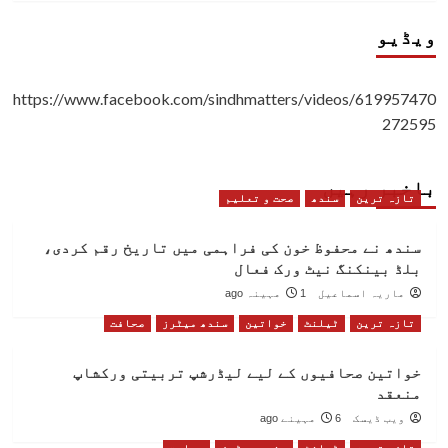
ویڈیو
https://www.facebook.com/sindhmatters/videos/619957470
272595
باخبر رہیں
تازہ ترین
سندھ
صحت و تعلیم
سندھ نے محفوظ خون کی فراہمی میں تاریخ رقم کردی،
بلڈ بینکنگ نیٹ ورک فعال
ماریہ اسماعیل
1 مہینہ ago
تازہ ترین
ٹیلنٹ
خواتین
سندھ میٹرز
صحافت
خواتین صحافیوں کے لیے لیڈرشپ تربیتی ورکشاپ
منعقد
ویب ڈیسک
6 مہینے ago