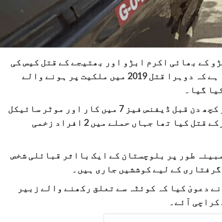
و کے بھائی اکرم ابڑو اور بھتیجے کے قتل کیس کی
تفتیش میں پیش رفت سے آگاہ کرتے ہوئے کہا ہے کہ دوہرا قتل 2019 میں ملکیت پر ہونے والے
کیا گیا۔
اکرم ابڑو اور ان کے بیٹے شہریار ابڑو کو کچھ دن قبل ڈیفنس فیز 7 میں کار اور موٹر سائیکل
پر سوار پانچ سے 6 حملہ آوروں نے ٹارگٹ کرکے قتل کیا تھا جہاں حملے میں 2 افراد زخمی
مبینہ طور پر بلوچستان کے ایک بااثر قبائلی شخص
 گرفتاری کے لیے کوششیں جاری ہیں۔
ے دعویٰ کیا کہ کوئٹہ سے تعلق رکھنے والے زبیر