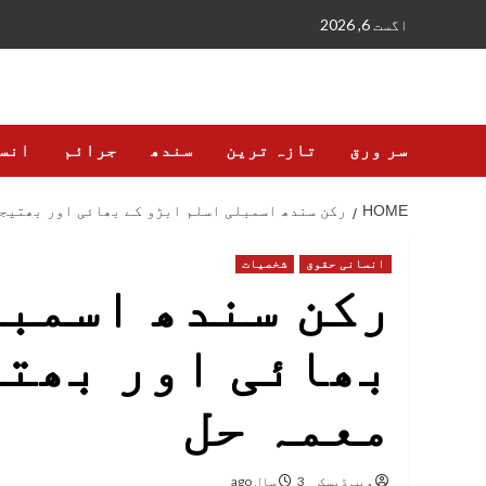
Ski
اگست 6, 2026
t
conten
سر ورق
تازہ ترین
سندھ
جرائم
انس
HOME
رکن سندھ اسمبلی اسلم ابڑو کے بھائی اور بھتیجے
انسانی حقوق
شخصیات
رکن سندھ اسمبل
بھائی اور بھتی
معمہ حل
ویب ڈیسک
3 سال ago