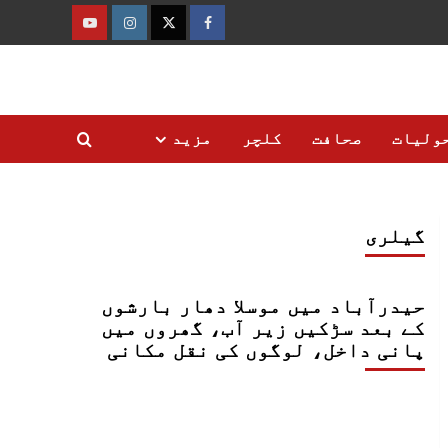
فیس
ٹوئٹر
انسٹاگرام
یوٹیوب
بک
ولیات
صحافت
کلچر
مزید
گیلری
حیدرآباد میں موسلا دھار بارشوں
کے بعد سڑکیں زیر آب، گھروں میں
پانی داخل، لوگوں کی نقل مکانی