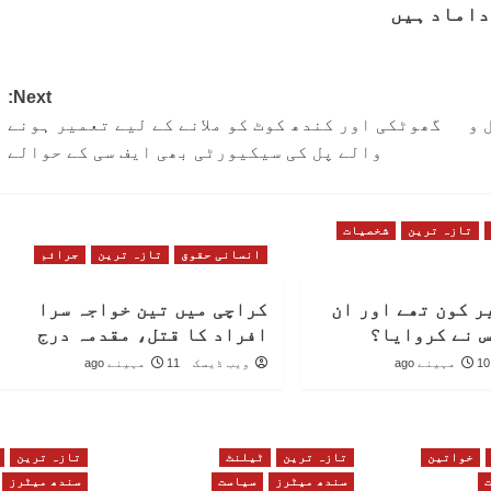
داماد ہیں
Next:
 و
گھوٹکی اور کندھ کوٹ کو ملانے کے لیے تعمیر ہونے
والے پل کی سیکیورٹی بھی ایف سی کے حوالے
تازہ ترین
شخصیات
انسانی حقوق
تازہ ترین
جرائم
ر کون تھے اور ان
کراچی میں تین خواجہ سرا
س نے کروایا؟
افراد کا قتل، مقدمہ درج
10 مہینے ago
ویب ڈیسک
11 مہینے ago
خواتین
تازہ ترین
ٹیلنٹ
تازہ ترین
سندھ میٹرز
سیاست
سندھ میٹرز