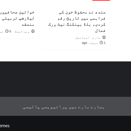
سندھ نے محفوظ خون کی
خواتین صحافیوں 
فراہمی میں تاریخ رقم
لیڈرشپ تربیتی 
کردی، بلڈ بینکنگ نیٹ ورک
منعقد
فعال
ویب ڈیسک
6 مہینے ago
ماریہ اسماعیل
1 مہینہ ago
ہمارے بارے میں
پرائیویسی پالیسی
emes.