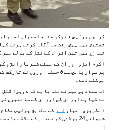
کراچی پولیس نے رکن سندھ اسمبلی اسلم ابڑ
تنازع میں تین افراد کے قتل کے بدلے میں 
ہوگئے تھے۔
اب سندھ پولیس نے بتایا ہے کہ دوہرا قتل 
نے کیا ہے اور ان کی اور ان کے ساتھیوں کی
انگریزی اخبار
ڈان
کے مطابق پولیس حکام ن
شہوانی 24 جولائی کو خضدار کے علاقے وڈھ سے کراچی آئے۔