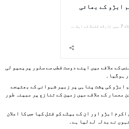
س کے علاقے میں اپنے دوست قطب سے سلور پریمیو لی
ر ہوگیا۔
رکن اسمبلی اسلم ابڑو کی پشت پناہی پر زبیر شہوانی کے بھتیجے
 معمار کے علاقے میں زمین کے تنازع پر مبینہ طور
اکرم ابڑو اور ان کے بیٹے کو قتل کیا جس کا اعلان
ہوں نے بدلہ لے لیا ہے۔