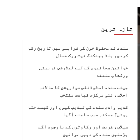
تازہ ترین
سندھ نے محفوظ خون کی فراہمی میں تاریخ رقم
کردی، بلڈ بینکنگ نیٹ ورک فعال
خواتین صحافیوں کے لیے لیڈرشپ تربیتی
ورکشاپ منعقد
جیئے سندھ اسٹوڈنٹس فیڈریشن کا سالانہ
اجلاس، نئی مرکزی قیادت منتخب
قدیم وادی سندھ کی تہذیب کیوں اور کیسے ختم
ہوئی؟ ممکنہ سبب سامنے آگیا
سیلاب، غربت اور رکاوٹوں کے باوجود آگے
بڑھتیں سندھ کی دیہی خواتین