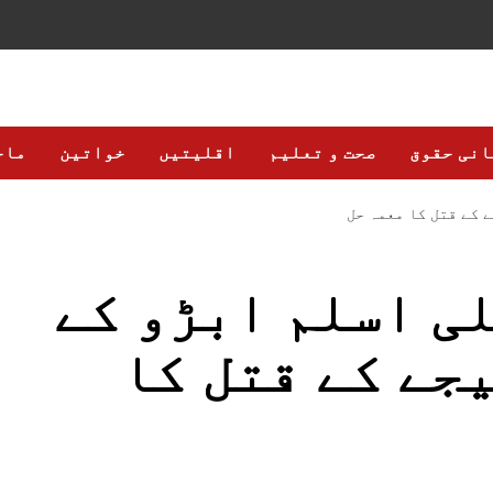
انی حقوق
صحت و تعلیم
اقلیتیں
خواتین
ماح
 کے قتل کا معمہ حل
ی اسلم ابڑو کے
جے کے قتل کا