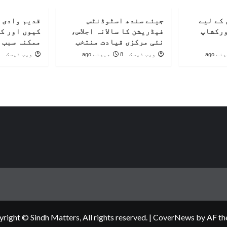
کے لیے
جیئے سندھ اسٹوڈنٹس
قدیم وادی 
ورکشاپ
فیڈریشن کا سالانہ اجلاس،
کیوں اور ک
نئی مرکزی قیادت منتخب
ممکنہ سبب 
ویب ڈیسک
8 مہینے ago
ویب ڈیسک
right © Sindh Matters, All rights reserved.
|
CoverNews
by AF th