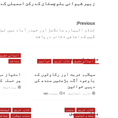
زبیر شہوانی بلوچستان کے رکن اسمبلی کے 
Post
Previous:
ٹنڈو الہیار، سانگھڑ اور حیدر آباد میں تیل
navigation
گیس کے اضافی ذخائر دریافت
انسانی حقوق
مزید خبریں
انسانی حقوق
تازہ ترین
خواتین
صحافت
سیلاب، غربت اور رکاوٹوں کے
امتیاز می
باوجود آگے بڑھتیں سندھ کی
پر حملہ ک
دیہی خواتین
ویب ڈیسک
ماریہ اسماعیل
8 مہینے ago
تازہ ترین
سندھ
تازہ ترین
ٹیلنٹ
باخبر رہیں
صحت و تعلیم
سندھ میٹرز
صحافت