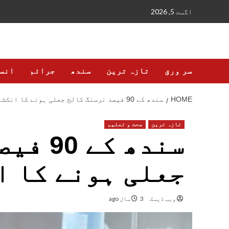
Ski
اگست 5, 2026
t
conten
سر ورق
تازہ ترین
سندھ
جرائم
انس
HOME
سندھ کے 90 فیصد نرسنگ کالج جعلی ہونے کا انکشاف
تازہ ترین
صحت و تعلیم
سندھ ک
جعلی ہونے کا ا
ویب ڈیسک
3 سال ago