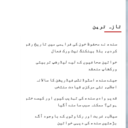
تازہ ترین
سندھ نے محفوظ خون کی فراہمی میں تاریخ رقم
کردی، بلڈ بینکنگ نیٹ ورک فعال
خواتین صحافیوں کے لیے لیڈرشپ تربیتی
ورکشاپ منعقد
جیئے سندھ اسٹوڈنٹس فیڈریشن کا سالانہ
اجلاس، نئی مرکزی قیادت منتخب
قدیم وادی سندھ کی تہذیب کیوں اور کیسے ختم
ہوئی؟ ممکنہ سبب سامنے آگیا
سیلاب، غربت اور رکاوٹوں کے باوجود آگے
بڑھتیں سندھ کی دیہی خواتین