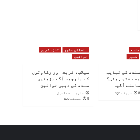
سندھ
انسانی حقوق
تازہ ترین
کلچر
خواتین
سندھ کی تہذیب
سیلاب، غربت اور رکاوٹوں
یسے ختم ہوئی؟
کے باوجود آگے بڑھتیں
سامنے آگیا
سندھ کی دیہی خواتین
8 مہینے ago
ماریہ اسماعیل
8 مہینے ago