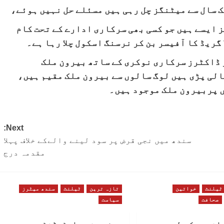
 سال سے میٹنگز چل رہی ہیں مسئلے حل نہیں ہوئے،
 ایسے ہیں جو کسی بھی سرکاری ادارے کے تحت کام
 ڈاکٹرز سرکاری نوکری کے ساتھ بیرون ملک
لی پڑی ہیں لوگ سالوں سے بیرون ملک مقیم ہیں،
 پربیرون ملک موجود ہیں۔
Next:
سندھ میں نجی قرض پر سود لینے والےکے خلاف پہلا
مقدمہ درج
ٹیلنٹ
خواتین
تازہ ترین
ٹیلنٹ
سندھ میٹرز
صحافت
سیاست