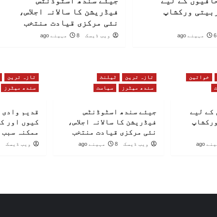
افیوں کے لیے
جیئے سندھ اسٹوڈنٹس
بیتی ورکشاپ
فیڈریشن کا سالانہ اجلاس،
نئی مرکزی قیادت منتخب
6 مہینے ago
ویب ڈیسک
8 مہینے ago
خواتین
تازہ ترین
ٹیلنٹ
تازہ ترین
سندھ میٹرز
سیاست
سندھ میٹرز
کے لیے
جیئے سندھ اسٹوڈنٹس
قدیم وادی 
ورکشاپ
فیڈریشن کا سالانہ اجلاس،
کیوں اور ک
نئی مرکزی قیادت منتخب
ممکنہ سبب 
ویب ڈیسک
8 مہینے ago
ویب ڈیسک