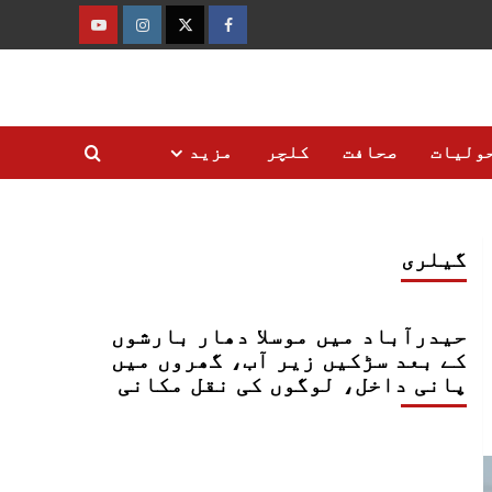
فیس
ٹوئٹر
انسٹاگرام
یوٹیوب
بک
ولیات
صحافت
کلچر
مزید
گیلری
حیدرآباد میں موسلا دھار بارشوں
کے بعد سڑکیں زیر آب، گھروں میں
پانی داخل، لوگوں کی نقل مکانی