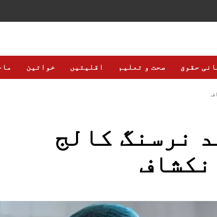
انی حقوق
صحت و تعلیم
اقلیتیں
خواتین
ماح
ے 90 فیصد نرسنگ کالج
نکشاف