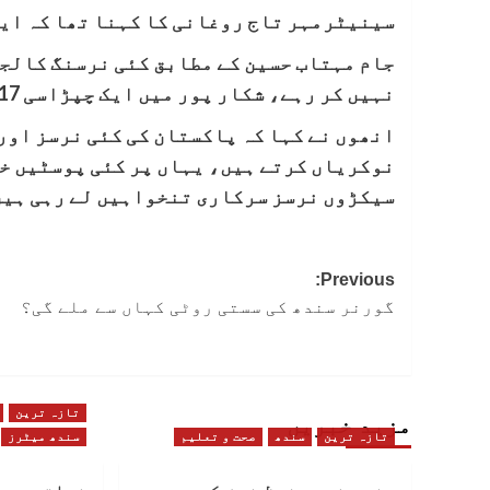
سینیٹرمہر تاج روغانی کا کہنا تھا کہ ایک
جام مہتاب حسین کے مطابق کئی نرسنگ کالجز
نہیں کر رہے، شکار پور میں ایک چپڑاسی 17 گریڈ کا آفیسر بن کر نرسنگ اسکول چلا رہا ہے۔
انھوں نے کہا کہ پاکستان کی کئی نرسز اور
نوکریاں کرتے ہیں، یہاں پر کئی پوسٹیں خا
سیکڑوں نرسز سرکاری تنخواہیں لے رہی ہیں
Post
Previous:
گورنر سندھ کی سستی روٹی کہاں سے ملے گی؟
navigation
تازہ ترین
مزید خبریں
تازہ ترین
سندھ
صحت و تعلیم
سندھ میٹرز