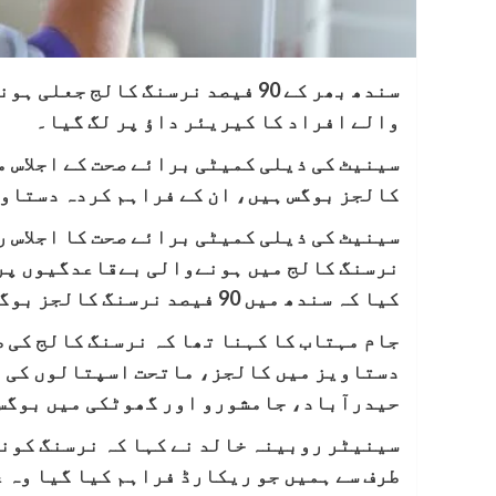
سندھ بھر کے 90 فیصد نرسنگ کالج
والے افراد کا کیریئر داؤ پر لگ گیا۔
کالجز بوگس ہیں، ان کے فراہم کردہ دستاو
سینیٹ کی ذیلی کمیٹی برائے صحت کا اجلاس 
نرسنگ کالج میں ہونےوالی بےقاعدگیوں پرب
کیا کہ سندھ میں 90 فیصد نرسنگ کالجز بوگس ہیں۔
جام مہتاب کا کہنا تھا کہ نرسنگ کالج کی ط
دستاویز میں کالجز، ماتحت اسپتالوں کی 
حیدرآباد، جامشورو اور گھوٹکی میں بوگس
سینیٹر روبینہ خالد نے کہا کہ نرسنگ کونس
طرف سے ہمیں جو ریکارڈ فراہم کیا گیا وہ 