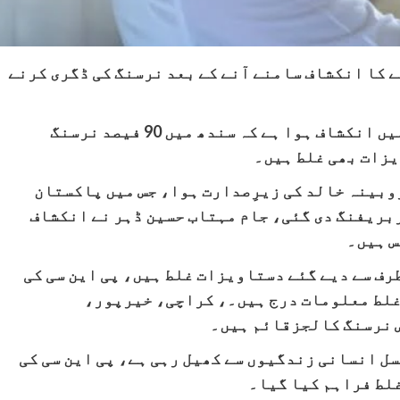
 جعلی ہونے کا انکشاف سامنے آنے کے بعد نرسنگ کی ڈگری کرنے
سینیٹ کی ذیلی کمیٹی برائے صحت کے اجلاس میں انکشاف ہوا ہے کہ سندھ میں 90 فیصد نرسنگ
یزات بھی غلط ہیں۔
روبینہ خالد کی زیرِصدارت ہوا، جس میں پاکستان
ریفنگ دی گئی، جام مہتاب حسین ڈہر نے انکشاف
رف سے دیے گئے دستاویزات غلط ہیں، پی این سی کی
غلط معلومات درج ہیں۔، کراچی، خیرپور،
 نرسنگ کالجزقائم ہیں۔
ل انسانی زندگیوں سے کھیل رہی ہے، پی این سی کی
غلط فراہم کیا گیا۔