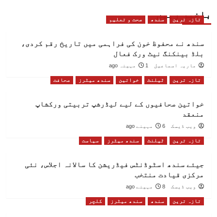
باخبر رہیں
تازہ ترین
سندھ
صحت و تعلیم
سندھ نے محفوظ خون کی فراہمی میں تاریخ رقم کردی،
بلڈ بینکنگ نیٹ ورک فعال
ماریہ اسماعیل
1 مہینہ ago
تازہ ترین
ٹیلنٹ
خواتین
سندھ میٹرز
صحافت
خواتین صحافیوں کے لیے لیڈرشپ تربیتی ورکشاپ
منعقد
ویب ڈیسک
6 مہینے ago
تازہ ترین
ٹیلنٹ
سندھ میٹرز
سیاست
جیئے سندھ اسٹوڈنٹس فیڈریشن کا سالانہ اجلاس، نئی
مرکزی قیادت منتخب
ویب ڈیسک
8 مہینے ago
تازہ ترین
سندھ
سندھ میٹرز
کلچر