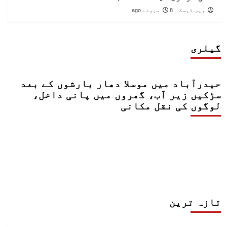
ویب ڈیسک
8 مہینے ago
گیلری
حیدرآباد میں موسلا دھار بارشوں کے بعد
سڑکیں زیر آب، گھروں میں پانی داخل،
لوگوں کی نقل مکانی
تازہ ترین