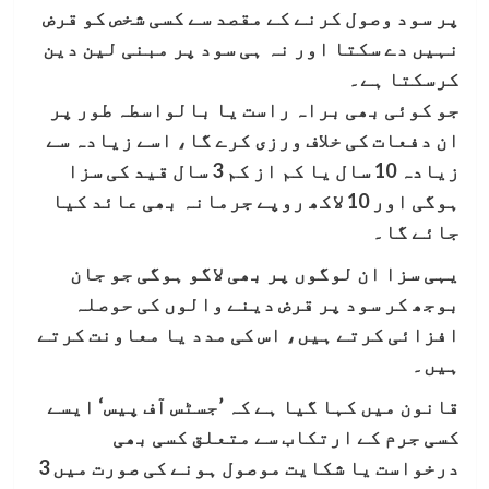
پر سود وصول کرنے کے مقصد سے کسی شخص کو قرض
نہیں دے سکتا اور نہ ہی سود پر مبنی لین دین
کرسکتا ہے۔
جو کوئی بھی براہ راست یا بالواسطہ طور پر
ان دفعات کی خلاف ورزی کرے گا، اسے زیادہ سے
زیادہ 10 سال یا کم از کم 3 سال قید کی سزا
ہوگی اور 10 لاکھ روپے جرمانہ بھی عائد کیا
جائے گا۔
یہی سزا ان لوگوں پر بھی لاگو ہوگی جو جان
بوجھ کر سود پر قرض دینے والوں کی حوصلہ
افزائی کرتے ہیں، اس کی مدد یا معاونت کرتے
ہیں۔
قانون میں کہا گیا ہے کہ ’جسٹس آف پیس‘ ایسے
کسی جرم کے ارتکاب سے متعلق کسی بھی
درخواست یا شکایت موصول ہونے کی صورت میں 3