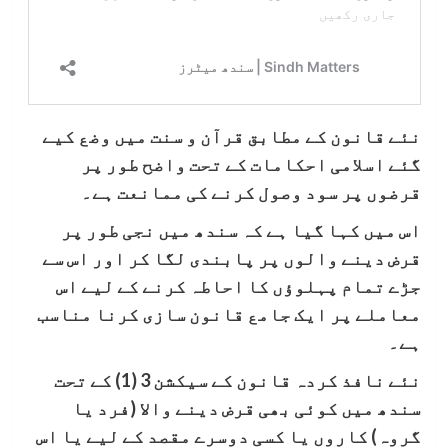
نئے قانون کے مطابق قرآن و سنت میں وضع کیے
گئے اسلامی احکامات کے تحت واضح طور پر
قرضوں پر سود وصول کرنے کی ممانعت ہے۔
اس میں کہا گیا ہے کہ سندھ میں نجی طور پر
قرض دینے والوں پر پابندی لگا کر اور اس سے
جڑے تمام پہلوؤں کا احاطہ کرنے کے لیے اس
معاملے پر ایک جامع قانون سازی کرنا مناسب
ہے۔
نئے نافذ کردہ قانون کے سیکشن 3 (1) کے تحت
سندھ میں کوئی بھی قرض دینے والا (فرد یا
گروہ) کاروں یا کسی دوسرے مقصد کے لیے یا اس