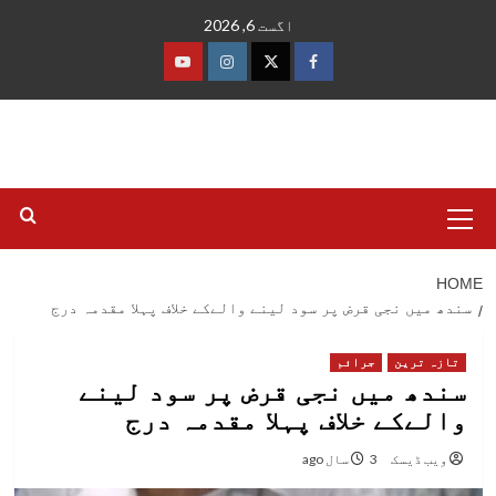
Ski
اگست 6, 2026
t
conten
فیس
ٹوئٹر
انسٹاگرام
یوٹیوب
بک
Primary
Menu
HOME
سندھ میں نجی قرض پر سود لینے والےکے خلاف پہلا مقدمہ درج
تازہ ترین
جرائم
سندھ میں نجی قرض پر سود لینے
والےکے خلاف پہلا مقدمہ درج
ویب ڈیسک
3 سال ago