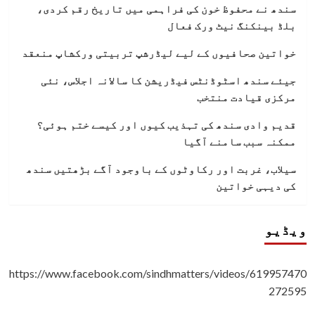
سندھ نے محفوظ خون کی فراہمی میں تاریخ رقم کردی،
بلڈ بینکنگ نیٹ ورک فعال
خواتین صحافیوں کے لیے لیڈرشپ تربیتی ورکشاپ منعقد
جیئے سندھ اسٹوڈنٹس فیڈریشن کا سالانہ اجلاس، نئی
مرکزی قیادت منتخب
قدیم وادی سندھ کی تہذیب کیوں اور کیسے ختم ہوئی؟
ممکنہ سبب سامنے آگیا
سیلاب، غربت اور رکاوٹوں کے باوجود آگے بڑھتیں سندھ
کی دیہی خواتین
ویڈیو
https://www.facebook.com/sindhmatters/videos/619957470
272595