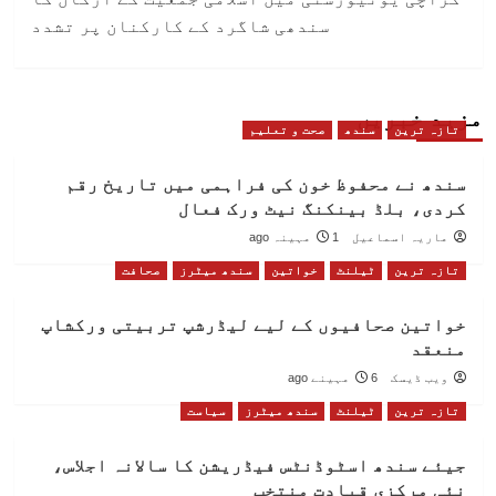
سندھی شاگرد کے کارکنان پر تشدد
مزید خبریں
تازہ ترین
سندھ
صحت و تعلیم
سندھ نے محفوظ خون کی فراہمی میں تاریخ رقم
کردی، بلڈ بینکنگ نیٹ ورک فعال
ماریہ اسماعیل
1 مہینہ ago
تازہ ترین
ٹیلنٹ
خواتین
سندھ میٹرز
صحافت
خواتین صحافیوں کے لیے لیڈرشپ تربیتی ورکشاپ
منعقد
ویب ڈیسک
6 مہینے ago
تازہ ترین
ٹیلنٹ
سندھ میٹرز
سیاست
جیئے سندھ اسٹوڈنٹس فیڈریشن کا سالانہ اجلاس،
نئی مرکزی قیادت منتخب