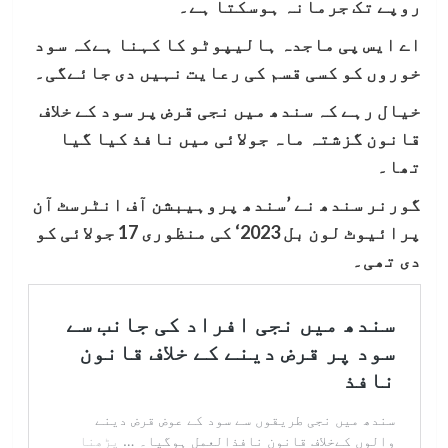
روپے تک جرمانہ ہوسکتا ہے۔
اے ایس پی ماجدہ ہالیپوٹو کا کہنا ہےکہ سود
خوروں کو کسی قسم کی رعایت نہیں دی جائےگی۔
خیال رہے کہ سندھ میں نجی قرض پر سود کے خلاف
قانون گزشتہ ماہ جولائی میں نافذ کیا گیا
تھا۔
گورنر سندھ نے ’سندھ پروہیبشن آف انٹرسٹ آن
پرائیوٹ لون بل 2023‘ کی منظوری 17 جولائی کو
دی تھی۔