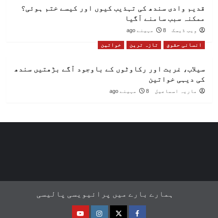
قدیم وادی سندھ کی تہذیب کیوں اور کیسے ختم ہوئی؟
ممکنہ سبب سامنے آگیا
ویب ڈیسک
8 مہینے ago
انسانی حقوق
تازہ ترین
خواتین
سیلاب، غربت اور رکاوٹوں کے باوجود آگے بڑھتیں سندھ
کی دیہی خواتین
ماریہ اسماعیل
8 مہینے ago
ہمارے بارے میں
پرائیویسی پالیسی