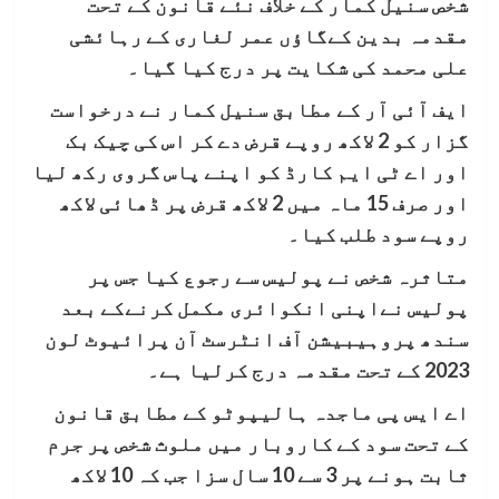
شخص سنیل کمار کے خلاف نئے قانون کے تحت
مقدمہ بدین کےگاؤں عمر لغاری کے
رہائشی
علی محمد کی شکایت پر درج کیا گیا۔
ایف آئی آر کے مطابق سنیل کمار نے درخواست
گزار کو 2 لاکھ روپے قرض دے کر اس کی چیک بک
اور اے ٹی ایم کارڈ کو اپنے پاس گروی رکھ لیا
اور صرف 15 ماہ میں 2 لاکھ قرض پر ڈھائی لاکھ
روپے سود طلب کیا۔
متاثرہ شخص نے پولیس سے رجوع کیا جس پر
پولیس نےاپنی انکوائری مکمل کرنےکے بعد
سندھ پروہیبیشن آف انٹرسٹ آن پرائیوٹ لون
2023 کے تحت مقدمہ درج کرلیا ہے۔
اے ایس پی ماجدہ ہالیپوٹو کے مطابق قانون
کے تحت سود کے کاروبار میں ملوث شخص پر جرم
ثابت ہونے پر 3 سے 10 سال سزا جب کہ 10 لاکھ