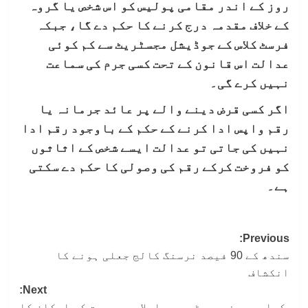
روز کے اندر مقامی پولیس کو اس شخص یا گروہ
کے خلاف مقدمہ درج کرنے کا حکم دے گا، جبکہ
فرسٹ کلاس کے جوڈیشل مجسٹریٹ سے کم کوئی
عدالت اس قانون کے تحت کسی جرم کی سماعت
نہیں کرے گی۔
اگر کسی قرض دینے والے پر عائد جرمانہ یا
رقم واپس ادا کرنے کے حکم کے باوجود رقم ادا
نہیں کی جاتی تو عدالت ایسے شخص کے اثاثوں
کو فروخت کرکے رقم کی وصولی کا حکم دے سکتی
ہے۔
Post
Previous:
سندھ کے 90 فیصد نرسنگ کالج جعلی ہونے کا
navigation
انکشاف
Next:
کراچی یونیورسٹی میں اسلامی جمعیت کے ارکان کا