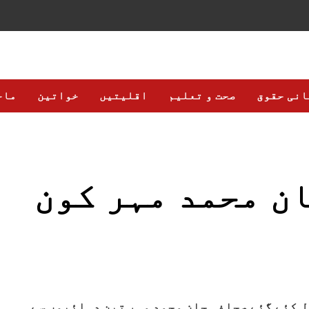
انی حقوق
صحت و تعلیم
اقلیتیں
خواتین
ماح
ن محمد مہر کون
رمیانی شب قتل کئے گئے صحافی جان محمد مہر تین دہائیوں سے