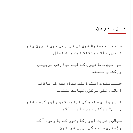
تازہ ترین
سندھ نے محفوظ خون کی فراہمی میں تاریخ رقم
کردی، بلڈ بینکنگ نیٹ ورک فعال
خواتین صحافیوں کے لیے لیڈرشپ تربیتی
ورکشاپ منعقد
جیئے سندھ اسٹوڈنٹس فیڈریشن کا سالانہ
اجلاس، نئی مرکزی قیادت منتخب
قدیم وادی سندھ کی تہذیب کیوں اور کیسے ختم
ہوئی؟ ممکنہ سبب سامنے آگیا
سیلاب، غربت اور رکاوٹوں کے باوجود آگے
بڑھتیں سندھ کی دیہی خواتین