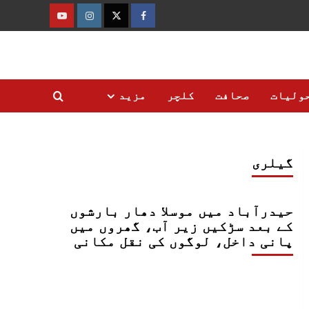
فیس
ٹوئٹر
انسٹاگرام
یوٹیوب
بک
ولیات
صحافت
کلچر
مزید
گیلری
حیدرآباد میں موسلا دھار بارشوں
کے بعد سڑکیں زیر آب، گھروں میں
پانی داخل، لوگوں کی نقل مکانی