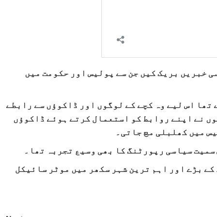
ی خبریں بریک کیں جن سے پولیس اور حکومت میں
 تھا اس لیے وہ کچے کے لوگوں اور ڈاکوؤں سے رابطے
وں نے اپنے روابط کو استعمال کرتے ہوئے ڈاکوؤں
یس میں کھلبلی مچ جاتی۔
 سمیت سیاسی رپورٹنگ کا بھی وسیع تجربہ تھا۔
 سندھ کے بڑے اور اہم ترین شہر سکھر میں موٹر سائیکل