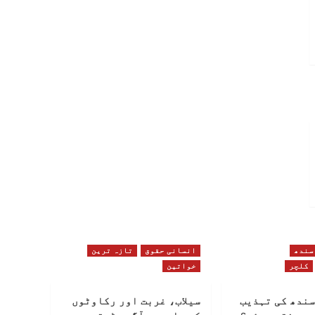
سندھ
انسانی حقوق
تازہ ترین
کلچر
خواتین
سندھ کی تہذیب
سیلاب، غربت اور رکاوٹوں