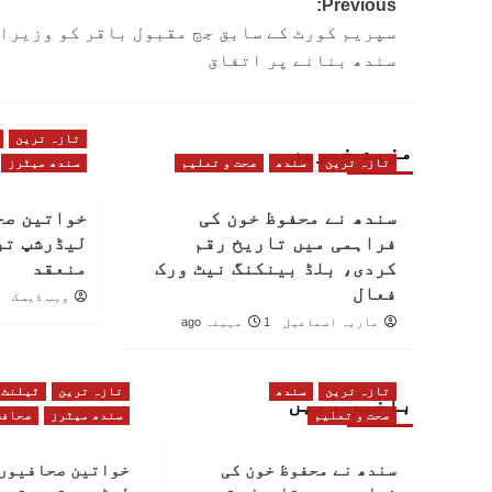
Post
Previous:
سپریم کورٹ کے سابق جج مقبول باقر کو وزیراع
navigation
سندھ بنانے پر اتفاق
تازہ ترین
مزید خبریں
تازہ ترین
سندھ
صحت و تعلیم
سندھ میٹرز
سندھ نے محفوظ خون کی
خواتین صح
فراہمی میں تاریخ رقم
لیڈرشپ تر
کردی، بلڈ بینکنگ نیٹ ورک
منعقد
فعال
ویب ڈیسک
ماریہ اسماعیل
1 مہینہ ago
تازہ ترین
سندھ
تازہ ترین
ٹیلنٹ
باخبر رہیں
صحت و تعلیم
سندھ میٹرز
صحافت
سندھ نے محفوظ خون کی
خواتین صحافیوں 