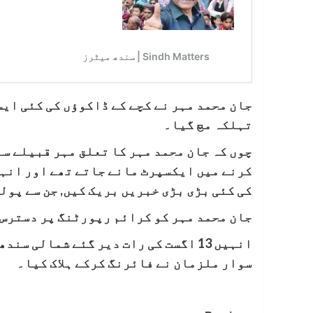
جان محمد مہر نے کچے کے ڈاکوؤں کی کئی ایس
تہلکہ مچ گیا۔
چوں کہ جان محمد مہر کا تعلق مہر قبیلے سے
کرنے میں ایکسپرٹ مانے جاتے تھے اور انہ
کی کئی بڑی بڑی خبریں بریک کیں, جن سے پول
جان محمد مہر کو کرائم رپورٹنگ پر دسترس
انہیں 13 اگست کی رات دیر گئے شمالی
سوار ملزمان نے فائرنگ کرکے ہلاک کیا۔