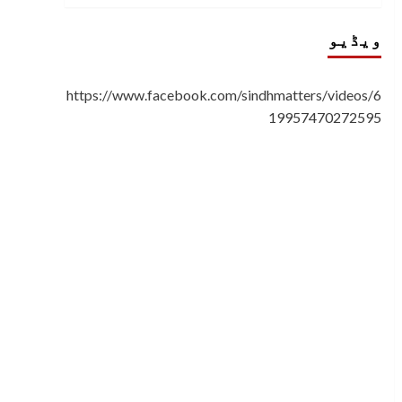
ویڈیو
https://www.facebook.com/sindhmatters/videos/6
19957470272595