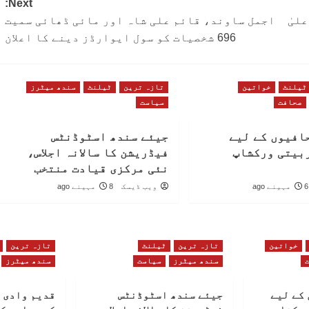
Next:
لیٰ
اجمل ساوند، قائم علی شاہ اور مائی ڈھائی سمیت
696 شخصیات کو سول ایوارڈز دینے کا اعلان
ٹیلنٹ
خواتین
تازہ ترین
ٹیلنٹ
سندھ میٹرز
صحافت
سیاست
افیوں کے لیے
جیئے سندھ اسٹوڈنٹس
بیتی ورکشاپ
فیڈریشن کا سالانہ اجلاس،
نئی مرکزی قیادت منتخب
6 مہینے ago
ویب ڈیسک
8 مہینے ago
خواتین
تازہ ترین
ٹیلنٹ
تازہ ترین
سندھ میٹرز
سیاست
سندھ میٹرز
کے لیے
جیئے سندھ اسٹوڈنٹس
قدیم وادی 