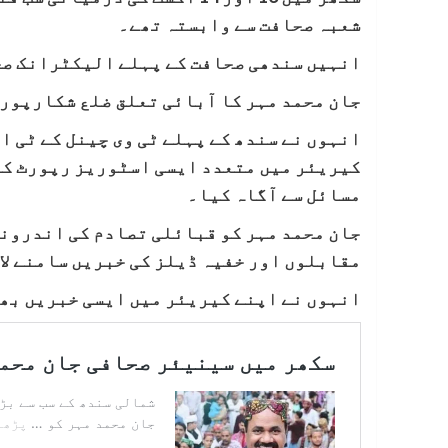
شعبہ صحافت سے وابستہ تھے۔
انہیں سندھی صحافت کے پہلے الیکٹرانک صح
جان محمد مہر کا آبائی تعلق ضلع شکارپور ک
انہوں نے سندھ کے پہلے ٹی وی چینل کے ٹی 
کیریئر میں متعدد ایسی اسٹوریز رپورٹ کیں
مسائل سے آگاہ کیا۔
جان محمد مہر کو قبائلی تصادم کی اندرونی
مقابلوں اور خفیہ ڈیلز کی خبریں سامنے لا
انہوں نے اپنے کیریئر میں ایسی خبریں بھی