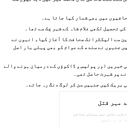
افیوں میں بھی شمار کیا جاتا ہے۔
ی تحصیل لکھی غلام شاہ کے شہر چک سے تھا۔
این سے الیکٹرانک صحافت کا آغاز کیا، انہوں نے
 جنہوں نے سندھ کے عوام کو بھی پہلی بار اصل
 خبریں اور پولیس و ڈاکوؤں کے درمیان ہونے والے
نے پر شہرت حاصل تھی۔
 بریک کیں جنہیں سن کر لوگ دنگ رہ جاتے۔