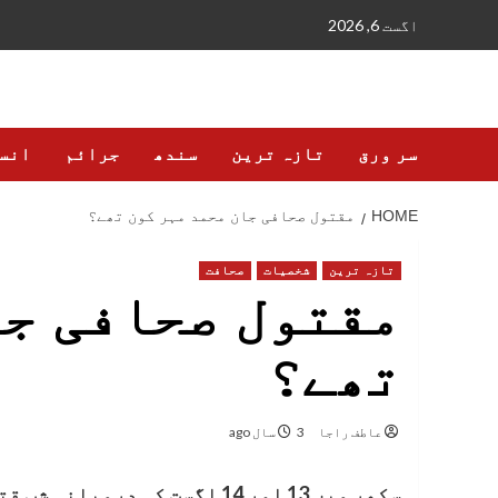
Ski
اگست 6, 2026
t
conten
سر ورق
تازہ ترین
سندھ
جرائم
انس
HOME
مقتول صحافی جان محمد مہر کون تھے؟
تازہ ترین
شخصیات
صحافت
مقتول صحافی جا
تھے؟
عاطف راجا
3 سال ago
سکھر میں 13 اور 14 اگست کی د