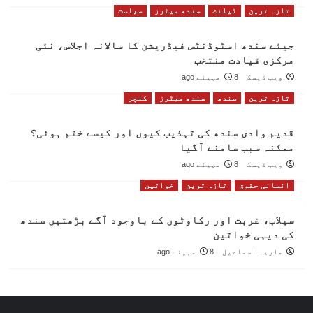
تازہ ترین
ٹیلنٹ
سندھ میٹرز
سیاست
جیئے سندھ اسٹوڈنٹس فیڈریشن کا سالانہ اجلاس، نئی
مرکزی قیادت منتخب
ویب ڈیسک
8 مہینے ago
تازہ ترین
سندھ
سندھ میٹرز
کلچر
قدیم وادی سندھ کی تہذیب کیوں اور کیسے ختم ہوئی؟
ممکنہ سبب سامنے آگیا
ویب ڈیسک
8 مہینے ago
انسانی حقوق
تازہ ترین
خواتین
سیلاب، غربت اور رکاوٹوں کے باوجود آگے بڑھتیں سندھ
کی دیہی خواتین
ماریہ اسماعیل
8 مہینے ago