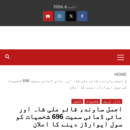
Ski
اگست 6, 2026
t
conten
فیس
ٹوئٹر
انسٹاگرام
یوٹیوب
بک
Primary
Menu
HOME
اجمل ساوند، قائم علی شاہ اور مائی ڈھائی سمیت 696 شخصیات
کو سول ایوارڈز دینے کا اعلان
تازہ ترین
شخصیات
کلچر
اجمل ساوند، قائم علی شاہ اور
مائی ڈھائی سمیت 696 شخصیات کو
سول ایوارڈز دینے کا اعلان