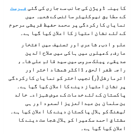
کابینہ ڈویژن کی جانب سے جاری کی گئی
فہرست
کے مطابق نیوکلیئر سائنس کے شعبہ میں
نمایاں کارکردگی پر محمد حفیظ قریشی مرحوم
کے لئے نشان امتیاز کا اعلان کیا گیا ہے۔
علم و ادب، شاعری اور تصنیف میں افتخار
عارف، کھیلوں میں ہاکی میں صلاح الدین
صدیقی، پبلک سروس میں سید قائم علی شاہ،
راجہ ظفر الحق، ڈاکٹر شمشاد اختر اور
ائرمارشل (ر) نجیب اختر کو نمایاں کارکردگی
پر نشان امتیاز دینے کا اعلان کیا گیا ہے۔
پاکستان کے لئے خدمات کے عوض شہزادہ خالد
بن سلمان بن عبدالعزیز السعود اور ہی
لیفنگ کو ہلال پاکستان دینے کا اعلان کیا ہے۔
مشتاق احمد سکھیرا کو ہلال شجاعت دینے کا
اعلان کیا گیا ہے۔