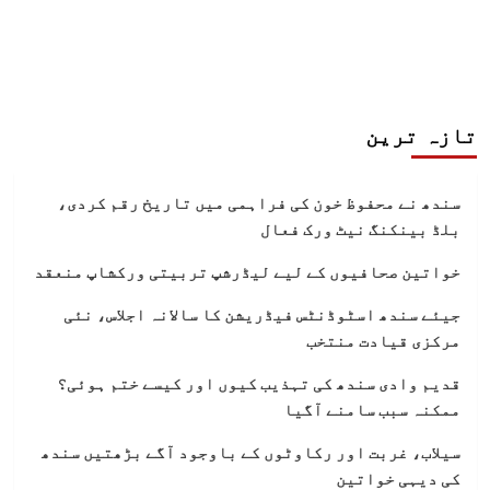
تازہ ترین
سندھ نے محفوظ خون کی فراہمی میں تاریخ رقم کردی،
بلڈ بینکنگ نیٹ ورک فعال
خواتین صحافیوں کے لیے لیڈرشپ تربیتی ورکشاپ منعقد
جیئے سندھ اسٹوڈنٹس فیڈریشن کا سالانہ اجلاس، نئی
مرکزی قیادت منتخب
قدیم وادی سندھ کی تہذیب کیوں اور کیسے ختم ہوئی؟
ممکنہ سبب سامنے آگیا
سیلاب، غربت اور رکاوٹوں کے باوجود آگے بڑھتیں سندھ
کی دیہی خواتین