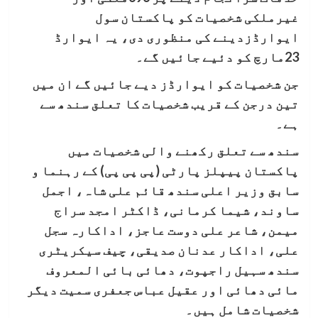
غیرملکی شخصیات کو پاکستان سول
ایوارڈزدینے کی منظوری دی، یہ ایوارڈ
23مارچ کو دئیے جائیں گے۔
جن شخصیات کو ایوارڈز دیے جائیں گے ان میں
تین درجن کے قریب شخصیات کا تعلق سندھ سے
ہے۔
سندھ سے تعلق رکھنے والی شخصیات میں
پاکستان پیپلز پارٹی (پی پی پی) کے رہنما و
سابق وزیر اعلی سندھ قائم علی شاہ، اجمل
ساوند، شیما کرمانی، ڈاکٹر امجد سراج
میمن، شاعر علی دوست عاجز، اداکارہ سجل
علی، اداکار عدنان صدیقی، چیف سیکریٹری
سندھ سہیل راجپوت، دھائی بائی المعروف
مائی دھائی اور عقیل عباس جعفری سمیت دیگر
شخصیات شامل ہیں۔