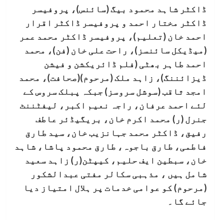
ڈاکٹر شاہد محمود بیگ (سائنس)، پروفیسر
ڈاکٹر مختار احمد و پروفیسر ڈاکٹر اقرار
احمد خان (تعلیم)، پروفیسر ڈاکٹر محمد عمر
(میڈیکل سائنسز)، راحت علی خان (فن)، محمد
احمد طاہر بھٹی (فلم ڈائریکشن و فیشن
ڈیزائننگ)، زاہد ملک (مرحوم)(صحافت)، محمد
امجد ثاقب (سوشل سروسز) جبکہ پبلک سروس کے
لئے احمد عرفان، راجہ نعیم اکبر، لیفٹننٹ
جنرل (ر) محمد اکرم خان، بریگیڈئر عاطف
رفیق، ڈاکٹر محمد جہانزیب خان، سید طارق
فاطمی، طارق باجوہ، طارق محمود پاشا، شاہد
خان، سبطین ایف حلیم، کیپٹن(ر) زاہد سعید
شامل ہیں ، مذہبی سکالر مفتی عبدالشکور
(مرحوم) کو عوامی خدمات پر ہلال امتیاز دیا
جائے گا۔