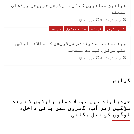
خواتین صحافیوں کے لیے لیڈرشپ تربیتی ورکشاپ
منعقد
ویب ڈیسک
6 مہینے ago
تازہ ترین
ٹیلنٹ
سندھ میٹرز
سیاست
جیئے سندھ اسٹوڈنٹس فیڈریشن کا سالانہ اجلاس،
نئی مرکزی قیادت منتخب
ویب ڈیسک
8 مہینے ago
گیلری
حیدرآباد میں موسلا دھار بارشوں کے بعد
سڑکیں زیر آب، گھروں میں پانی داخل،
لوگوں کی نقل مکانی