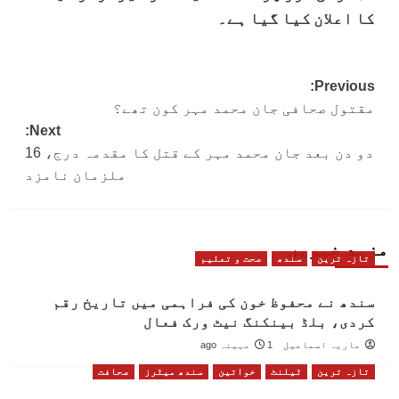
کا اعلان کیا گیا ہے۔
Post
Previous:
مقتول صحافی جان محمد مہر کون تھے؟
navigation
Next:
دو دن بعد جان محمد مہر کے قتل کا مقدمہ درج، 16
ملزمان نامزد
مزید خبریں
تازہ ترین
سندھ
صحت و تعلیم
سندھ نے محفوظ خون کی فراہمی میں تاریخ رقم
کردی، بلڈ بینکنگ نیٹ ورک فعال
ماریہ اسماعیل
1 مہینہ ago
تازہ ترین
ٹیلنٹ
خواتین
سندھ میٹرز
صحافت