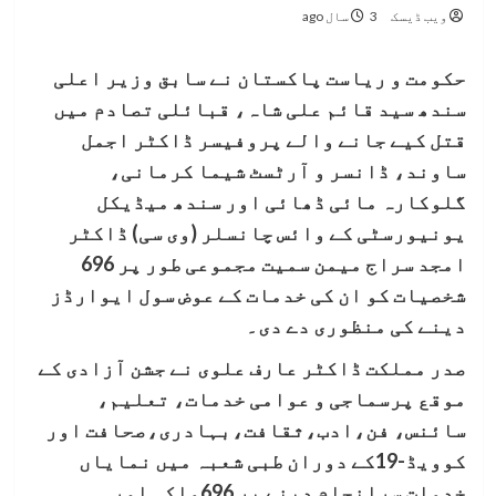
ویب ڈیسک
3 سال ago
حکومت و ریاست پاکستان نے سابق وزیر اعلی
سندھ سید قائم علی شاہ، قبائلی تصادم میں
قتل کیے جانے والے پروفیسر ڈاکٹر اجمل
ساوند، ڈانسر و آرٹسٹ شیما کرمانی،
گلوکارہ مائی ڈھائی اور سندھ میڈیکل
یونیورسٹی کے وائس چانسلر (وی سی) ڈاکٹر
امجد سراج میمن سمیت مجموعی طور پر 696
شخصیات کو ان کی خدمات کے عوض سول ایوارڈز
دینے کی منظوری دے دی۔
صدر مملکت ڈاکٹر عارف علوی نے جشن آزادی کے
موقع پرسماجی و عوامی خدمات، تعلیم،
سائنس، فن،ادب،ثقافت،بہادری،صحافت اور
کوویڈ-19کے دوران طبی شعبہ میں نمایاں
خدمات سرانجام دینے پر 696ملکی اور