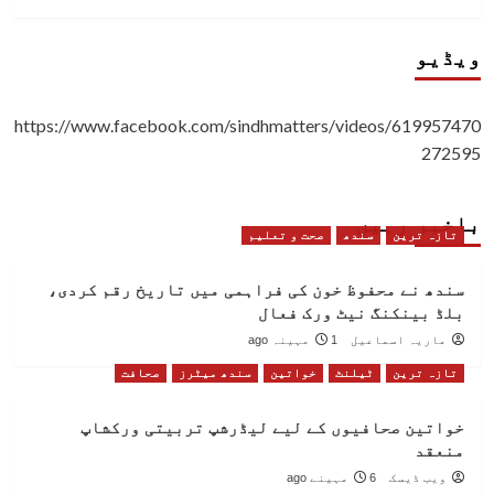
ویڈیو
https://www.facebook.com/sindhmatters/videos/619957470
272595
باخبر رہیں
تازہ ترین
سندھ
صحت و تعلیم
سندھ نے محفوظ خون کی فراہمی میں تاریخ رقم کردی،
بلڈ بینکنگ نیٹ ورک فعال
ماریہ اسماعیل
1 مہینہ ago
تازہ ترین
ٹیلنٹ
خواتین
سندھ میٹرز
صحافت
خواتین صحافیوں کے لیے لیڈرشپ تربیتی ورکشاپ
منعقد
ویب ڈیسک
6 مہینے ago