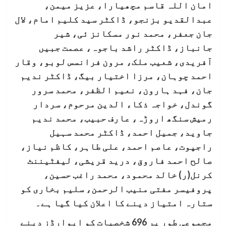
امان اللہ قاسم مچھیارا، عزیز میمن،
عبدالقدیو بزنجو، ڈاکٹر سید کلیم امام، لال
جان جعفر، محمد نور مسکانز ئی، شیر
جانباز، ڈاکٹر راشد باجوہ، عصمت جبیں
آفریدی، شعیب ملک، مرون فرانسس لوبو، وقار
احمد چوہان، مرزا اختیار بیگ، ڈاکٹر ندیم
جان، فہد ہارون، نعیم الظفر، محمد سرور
گوندل، خواجہ ذکاء الدین مرحوم، سردار
رمیش سنگھ اروڑہ، عارف حبیب، محمد ندیم
جاوید، جمیل احمد، ڈاکٹر محمد سہیل
راجپوت، عاصم احمد، علی طاہر، کاظم نیاز،
صالح احمد فاروق، درید قریشی، لیفٹیننٹ
کرنل(ر) خالد محمود، محمد راغب حسین،
پروفیسر مفتی منیب الرحمن، سلیم بخاری کو
ستارہ امتیاز دینے کا اعلان کیا گیا ہے۔
مجموعی طور پر 696 شخصیات کو ایوارڈز دینے