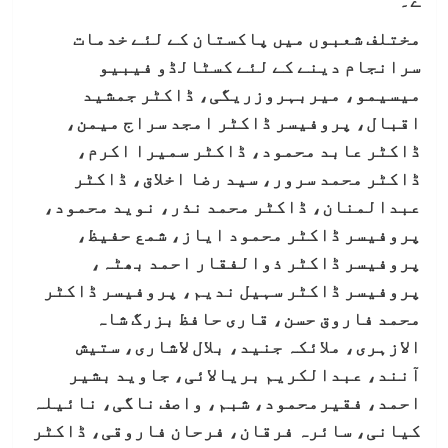
ے۔
مختلف شعبوں میں پاکستان کے لئے خدمات
سرانجام دینے کے لئے کسٹالڈو فیبیو
میسیمو، میربہروزریگی، ڈاکٹر جمشید
اقبال، پروفیسر ڈاکٹر امجد سراج میمن،
ڈاکٹر عابد محمود، ڈاکٹر سمیرا اکرم،
ڈاکٹر محمد سرور، سید رضا اخلاق، ڈاکٹر
عبدالمنان، ڈاکٹر محمد نذر، نوید محمود،
پروفیسر ڈاکٹر محمود ایاز، شمع حفیظ،
پروفیسر ڈاکٹر ذوالفقار احمد بھٹہ،
پروفیسر ڈاکٹر سہیل ندیم، پروفیسر ڈاکٹر
محمد فاروق حسن، قاری حافظ بزرگ شاہ
الازہری، ملائکہ جنید، بلال لاشاری، ستیش
آنند، عبدالکریم بریالائی، جاوید بشیر
احمد، فقیرمحمود، شبم، واصف ناگی، نائیلہ
کیانی، سائرہ فرقان، فرحان فاروقی، ڈاکٹر