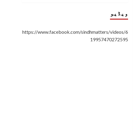
ویڈیو
https://www.facebook.com/sindhmatters/videos/6
19957470272595