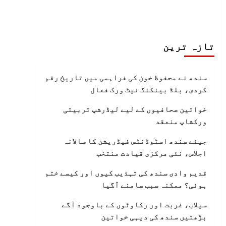
تازہ ترین
سندھ نے محفوظ خون کی فراہمی میں تاریخ رقم
کردی، بلڈ بینکنگ نیٹ ورک فعال
خواتین صحافیوں کے لیے لیڈرشپ تربیتی
ورکشاپ منعقد
جیئے سندھ اسٹوڈنٹس فیڈریشن کا سالانہ
اجلاس، نئی مرکزی قیادت منتخب
قدیم وادی سندھ کی تہذیب کیوں اور کیسے ختم
ہوئی؟ ممکنہ سبب سامنے آگیا
سیلاب، غربت اور رکاوٹوں کے باوجود آگے
بڑھتیں سندھ کی دیہی خواتین