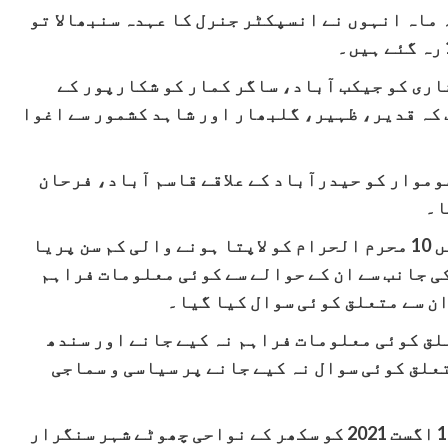
ہ ماہ انہوں نے انسپکٹر جنرل کا عہدہ سنبھالا تو
شاری کو جیکب آباد، ساگر کمار کو شکارپور کے
 کہ قدیر، ظہیر، گلبھار اور شاہد کشمور سے اغوا
موار کو حیدرآباد کے علاقے قاسم آباد، فرحان
ا۔
حیران کن طور پر اجلاس میں سکھر سے 2021 میں 10 محرم الحرام کو لاپتا ہونے والی کم سن پریا
کی جانب سے ان کے حوالے سے کوئی معلومات فراہم
ان سے متعلق کوئی سوال کیا گیا۔
لق کوئی معلومات فراہم نہ کیے جانے اور سندھ
علق کوئی سوال نہ کیے جانے پر سیاسی و سماجی
خیال رہے کہ پریا کماری 10 محرم الحرام 19 اگست 2021 کو سکھر کے نواحی چھوٹے شہر سنگرار