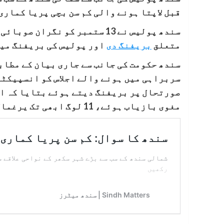
قبل لاپتا ہونے والی کم سن بچی پریا کماری
سندھ پولیس نے 13 ستمبر کو نگ
متعلق
بریفنگ دی
اور پولیس کی بریفنگ میں
سندھ حکومت کی جانب سے جاری بیان کے مطابق
سربراہی میں ہونے والے اجلاس کو انسپیکٹر
مغوی بازیاب ہوئے، 11 لوگ ابھی تک یرغمال ہیں۔