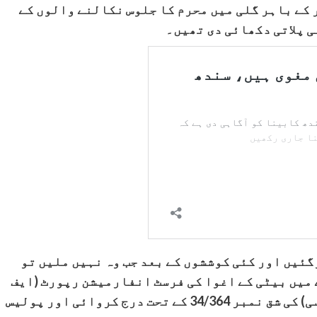
ر کے باہر گلی میں محرم کا جلوس نکالنے والوں کے
ی پلاتی دکھائی دی تھیں۔
گئیں اور کئی کوششوں کے بعد جب وہ نہیں ملیں تو
 میں بیٹی کے اغوا کی فرسٹ انفارمیشن رپورٹ (ایف
آئی آر) 13/2021 پاکستان پینل کوڈ (پی پی سی) کی شق نمبر 34/364 کے تحت درج کروائی اور پولیس