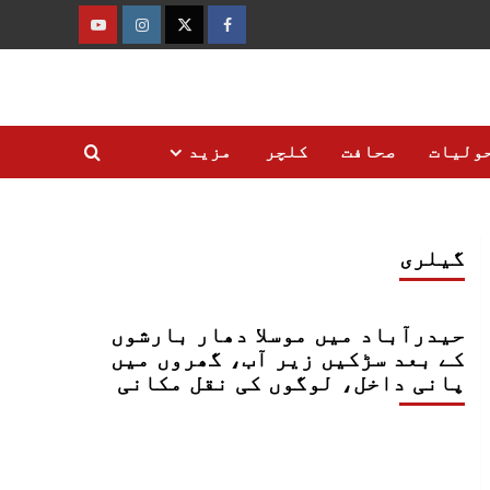
فیس
ٹوئٹر
انسٹاگرام
یوٹیوب
بک
ولیات
صحافت
کلچر
مزید
گیلری
حیدرآباد میں موسلا دھار بارشوں
کے بعد سڑکیں زیر آب، گھروں میں
پانی داخل، لوگوں کی نقل مکانی