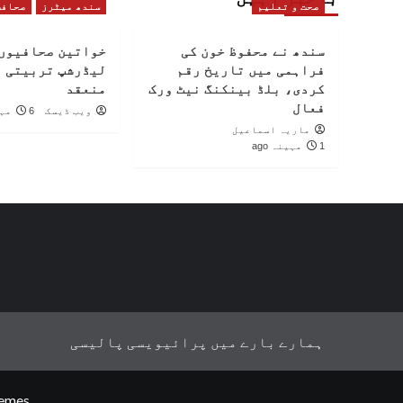
صحت و تعلیم
سندھ میٹرز
صحافت
سندھ نے محفوظ خون کی
خواتین صحافیوں 
فراہمی میں تاریخ رقم
لیڈرشپ تربیتی 
کردی، بلڈ بینکنگ نیٹ ورک
منعقد
فعال
ویب ڈیسک
6 مہینے ago
ماریہ اسماعیل
1 مہینہ ago
ہمارے بارے میں
پرائیویسی پالیسی
emes.