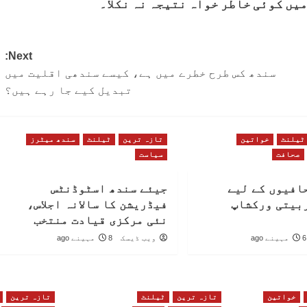
میں کوئی خاطر خواہ نتیجہ نہ نکلا۔
Next:
سندھ کس طرح خطرے میں ہے، کیسے سندھی اقلیت میں
تبدیل کیے جا رہے ہیں؟
ٹیلنٹ
خواتین
تازہ ترین
ٹیلنٹ
سندھ میٹرز
صحافت
سیاست
افیوں کے لیے
جیئے سندھ اسٹوڈنٹس
بیتی ورکشاپ
فیڈریشن کا سالانہ اجلاس،
نئی مرکزی قیادت منتخب
6 مہینے ago
ویب ڈیسک
8 مہینے ago
خواتین
تازہ ترین
ٹیلنٹ
تازہ ترین