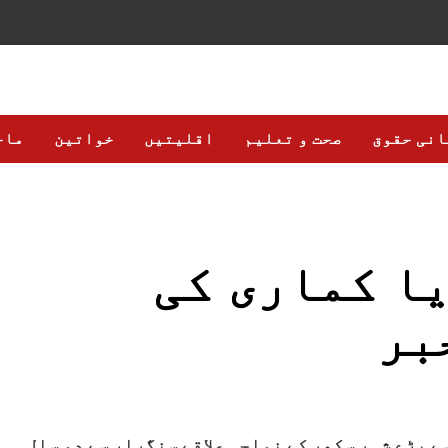
انی حقوق
صحت و تعلیم
اقلیتیں
خواتین
ماح
ا کماری کی
بر
ے بڑے شہر سکھر کے نواحی علاقے سنگرار سے دو سال