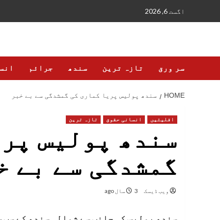
Ski
اگست 6, 2026
t
conten
سر ورق
تازہ ترین
سندھ
جرائم
انس
HOME
سندھ پولیس پریا کماری کی گمشدگی سے بے خبر
اقلیتیں
انسانی حقوق
تازہ ترین
سندھ پولیس پری
گمشدگی سے بے خ
ویب ڈیسک
3 سال ago
سندھ پولیس کی جانب سے شمالی سندھ کے سب س