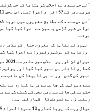
آئی جی سندھ نے اجلاس کو بتایا کہ جب گزشت
صوبے بھر کے 57 افراد اغوا تھے، اب محض 11 رہ گئے ہیں۔
آئی جی سندھ کے مطابق مغویوں میں نوید لا
نواحی شہر گڑھی یاسین سے اغوا کیا گیا جب
ہوئے۔
انہوں نے بتایا کہ مغوری جبار کو سکھر، سو
اور شاہد کو نوشہروفیروز سے اغوا کیا گی
کماری کا ذکر ہی نہیں کیا گیا اور پولیس 
نہیں کی گئی اور نہ ہی کابینا کی جانب سے 
سندھ پولیس کی جانب سے پریا کماری سے متع
حکومت کی جانب سے بھی بچی کی گمشدگی سے مت
رہنماؤں نے تشویش کا اظہار کیا ہے۔