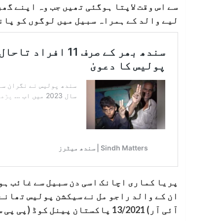
سے اس وقت لاپتا ہوگئی تھیں جب وہ اپنے گھ
لیے والد کے ہمراہ سبیل میں لوگوں کو پان
پریا کماری اچانک اسی دن سبیل سے غائب ہو
ان کے والد راجو مل نے سیکشن پولیس تھانے