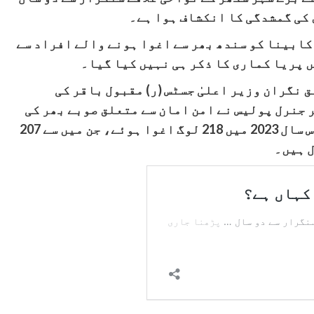
 کی گمشدگی کا انکشاف ہوا ہے۔
ران صوبائی کابینا کو سندھ بھر سے اغوا ہونے والے افراد سے
 پریا کماری کا ذکر ہی نہیں کیا گیا۔
 نگران وزیر اعلیٰ جسٹس (ر) مقبول باقر کی
 جنرل پولیس نے امن امان سے متعلق صوبے بھر کی
صورتحال پر بریفنگ دیتے ہوئے بتایا کہ اس سال 2023 میں 218 لوگ اغوا ہوئے، جن میں سے 207