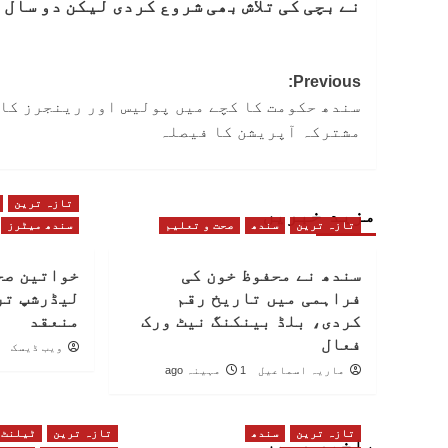
نے بچی کی تلاش بھی شروع کردی لیکن دو سال 
Post
Previous:
سندھ حکومت کا کچے میں پولیس اور رینجرز کا
navigation
مشترکہ آپریشن کا فیصلہ
تازہ ترین
مزید خبریں
تازہ ترین
سندھ
صحت و تعلیم
سندھ میٹرز
سندھ نے محفوظ خون کی
خواتین صح
فراہمی میں تاریخ رقم
لیڈرشپ تر
کردی، بلڈ بینکنگ نیٹ ورک
منعقد
فعال
ویب ڈیسک
ماریہ اسماعیل
1 مہینہ ago
تازہ ترین
سندھ
تازہ ترین
ٹیلنٹ
باخبر رہیں