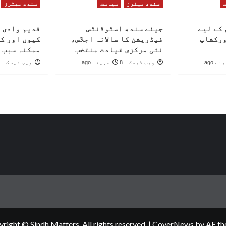
سندھ میٹرز
سیاست
سندھ میٹرز
کے لیے
جیئے سندھ اسٹوڈنٹس
قدیم وادی 
ورکشاپ
فیڈریشن کا سالانہ اجلاس،
کیوں اور ک
نئی مرکزی قیادت منتخب
ممکنہ سبب 
ویب ڈیسک
8 مہینے ago
ویب ڈیسک
right © Sindh Matters, All rights reserved.
|
CoverNews
by AF th