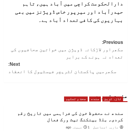
دارالحکومت کراچی میں آباد ہیں، تاہم
حیدرآباد اور میرپور خاص ڈویژنز میں بھی
بہاریوں کی کافی تعداد آباد ہے۔
Post
Previous:
سکھراور لاڑکانہ ڈویژن میں خواتین صحافیوں کی
navigation
تعداد نہ ہونے کے برابر
Next:
سکھرمیں پاکستان لٹریچر فیسٹیول کا انعقاد
مزید خبریں
تازہ ترین
سندھ
صحت و تعلیم
سندھ نے محفوظ خون کی فراہمی میں تاریخ رقم
کردی، بلڈ بینکنگ نیٹ ورک فعال
ماریہ اسماعیل
1 مہینہ ago