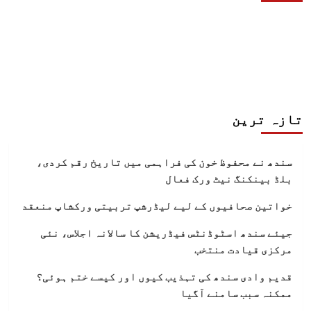
تازہ ترین
سندھ نے محفوظ خون کی فراہمی میں تاریخ رقم کردی،
بلڈ بینکنگ نیٹ ورک فعال
خواتین صحافیوں کے لیے لیڈرشپ تربیتی ورکشاپ منعقد
جیئے سندھ اسٹوڈنٹس فیڈریشن کا سالانہ اجلاس، نئی
مرکزی قیادت منتخب
قدیم وادی سندھ کی تہذیب کیوں اور کیسے ختم ہوئی؟
ممکنہ سبب سامنے آگیا