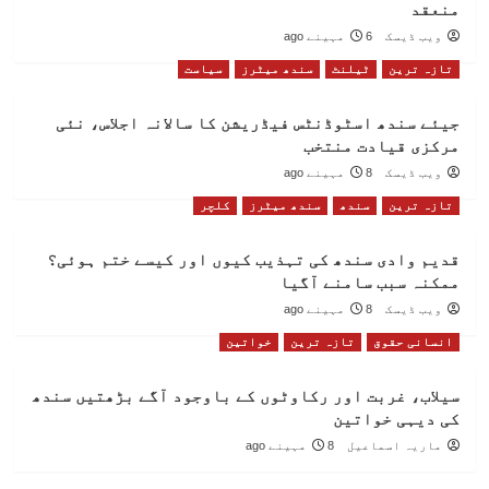
منعقد
ویب ڈیسک
6 مہینے ago
تازہ ترین
ٹیلنٹ
سندھ میٹرز
سیاست
جیئے سندھ اسٹوڈنٹس فیڈریشن کا سالانہ اجلاس، نئی
مرکزی قیادت منتخب
ویب ڈیسک
8 مہینے ago
تازہ ترین
سندھ
سندھ میٹرز
کلچر
قدیم وادی سندھ کی تہذیب کیوں اور کیسے ختم ہوئی؟
ممکنہ سبب سامنے آگیا
ویب ڈیسک
8 مہینے ago
انسانی حقوق
تازہ ترین
خواتین
سیلاب، غربت اور رکاوٹوں کے باوجود آگے بڑھتیں سندھ
کی دیہی خواتین
ماریہ اسماعیل
8 مہینے ago