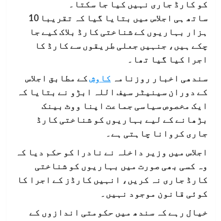
کو کارڈ جاری نہیں کیا جا سکتا۔
ساتھ ہی اجلاس میں بتایا گیا کہ تقریبا 10
ہزار بہاریوں کے شناختی کارڈ بلاک کیے جا
چکے ہیں، جنہیں جعلی طریقوں سے کارڈ کا
اجرا کیا گیا تھا۔
سندھی اخبار روزنامہ
کاوش
کے مطابق اجلاس
کے دوران سینیٹر سیف اللہ ابڑو نے بتایا کہ
ایک مخصوص سیاسی جماعت اپنا ووٹ بینک
بڑھانے کے لیے بہاریوں کو شناختی کارڈ
جاری کروانا چاہتی ہے۔
اجلاس میں وزیر داخلہ نے نادرا کو حکم دیا کہ
وہ کسی بھی صورت میں بہاریوں کو شناختی
کارڈ جاری نہ کریں، انہیں کارڈز کے اجرا کا
کوئی قانون موجود نہیں۔
خیال رہے کہ سندھ میں حکومتی اندازوں کے