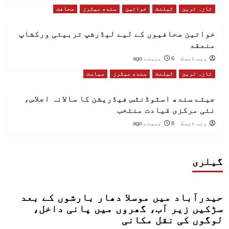
تازہ ترین
ٹیلنٹ
خواتین
سندھ میٹرز
صحافت
خواتین صحافیوں کے لیے لیڈرشپ تربیتی ورکشاپ
منعقد
ویب ڈیسک
6 مہینے ago
تازہ ترین
ٹیلنٹ
سندھ میٹرز
سیاست
جیئے سندھ اسٹوڈنٹس فیڈریشن کا سالانہ اجلاس،
نئی مرکزی قیادت منتخب
ویب ڈیسک
8 مہینے ago
گیلری
حیدرآباد میں موسلا دھار بارشوں کے بعد
سڑکیں زیر آب، گھروں میں پانی داخل،
لوگوں کی نقل مکانی