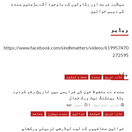
سیلاب، غربت اور رکاوٹوں کے باوجود آگے بڑھتیں سندھ
کی دیہی خواتین
ویڈیو
https://www.facebook.com/sindhmatters/videos/619957470
272595
باخبر رہیں
تازہ ترین
سندھ
صحت و تعلیم
سندھ نے محفوظ خون کی فراہمی میں تاریخ رقم کردی،
بلڈ بینکنگ نیٹ ورک فعال
ماریہ اسماعیل
1 مہینہ ago
تازہ ترین
ٹیلنٹ
خواتین
سندھ میٹرز
صحافت
خواتین صحافیوں کے لیے لیڈرشپ تربیتی ورکشاپ