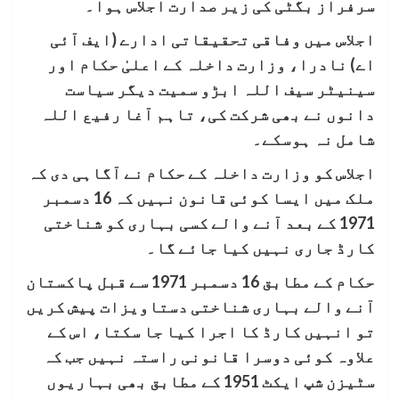
سرفراز بگٹی کی زیر صدارت اجلاس ہوا۔
اجلاس میں وفاقی تحقیقاتی ادارے (ایف آئی
اے) نادرا، وزارت داخلہ کے اعلیٰ حکام اور
سینیٹر سیف اللہ ابڑو سمیت دیگر سیاست
دانوں نے بھی شرکت کی، تاہم آغا رفیع اللہ
شامل نہ ہوسکے۔
اجلاس کو وزارت داخلہ کے حکام نے آگاہی دی کہ
ملک میں ایسا کوئی قانون نہیں کہ 16 دسمبر
1971 کے بعد آنے والے کسی بہاری کو شناختی
کارڈ جاری نہیں کیا جائے گا۔
حکام کے مطابق 16 دسمبر 1971 سے قبل پاکستان
آنے والے بہاری شناختی دستاویزات پیش کریں
تو انہیں کارڈ کا اجرا کیا جا سکتا، اس کے
علاوہ کوئی دوسرا قانونی راستہ نہیں جب کہ
سٹیزن شپ ایکٹ 1951 کے مطابق بھی بہاریوں