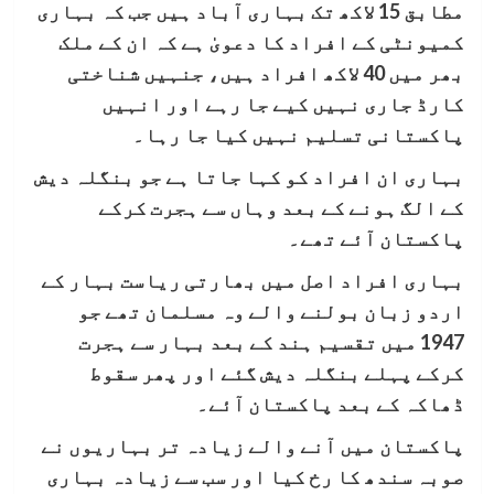
مطابق 15 لاکھ تک بہاری آباد ہیں جب کہ بہاری
کمیونٹی کے افراد کا دعویٰ ہے کہ ان کے ملک
بھر میں 40 لاکھ افراد ہیں، جنہیں شناختی
کارڈ جاری نہیں کیے جا رہے اور انہیں
پاکستانی تسلیم نہیں کیا جا رہا۔
بہاری ان افراد کو کہا جاتا ہے جو بنگلہ دیش
کے الگ ہونے کے بعد وہاں سے ہجرت کرکے
پاکستان آئے تھے۔
بہاری افراد اصل میں بھارتی ریاست بہار کے
اردو زبان بولنے والے وہ مسلمان تھے جو
1947 میں تقسیم ہند کے بعد بہار سے ہجرت
کرکے پہلے بنگلہ دیش گئے اور پھر سقوط
ڈھاکہ کے بعد پاکستان آئے۔
پاکستان میں آنے والے زیادہ تر بہاریوں نے
صوبہ سندھ کا رخ کیا اور سب سے زیادہ بہاری