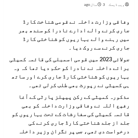
ویب ڈیسک
3 سال ago
وفاقی وزارت داخلہ نے قومی شناخت کارڈ
جاری کرنے والے ادارے نادرا کو سندھ بھر
میں رہنے والے بہاریوں کو شناختی کارڈ
جاری کرنے سے روک دیا۔
جولائی 2023 میں قومی اسمبلی کی قائمہ کمیٹی
برائے داخلہ نے نادرا کو حکم دیا تھا کہ وہ
بہاریوں کو شناختی کارڈ جاری کرے اور ساتھ
ہی کمیٹی نے رپورٹ بھی طلب کرلی تھی۔
مذکورہ کمیٹی کے رکن پیپلز پارٹی کے آغا
رفیع اللہ نے وفاقی وزارت داخلہ کو بھی
قائمہ کمیٹی کی سفارشات کے تحت بہاریوں کو
جلد از جلد شناختی کارڈ جاری کرنے کی
درخواست دی تھی، جس پر نگران وزیر داخلہ