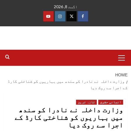
Ski
اگست 8, 2026
t
conten
فیس
ٹوئٹر
انسٹاگرام
یوٹیوب
بک
Primary
Menu
HOME
وزارت داخلہ نے نادرا کو سندھ میں بہاریوں کو شناختی کارڈ
کے اجرا سے روک دیا
انسانی حقوق
تازہ ترین
وزارت داخلہ نے نادرا کو سندھ
میں بہاریوں کو شناختی کارڈ کے
اجرا سے روک دیا