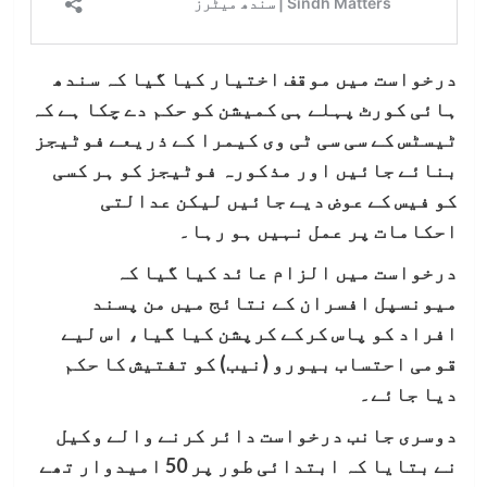
درخواست میں موقف اختیار کیا گیا کہ سندھ
ہائی کورٹ پہلے ہی کمیشن کو حکم دے چکا ہے کہ
ٹیسٹس کے سی سی ٹی وی کیمرا کے ذریعے فوٹیجز
بنائے جائیں اور مذکورہ فوٹیجز کو ہر کسی
کو فیس کے عوض دیے جائیں لیکن عدالتی
احکامات پر عمل نہیں ہو رہا۔
درخواست میں الزام عائد کیا گیا کہ
میونسپل افسران کے نتائج میں من پسند
افراد کو پاس کرکے کرپشن کیا گیا، اس لیے
قومی احتساب بیورو (نیب) کو تفتیش کا حکم
دیا جائے۔
دوسری جانب درخواست دائر کرنے والے وکیل
نے بتایا کہ ابتدائی طور پر 50 امیدوار تھے