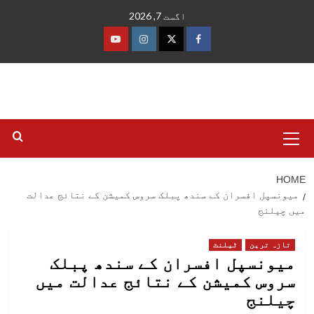
Ski
اگست 7, 2026
t
conten
فیس
ٹوئٹر
انسٹاگرام
یوٹیوب
بک
Primary
Menu
HOME
میونسپل افسران کے سندھ پبلک سروس کمیشن کے نتائج عدالت
میں چیلنج
تازہ ترین
ٹیلنٹ
میونسپل افسران کے سندھ پبلک
سروس کمیشن کے نتائج عدالت میں
چیلنج