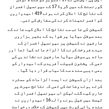
گورنمنٹ کے میں گریڈ 17 کے میونسپل افسران
کے نتائج کا اعلان کرتے ہوئے 419 امیدواروں
کو افسر تعینات کرنے کی سفارش کی تھی۔
کمیشن کی جانب سے نتائج کا اعلان کیے جانے کے
بعد سوشل میڈیا پر شواہد کے بغیر ہزاروں
صارفین نے کمیشن پر میونسپل افسران کے
عہدے فروخت کرنے کا الزام عائد کیا تھا اور
ساتھ ہی سوشل میڈیا صارفین نے نشاندہی کی
تھی کہ پشتون قبیلے آفریدی کے امیدوار کو
بھی دیہی سندھ سے کامیاب قرار دیا گیا۔
بعد ازاں کمیشن نے ایسے الزامات کو مسترد
کرتے ہوئے وضاحت کی تھی کہ نتائج میرٹ پر
جاری کیے گئے لیکن اب میونسپل افسران کے
ٹیسٹ میں فیل ہونے والے 16 امیدواروں نے
سندھ ہائی کورٹ میں کمیشن کے خلاف درخواست