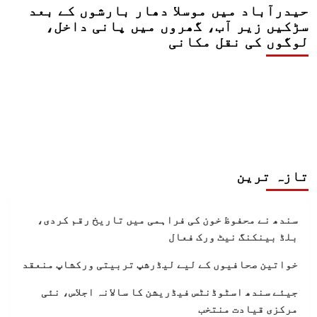
حیدرآباد میں موسلا دھار بارشوں کے بعد
سڑکیں زیر آب، گھروں میں پانی داخل،
لوگوں کی نقل مکانی
تازہ ترین
سندھ نے محفوظ خون کی فراہمی میں تاریخ رقم کردی،
بلڈ بینکنگ نیٹ ورک فعال
خواتین صحافیوں کے لیے لیڈرشپ تربیتی ورکشاپ منعقد
جیئے سندھ اسٹوڈنٹس فیڈریشن کا سالانہ اجلاس، نئی
مرکزی قیادت منتخب