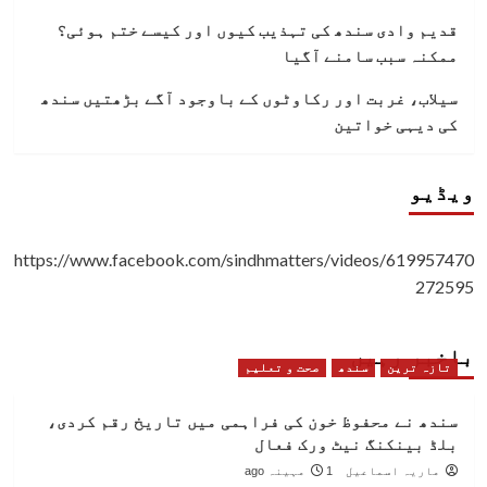
قدیم وادی سندھ کی تہذیب کیوں اور کیسے ختم ہوئی؟
ممکنہ سبب سامنے آگیا
سیلاب، غربت اور رکاوٹوں کے باوجود آگے بڑھتیں سندھ
کی دیہی خواتین
ویڈیو
https://www.facebook.com/sindhmatters/videos/619957470
272595
باخبر رہیں
تازہ ترین
سندھ
صحت و تعلیم
سندھ نے محفوظ خون کی فراہمی میں تاریخ رقم کردی،
بلڈ بینکنگ نیٹ ورک فعال
ماریہ اسماعیل
1 مہینہ ago