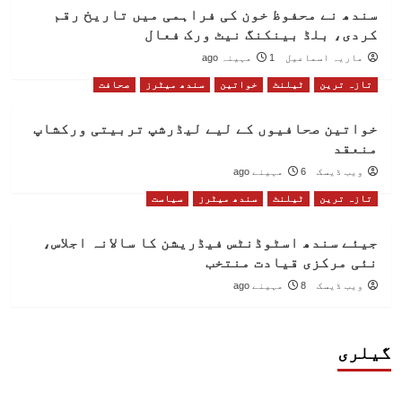
سندھ نے محفوظ خون کی فراہمی میں تاریخ رقم
کردی، بلڈ بینکنگ نیٹ ورک فعال
ماریہ اسماعیل
1 مہینہ ago
تازہ ترین
ٹیلنٹ
خواتین
سندھ میٹرز
صحافت
خواتین صحافیوں کے لیے لیڈرشپ تربیتی ورکشاپ
منعقد
ویب ڈیسک
6 مہینے ago
تازہ ترین
ٹیلنٹ
سندھ میٹرز
سیاست
جیئے سندھ اسٹوڈنٹس فیڈریشن کا سالانہ اجلاس،
نئی مرکزی قیادت منتخب
ویب ڈیسک
8 مہینے ago
گیلری