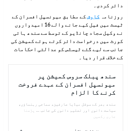
دائر کردی۔
روزنامہ
کاوش
کے مطابق میونسپل افسران کے
ٹیسٹ میں فیل کیے جانے والے 16 امیدواروں
نے وکیل سجاد چانڈیو کے توسط سے سندھ ہائی
کورٹ میں درخواست دائر کرتے ہوئے کمیشن کی
جانب سے لیے گئے ٹیسٹس کو عدالتی احکامات
کے خلاف قرار دیا۔