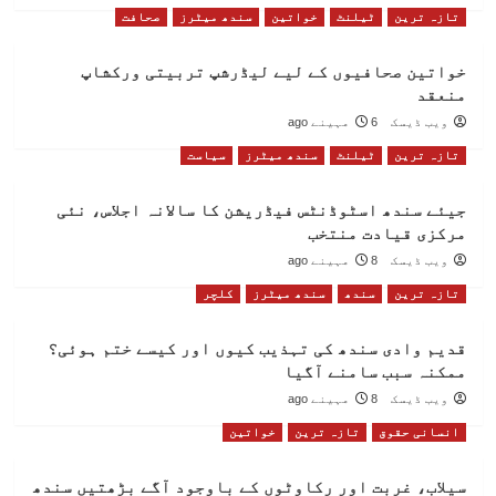
تازہ ترین
ٹیلنٹ
خواتین
سندھ میٹرز
صحافت
خواتین صحافیوں کے لیے لیڈرشپ تربیتی ورکشاپ
منعقد
ویب ڈیسک
6 مہینے ago
تازہ ترین
ٹیلنٹ
سندھ میٹرز
سیاست
جیئے سندھ اسٹوڈنٹس فیڈریشن کا سالانہ اجلاس، نئی
مرکزی قیادت منتخب
ویب ڈیسک
8 مہینے ago
تازہ ترین
سندھ
سندھ میٹرز
کلچر
قدیم وادی سندھ کی تہذیب کیوں اور کیسے ختم ہوئی؟
ممکنہ سبب سامنے آگیا
ویب ڈیسک
8 مہینے ago
انسانی حقوق
تازہ ترین
خواتین
سیلاب، غربت اور رکاوٹوں کے باوجود آگے بڑھتیں سندھ