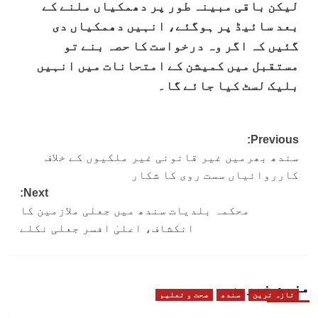
لیکن باقی مبینہ طور پر دھمکیاں ملنے کے
بعد سائیڈ پر ہوگئے، انہیں دھمکیاں دی
گئیں کہ اگر وہ درخواست کا حصہ بنے تو
مستقبل میں کمیشن کے امتحانات میں انہیں
بلیک لسٹ کیا جائے گا۔
Post
Previous:
سندھ بھرمیں غیر قانونی غیر ملکیوں کے خلاف
navigation
کارروائیاں سست روی کا شکار
Next:
محکمہ بلدیات سندھ میں جعلی ملازمین کا
انکشاف، اعلیٰ افسر جعلی نکلے
مزید خبریں
تازہ ترین
سندھ
صحت و تعلیم