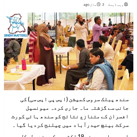
ویب ڈیسک
3 سال ago
سندھ پبلک سروس کمیشن (ایس پی ایس سی) کی
جانب سے گزشتہ ماہ جاری کردہ میونسپل
افسران کے متنازع نتائج کو سندھ ہائی کورٹ
سرکٹ بینچ حیدرآباد میں چیلنج کردیا گیا۔
ایس پی ایس سی نے 19 اکتوبر کو سندھ لوکل