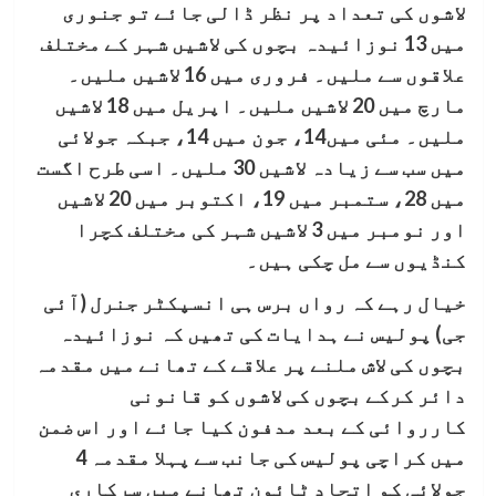
لاشوں کی تعداد پر نظر ڈالی جائے تو جنوری
میں 13 نوزائیدہ بچوں کی لاشیں شہر کے مختلف
علاقوں سے ملیں۔ فروری میں 16 لاشیں ملیں۔
مارچ میں 20 لاشیں ملیں۔ اپریل میں 18 لاشیں
ملیں۔ مئی میں14، جون میں 14، جبکہ جولائی
میں سب سے زیادہ لاشیں 30 ملیں۔ اسی طرح اگست
میں 28، ستمبر میں 19، اکتوبر میں 20 لاشیں
اور نومبر میں 3 لاشیں شہر کی مختلف کچرا
کنڈیوں سے مل چکی ہیں۔
خیال رہے کہ رواں برس ہی انسپکٹر جنرل (آئی
جی) پولیس نے ہدایات کی تھیں کہ نوزائیدہ
بچوں کی لاش ملنے پر علاقے کے تھانے میں مقدمہ
دائر کرکے بچوں کی لاشوں کو قانونی
کارروائی کے بعد مدفون کیا جائے اور اس ضمن
میں کراچی پولیس کی جانب سے پہلا مقدمہ 4
جولائی کو اتحاد ٹائون تھانے میں سرکاری