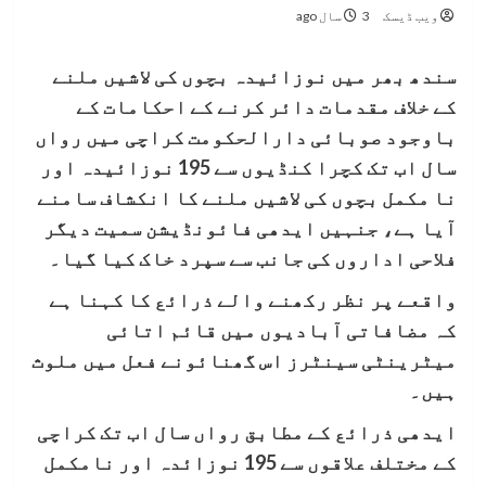
ویب ڈیسک
3 سال ago
سندھ بھر میں نوزائیدہ بچوں کی لاشیں ملنے
کے خلاف مقدمات دائر کرنے کے احکامات کے
باوجود صوبائی دارالحکومت کراچی میں رواں
سال اب تک کچرا کنڈیوں سے 195 نوزائیدہ اور
نا مکمل بچوں کی لاشیں ملنے کا انکشاف سامنے
آیا ہے، جنہیں ایدھی فائونڈیشن سمیت دیگر
فلاحی اداروں کی جانب سے سپرد خاک کیا گیا۔
واقعے پر نظر رکھنے والے ذرائع کا کہنا ہے
کہ مضافاتی آبادیوں میں قائم اتائی
میٹرینٹی سینٹرز اس گھنائونے فعل میں ملوث
ہیں۔
ایدھی ذرائع کے مطابق رواں سال اب تک کراچی
کے مختلف علاقوں سے 195 نوزائدہ اور نامکمل