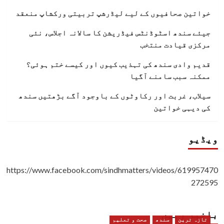
خواتین صحافیوں کے لیے لیڈرشپ تربیتی ورکشاپ منعقد
جیئے سندھ اسٹوڈنٹس فیڈریشن کا سالانہ اجلاس، نئی
مرکزی قیادت منتخب
قدیم وادی سندھ کی تہذیب کیوں اور کیسے ختم ہوئی؟
ممکنہ سبب سامنے آگیا
سیلاب، غربت اور رکاوٹوں کے باوجود آگے بڑھتیں سندھ
کی دیہی خواتین
ویڈیو
https://www.facebook.com/sindhmatters/videos/619957470
272595
باخبر رہیں
تازہ ترین
سندھ
صحت و تعلیم