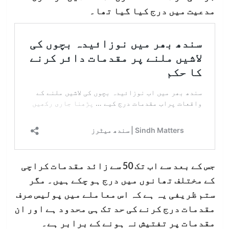
مدعیت میں درج کیا گیا تھا۔
جس کے بعد سے اب تک 50 سے زائد مقدمات کراچی
کے مختلف تھانوں میں درج ہو چکے ہیں۔ مگر
ستم ظریفی یہ ہے کہ اس معاملے میں پولیس صرف
مقدمات درج کرنے کی حد تک ہی محدود ہے اور ان
مقدمات پر تفتیش نہ ہونے کے برابر ہے۔