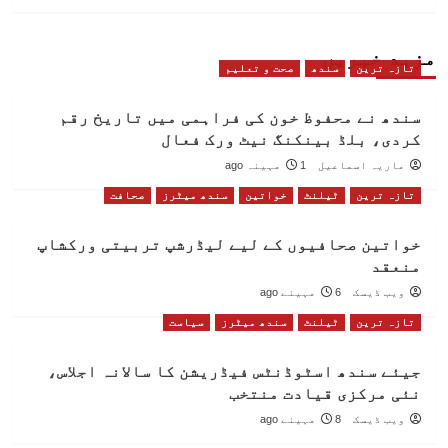
مزید خبریں
تازہ ترین
سندھ
صحت و تعلیم
سندھ نے محفوظ خون کی فراہمی میں تاریخ رقم
کردی، بلڈ بینکنگ نیٹ ورک فعال
ماریہ اسماعیل
1 مہینہ ago
تازہ ترین
ٹیلنٹ
خواتین
سندھ میٹرز
صحافت
خواتین صحافیوں کے لیے لیڈرشپ تربیتی ورکشاپ
منعقد
ویب ڈیسک
6 مہینے ago
تازہ ترین
ٹیلنٹ
سندھ میٹرز
سیاست
جیئے سندھ اسٹوڈنٹس فیڈریشن کا سالانہ اجلاس،
نئی مرکزی قیادت منتخب
ویب ڈیسک
8 مہینے ago