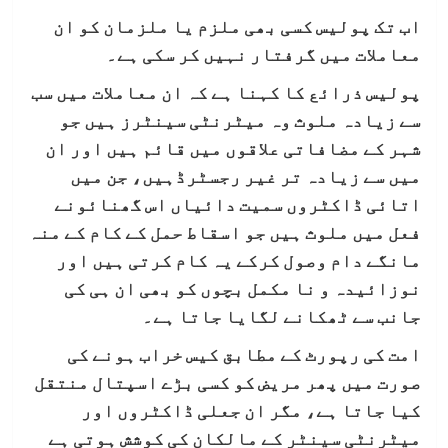
اب تک پولیس کسی بھی ملزم یا ملزمان کو ان
معاملات میں گرفتار نہیں کر سکی ہے۔
پولیس ذرائع کا کہنا ہے کہ ان معاملات میں سب
سے زیادہ ملوث وہ میٹرنٹی سینٹرز ہیں جو
شہر کے مضافاتی علاقوں میں قائم ہیں اور ان
میں سے زیادہ تر غیر رجسٹرڈہیں، جن میں
اتائی ڈاکٹروں سمیت دائیاں اس گھنائونے
فعل میں ملوث ہیں جو اسقاط حمل کے کام کے منہ
مانگے دام وصول کرکے یہ کام کرتی ہیں اور
نوزائیدہ و نا مکمل بچوں کو بھی ان ہی کی
جانب سے ٹھکانے لگایا جاتا ہے۔
امت کی رپورٹ کے مطابق کیس خراب ہونے کی
صورت میں پھر مریض کو کسی بڑے اسپتال منتقل
کیا جاتا ہے، مگر ان جعلی ڈاکٹروں اور
میٹرنٹی سینٹر کے مالکان کی کوشش ہوتی ہے