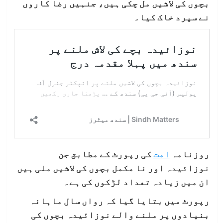
بچوں کی لاشیں مل چکی ہیں، جنہیں رضا کاروں
نے سپرد خاک کیا۔
روزنامہ
امت
کی رپورٹ کے مطابق جن
نوزائیدہ اور نا مکمل بچوں کی لاشیں ملی ہیں
ان میں زیادہ تعداد لڑکوں کی ہے۔
رپورٹ میں بتایا گیا کہ رواں سال ماہانہ
بنیادوں پر ملنے والے نوزائیدہ بچوں کی