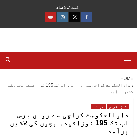
Ski
اگست 7, 2026
t
conten
فیس
ٹوئٹر
انسٹاگرام
یوٹیوب
بک
Primary
Menu
HOME
دارالحکومت کراچی سے رواں برس اب تک 195 نوزائیدہ بچوں کی
لاشیں برآمد
تازہ ترین
جرائم
دارالحکومت کراچی سے رواں برس
اب تک 195 نوزائیدہ بچوں کی لاشیں
برآمد