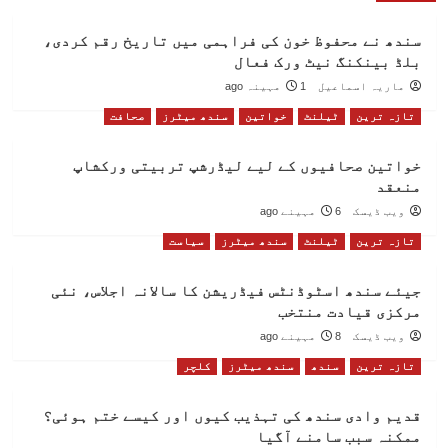
سندھ نے محفوظ خون کی فراہمی میں تاریخ رقم کردی،
بلڈ بینکنگ نیٹ ورک فعال
ماریہ اسماعیل
1 مہینہ ago
تازہ ترین
ٹیلنٹ
خواتین
سندھ میٹرز
صحافت
خواتین صحافیوں کے لیے لیڈرشپ تربیتی ورکشاپ
منعقد
ویب ڈیسک
6 مہینے ago
تازہ ترین
ٹیلنٹ
سندھ میٹرز
سیاست
جیئے سندھ اسٹوڈنٹس فیڈریشن کا سالانہ اجلاس، نئی
مرکزی قیادت منتخب
ویب ڈیسک
8 مہینے ago
تازہ ترین
سندھ
سندھ میٹرز
کلچر
قدیم وادی سندھ کی تہذیب کیوں اور کیسے ختم ہوئی؟
ممکنہ سبب سامنے آگیا