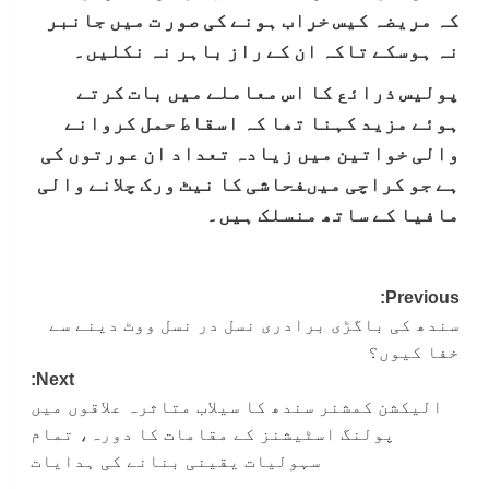
کہ مریضہ کیس خراب ہونے کی صور ت میں جانبر
نہ ہوسکے تاکہ ان کے راز باہر نہ نکلیں۔
پولیس ذرائع کا اس معاملے میں بات کرتے
ہوئے مزید کہنا تھا کہ اسقاط حمل کروانے
والی خواتین میں زیادہ تعداد ان عورتوں کی
ہے جو کراچی میںفحاشی کا نیٹ ورک چلانے والی
مافیا کے ساتھ منسلک ہیں۔
Post
Previous:
سندھ کی باگڑی برادری نسل در نسل ووٹ دینے سے
navigation
خفا کیوں؟
Next:
الیکشن کمشنر سندھ کا سیلاب متاثرہ علاقوں میں
پولنگ اسٹیشنز کے مقامات کا دورہ، تمام
سہولیات یقینی بنانے کی ہدایات