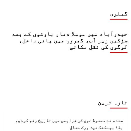
گیلری
حیدرآباد میں موسلا دھار بارشوں کے بعد
سڑکیں زیر آب، گھروں میں پانی داخل،
لوگوں کی نقل مکانی
تازہ ترین
سندھ نے محفوظ خون کی فراہمی میں تاریخ رقم کردی،
بلڈ بینکنگ نیٹ ورک فعال