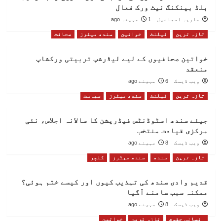
بلڈ بینکنگ نیٹ ورک فعال
ماریہ اسماعیل
1 مہینہ ago
تازہ ترین
ٹیلنٹ
خواتین
سندھ میٹرز
صحافت
خواتین صحافیوں کے لیے لیڈرشپ تربیتی ورکشاپ
منعقد
ویب ڈیسک
6 مہینے ago
تازہ ترین
ٹیلنٹ
سندھ میٹرز
سیاست
جیئے سندھ اسٹوڈنٹس فیڈریشن کا سالانہ اجلاس، نئی
مرکزی قیادت منتخب
ویب ڈیسک
8 مہینے ago
تازہ ترین
سندھ
سندھ میٹرز
کلچر
قدیم وادی سندھ کی تہذیب کیوں اور کیسے ختم ہوئی؟
ممکنہ سبب سامنے آگیا
ویب ڈیسک
8 مہینے ago
انسانی حقوق
تازہ ترین
خواتین