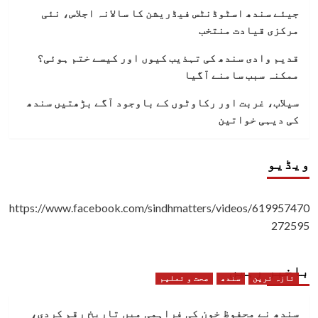
جیئے سندھ اسٹوڈنٹس فیڈریشن کا سالانہ اجلاس، نئی
مرکزی قیادت منتخب
قدیم وادی سندھ کی تہذیب کیوں اور کیسے ختم ہوئی؟
ممکنہ سبب سامنے آگیا
سیلاب، غربت اور رکاوٹوں کے باوجود آگے بڑھتیں سندھ
کی دیہی خواتین
ویڈیو
https://www.facebook.com/sindhmatters/videos/619957470
272595
باخبر رہیں
تازہ ترین
سندھ
صحت و تعلیم
سندھ نے محفوظ خون کی فراہمی میں تاریخ رقم کردی،