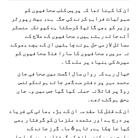
ان کا کہنا تھا کہ پریس کلب صحافیوں کو
سہولیات فراہم کرنے کی جگہ ہے، بیٹ رپورٹر
وزیر کو بھی گائیڈ کرسکتا ہے کیونکہ منسٹر
آتے جاتے رہتے ہیں، صحافیوں کے علاج کے
مسائل لازمی حل ہونے چاہئیں ان کے بچے بھوکے
نہ مریں، صحافیوں کا سارا فنڈ صحافیوں کو
میرٹ کی بنیاد پر ملے گا۔
خیال رہے کہ رواں سال اگست میں صحافی جان
محمد مہر پر دفتر سے گھر جاتے ہوئےکوئنس
روڈ پر قاتلانہ حملہ کیا گیا جس میں وہ جاں
بحق ہوگئے تھے۔
ان کے قتل کا مقدمہ ان کے بڑء بھائی کی فریاد
پر درج ہے اور متعدد ملزمان کو گرفتار بھی
کیا جا چکا ہے، تاہم 6 ماہ گرز جانے کے
باوجود مرکزی ملزم کو گرفتار نہیں کیا جا