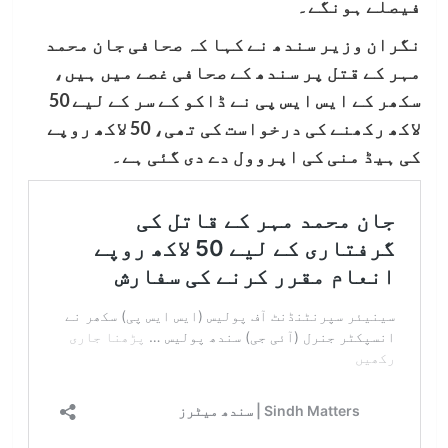
فیصلے ہونگے۔
نگران وزیر سندھ نے کہا کہ صحافی جان محمد
مہر کے قتل پر سندھ کے صحافی غصے میں ہیں،
سکھر کے ایس ایس پی نے ڈاکو کے سر کے لیے 50
لاکھ رکھنے کی درخواست کی تھی، 50 لاکھ روپے
کی ہیڈ منی کی اپروول دے دی گئی ہے۔