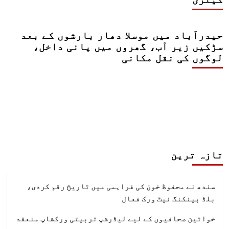
حیدرآباد میں موسلا دھار بارشوں کے بعد
سڑکیں زیر آب، گھروں میں پانی داخل،
لوگوں کی نقل مکانی
تازہ ترین
سندھ نے محفوظ خون کی فراہمی میں تاریخ رقم کردی،
بلڈ بینکنگ نیٹ ورک فعال
خواتین صحافیوں کے لیے لیڈرشپ تربیتی ورکشاپ منعقد