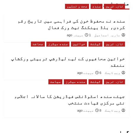
مزید خبریں
تازہ ترین
سندھ
صحت و تعلیم
سندھ نے محفوظ خون کی فراہمی میں تاریخ رقم
کردی، بلڈ بینکنگ نیٹ ورک فعال
ماریہ اسماعیل
1 مہینہ ago
تازہ ترین
ٹیلنٹ
خواتین
سندھ میٹرز
صحافت
خواتین صحافیوں کے لیے لیڈرشپ تربیتی ورکشاپ
منعقد
ویب ڈیسک
6 مہینے ago
تازہ ترین
ٹیلنٹ
سندھ میٹرز
سیاست
جیئے سندھ اسٹوڈنٹس فیڈریشن کا سالانہ اجلاس،
نئی مرکزی قیادت منتخب
ویب ڈیسک
8 مہینے ago
گیلری