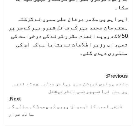
سکا۔
ایس ایس پی سکھر عرفان علی سموں نے گزشتہ
ہفتے جان محمد مہر کے قاتل شیرو مہر کے سر پر
50 لاکھ روپے انعام مقرر کرنے کی درخواست کی
تھی، اب وزیر اطلاعات نے بتایا ہے کہ اس کی
منظوری دیدی گئی۔
Post
Previous:
سندھ پولیس کرپشن میں پہلے، عدلیہ چھٹے نمبر
navigation
پر ہے، ٹرانسپیرنسی انٹرنیشنل
Next:
قاضی احمد کا نوجوان بیوی کو چھوڑ کر سالی کے
ساتھ فرار