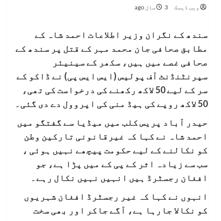
ویب ڈیسک
3 سال ago
سندھ کے نگران وزیر اطلاعات احمد شاہ کے
مطابق صحافی جان محمد مہر کے قتل پر سندھ کے
صحافی غصے میں ہیں، سکھر کے سینیئر
سپرنٹنڈنٹ آف پولیس (ایس ایس پی) نے ڈاکو کے
سر کے لیے 50 لاکھ رکھنے کی درخواست کی تھی،
50 لاکھ روپے کی ہیڈ منی کی اپروول دے دی گئی۔
حیدر آباد پریس کلب میں میڈیا سے گفتگو میں
احمد شاہ نے کہا کہ غیرقانونی تارکین وطن
کو نکالنے کے لیے حکومت پیچھے نہیں ہوئی ،
سب سے زیادہ اثر کے پی کے میں پڑا ہے، جو
افغان رجسٹرڈ ہیں انہیں نہیں نکال رہے۔
انہوں نے کہا کہ غیر رجسٹرڈ افغان شہریوں
کو نکالا جارہا ہے، آگے جاکر اور بھی سخت