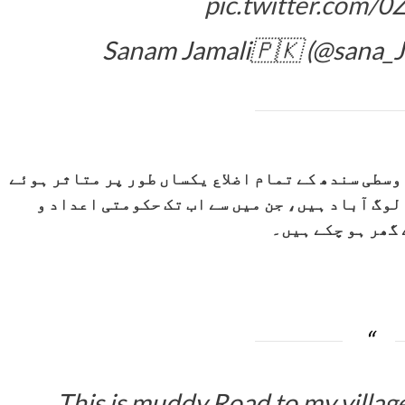
pic.twitter.com
وسطی سندھ کے تمام اضلاع یکساں طور پر متاثر ہوئے
لوگ آباد ہیں، جن میں سے اب تک حکومتی اعداد و
گھر ہو چکے ہیں۔
This is muddy Road to my vill