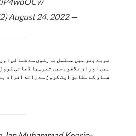
/0ZiP4woOCw
August 24, 2022
— Sanam Jamali🇵🇰 (@sana_J2)
صوبے بھر میں مسلسل بارشوں سے شمالی اور 
ہیں اور ان علاقوں میں تقریبا ڈھائی کروڑ 
شمار کے مطابق ایک کروڑ سے زائد افراد بے 
age,Jan Muhammad Keerio-