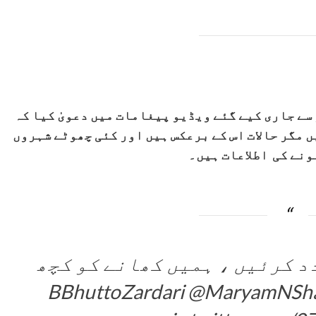
دھ نے 23 اگست کو سکھر سے جاری کیے گئے ویڈیو پیغامات میں دعویٰ کیا کہ
ں مگر حالات اس کے برعکس ہیں اور کئی چھوٹے شہروں
ونے کی اطلاعات ہیں۔
د کرئیں ، ہمیں کھانے کو کچھ
@MaryamNSha