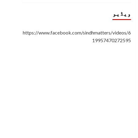
ویڈیو
https://www.facebook.com/sindhmatters/videos/6
19957470272595