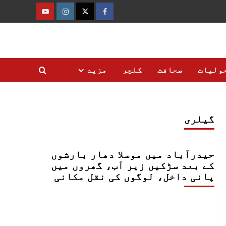
فیس
ٹوئٹر
انسٹاگرام
یوٹیوب
بک
ولیات
صحافت
کلچر
مزید
گیلری
حیدرآباد میں موسلا دھار بارشوں
کے بعد سڑکیں زیر آب، گھروں میں
پانی داخل، لوگوں کی نقل مکانی