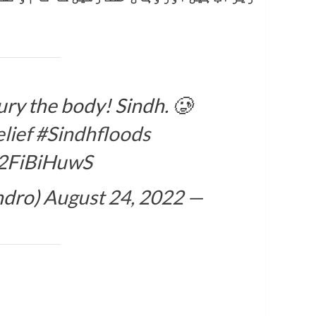
ury the body! Sindh. 🥲
lief
#Sindhfloods
u2FiBiHuwS
August 24, 2022
— Sagar Suhindero (@SagarSuhindro)