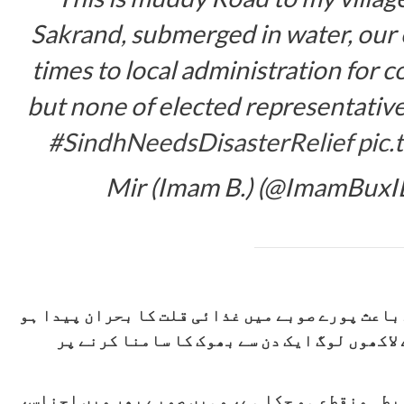
Sakrand, submerged in water, our
times to local administration for c
but none of elected representativ
#SindhNeedsDisasterRelief
pic
 باعث پورے صوبے میں غذائی قلت کا بحران پیدا ہو
لاکھوں لوگ ایک دن سے بھوک کا سامنا کرنے پر
ابطہ منقطع ہو چکا ہے، وہیں صوبے بھر میں اجناس،