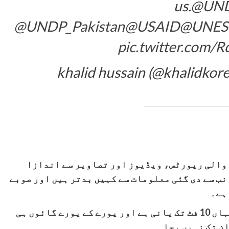
us.
@UN
@UNDP_Pakistan
@USAID
@UNES
pic.twitter.com
 والی رپورٹس، ویڈیوز اور تصاویر سے اندازا
نب سے دی گئی معلومات سے کہیں بدتر ہیں اور صوبے
ہے۔
شمالی سندھ کے سیکڑوں دیہات ایسے ہیں، جہاں 10 فٹ تک پانی ہے اور پورے کے پورے گائوں ہی
ان تک نہیں بچا۔