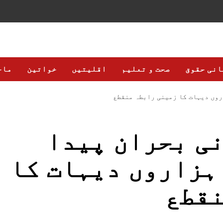
انی حقوق
صحت و تعلیم
اقلیتیں
خواتین
ماح
روں دیہات کا زمینی رابطہ منقطع
ی بحران پیدا
ہزاروں دیہات کا
نقطع