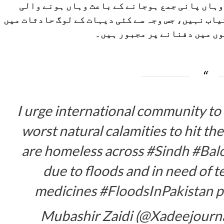
وہاں پانی جمع ہوجانے کے باعث وہاں ہونے والی
یاب نہیں، جس وجہ سے کئی دیہات کے لوگ حادثات میں
وں میں دفنانے پر مجبور ہیں۔
I urge international community to
worst natural calamities to hit th
are homeless across
#Sindh
#Bal
due to floods and in need of 
medicines
#FloodsInPakistan
p