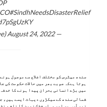
DP
CO
#SindhNeedsDisasterRelief
/Rd7pSgUzKY
August 24, 2022
— khalid hussain (@khalidkoree)
سندھ میٹرس کو مختلف اضلاع سے موصول ہونے
ہوتا ہےکہ صوبے بھر میں حالات حکومت کی جا
میں بڑے انسانی بحران پیدا ہونے کا خدشہ 
زیر آب ہیں اور وہاں خشک زمین کا نام و نش