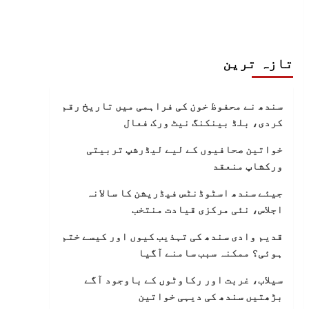
تازہ ترین
سندھ نے محفوظ خون کی فراہمی میں تاریخ رقم
کردی، بلڈ بینکنگ نیٹ ورک فعال
خواتین صحافیوں کے لیے لیڈرشپ تربیتی
ورکشاپ منعقد
جیئے سندھ اسٹوڈنٹس فیڈریشن کا سالانہ
اجلاس، نئی مرکزی قیادت منتخب
قدیم وادی سندھ کی تہذیب کیوں اور کیسے ختم
ہوئی؟ ممکنہ سبب سامنے آگیا
سیلاب، غربت اور رکاوٹوں کے باوجود آگے
بڑھتیں سندھ کی دیہی خواتین