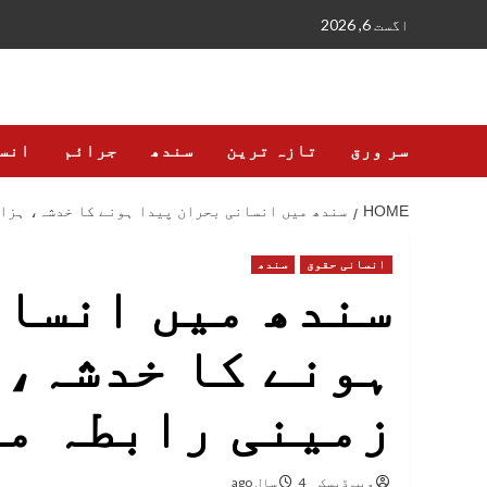
Ski
اگست 6, 2026
t
conten
سر ورق
تازہ ترین
سندھ
جرائم
انس
HOME
سندھ میں انسانی بحران پیدا ہونے کا خدشہ، ہزا
انسانی حقوق
سندھ
سندھ میں انسان
ہونے کا خدشہ، 
زمینی رابطہ م
ویب ڈیسک
4 سال ago