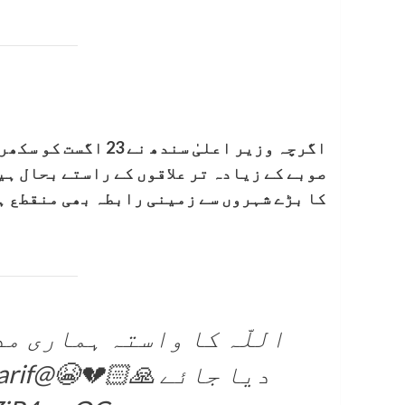
اگرچہ وزیر اعلیٰ سن
صوبے کے زیادہ تر علاقوں کے راستے بحال ہی
کا بڑے شہروں سے زمینی رابطہ بھی منقطع ہ
اللّہ کا واستہ ہماری مد
دیا جائے 🙏🏻💔😭
@BBhuttoZardari
rif