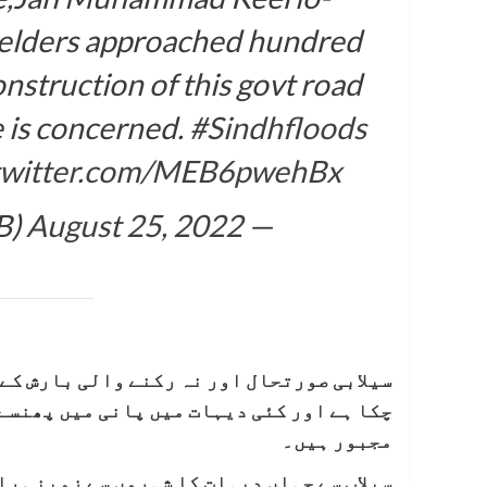
 elders approached hundred
onstruction of this govt road
e is concerned.
#Sindhfloods
.twitter.com/MEB6pwehBx
August 25, 2022
— Mir (Imam B.) (@ImamBuxIB)
سیلابی صورتحال اور نہ رکنے والی بارش کے
چکا ہے اور کئی دیہات میں پانی میں پھنسے 
مجبور ہیں۔
سیلاب سے جہاں دیہات کا شہروں سے زمینی ر