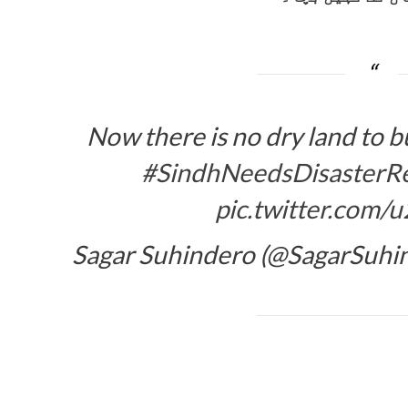
Now there is no dry land to b
#SindhNeedsDisasterRe
pic.twitter.com/