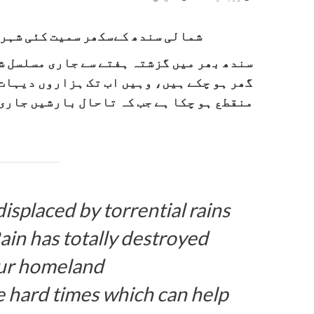
شمالی سندھ کےسکھر سمیت کئی شہرو
سندھ بھر میں گزشتہ ہفتے سے جاری مسلسل ش
گھر ہو چکے ہیں، وہیں اب تک ہزاروں دیہات 
منقطع ہو چکا ہے جب کہ تاحال بارشیں جاری
isplaced by torrential rains
Rain has totally destroyed
our homeland
se hard times which can help