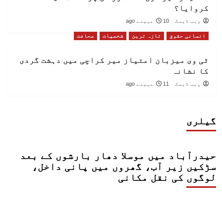
کروایا؟
ویب ڈیسک
10 مہینے ago
انسانی حقوق
تازہ ترین
شخصیات
صحافت
ٹی وی میزبان امتیاز میر کراچی میں دہشت گردی
کا نشانہ
ویب ڈیسک
11 مہینے ago
گیلری
حیدرآباد میں موسلا دھار بارشوں کے بعد
سڑکیں زیر آب، گھروں میں پانی داخل،
لوگوں کی نقل مکانی