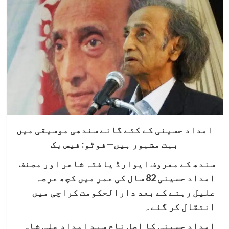
امداد حسینی کے کئے گانے سندھی موسیقی میں
بہت مشہور ہیں—فوٹو: فیس بک
سندھ کے معروف ایوارڈ یافتہ شاعر اور مصنف
امداد حسینی 82 سال کی عمر میں کچھ عرصہ
علیل رہنے کے بعد دارالحکومت کراچی میں
انتقال کر گئے۔
امداد حسینی کا اصل نام سید امداد علی شاہ