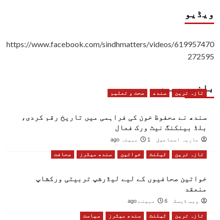
ویڈیو
https://www.facebook.com/sindhmatters/videos/619957470
272595
باخبر رہیں
تازہ ترین
سندھ
صحت و تعلیم
سندھ نے محفوظ خون کی فراہمی میں تاریخ رقم کردی،
بلڈ بینکنگ نیٹ ورک فعال
ماریہ اسماعیل
1 مہینہ ago
تازہ ترین
ٹیلنٹ
خواتین
سندھ میٹرز
صحافت
خواتین صحافیوں کے لیے لیڈرشپ تربیتی ورکشاپ
منعقد
ویب ڈیسک
6 مہینے ago
تازہ ترین
ٹیلنٹ
سندھ میٹرز
سیاست