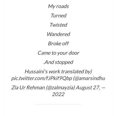
My roads
Turned
Twisted
Wandered
Broke off
Came to your door
And stopped.
(Hussaini's work translated by
pic.twitter.com/fJPkif9Qbp
)
@amarsindhu
August 27,
— Zia Ur Rehman (@zalmayzia)
2022