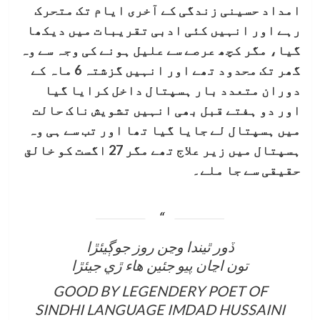
امداد حسینی زندگی کے آخری ایام تک متحرک
رہے اور انہیں کئی ادبی تقریبات میں دیکھا
گیا، مگر کچھ عرصے سے علیل ہونے کی وجہ سے وہ
گھر تک محدود تھے اور انہیں گزشتہ 6 ماہ کے
دوران متعدد بار ہسپتال داخل کرایا گیا
اور دو ہفتے قبل بھی انہیں تشویش ناک حالت
میں ہسپتال لے جایا گیا تھا اور تب سے ہی وہ
ہسپتال میں زیر علاج تھے مگر 27 اگست کو خالق
حقیقی سے جا ملے۔
ڏور ٿيندا وڃن روز جوڳيئڙا
تون اڃان پيو جئين ھاء ڙي جيئڙا
GOOD BY LEGENDERY POET OF
SINDHI LANGUAGE IMDAD HUSSAINI