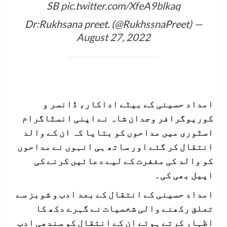
SB
pic.twitter.com/XfeA9blkaq
— Dr:Rukhsana preet. (@RukhssnaPreet)
August 27, 2022
امداد حسینی کے بیٹے اداکار، ڈانسر و
کوریوگرافر وجدان شاہ نے اپنی انسٹاگرام
اسٹوری میں مداحوں کو بتایا کہ ان کے والد
انتقال کر گئے اور ساتھ ہی انہوں نے مداحوں
کو والد کی مغفرت کے لیے دعائیں کرنے کی
اپیل بھی کی۔
امداد حسینی کے انتقال کے بعد ادب و شوبز سے
تعلق رکھنے والی شخصیات نے گہرے دکھ کا
اظہار کرتے ہوئے ان کے انتقال کو سندھی ادب