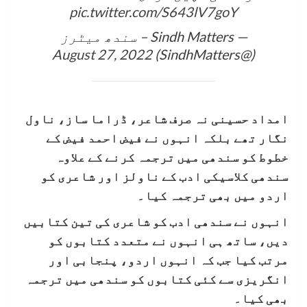
pic.twitter.com/S643lV7goY
— Sindh Matters – سندھ میٹرز
August 27, 2022
(@SindhMatters)
امداد حسینی نہ صرف شاعر، ڈراما ساز، ناول
نگار تھے بلکہ انہوں نے فیض احمد فیض کے
خطوط کو سندھی میں ترجمہ کرنے کے علاوہ
سندھی کلاسیکی ادب کے ناولز اور شاعری کو
اردو میں بھی ترجمہ کیا۔
انہوں نے سندھی ادب کو شاعری کی تین کتابیں
دیں، ساتھ ہی انہوں نے متعدد کتابوں کو
مرتب کیا جب کہ انہوں اردو، پنجابی اور
انگریزی سے کئی کتابوں کو سندھی میں ترجمہ
بھی کیا۔