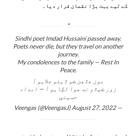
کے لیے بہت بڑا نقصان قرار دیا۔
Sindhi poet Imdad Hussaini passed away.
Poets never die, but they travel on another
journey.
My condolences to the family — Rest In
Peace.
مون جڏهن ڪو ڏيئو جلايو آ
زور ڪيڏو نه هوا لڳايو آ — امداد
حسيني
August 27, 2022
— Veengas (@VeengasJ)
امداد حسینی کے انتقال پر وزیر اعلیٰ سندھ،