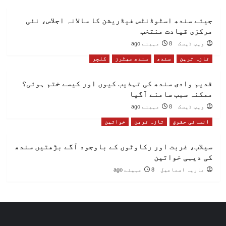
جیئے سندھ اسٹوڈنٹس فیڈریشن کا سالانہ اجلاس، نئی
مرکزی قیادت منتخب
ویب ڈیسک
8 مہینے ago
تازہ ترین
سندھ
سندھ میٹرز
کلچر
قدیم وادی سندھ کی تہذیب کیوں اور کیسے ختم ہوئی؟
ممکنہ سبب سامنے آگیا
ویب ڈیسک
8 مہینے ago
انسانی حقوق
تازہ ترین
خواتین
سیلاب، غربت اور رکاوٹوں کے باوجود آگے بڑھتیں سندھ
کی دیہی خواتین
ماریہ اسماعیل
8 مہینے ago