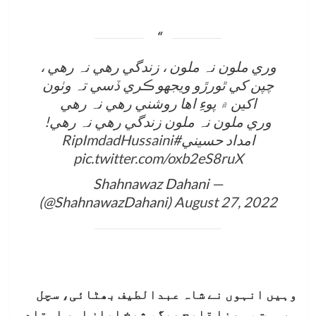
وري ملون نہ ملون ، زندگي رھي نہ رھي ،
چپن کي ٿورڙو ویجھو ڪري ڏسي تہ وٺون
اکین ۾ پوءِ اھا روشني رھي نہ رھي
وري ملون نہ ملون زندگي رھي نہ رھي!
امداد حسیني
#RipImdadHussaini
pic.twitter.com/oxb2eS8ruX
— Shahnawaz Dahani
(@ShahnawazDahani)
August 27, 2022
وہیں انہوں نے شاہ عبدالطیف بھٹائی، سچل
سرمست ، مرزا قلیچ بیگ، شیخ ایاز اور استاد