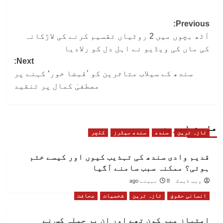
Post
Previous:
آٹھ بچوں میں 2 روٹیاں تقسیم کرنے کی لاڑکانہ
navigation
کی ماں کی ویڈیو نے اہل دل کو رلادیا
Next:
سندھ کے سیلاب متاثرین کو ’قبضا خور‘ کہنے پر
مصطفیٰ کمال پر تنقید
مزید خبریں
تازہ ترین
سندھ
سندھ میٹرز
کلچر
قدیم وادی سندھ کی تہذیب کیوں اور کیسے ختم
ہوئی؟ ممکنہ سبب سامنے آگیا
ویب ڈیسک
8 مہینے ago
انسانی حقوق
تازہ ترین
شخصیات
صحافت
امتیاز میر کون تھے اور ان پر حملہ کس نے