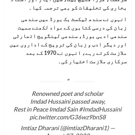
بخاری کی تخلیقات کو بھی ترجمہ کیا۔
انہوں نے سندھ ٹیکسٹ بک بورڈ میں سندھی
زبان کی درسی کتابوں کے مواد لکھنے سمیت
سندھی ادبی بورڈ، سندھی لینگویج اتھارٹی
اور دیگر ادب و زبان کی ترویج کے اداروں میں
ملازمت کرتے رہے، انہوں نے 1970 کے بعد
سرکاری ملازمت اختیار کی۔
Renowned poet and scholar
Imdad Hussaini passed away,
Rest in Peace Imdad Sain
#ImdadHussaini
pic.twitter.com/G36wz9bnS8
— Imtiaz Dharani (@imtiazDharani1)