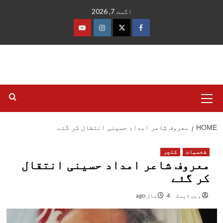
Ski
اگست 7, 2026
t
conten
فیس
ٹوئٹر
انسٹاگرام
یوٹیوب
بک
Primary
Menu
HOME
معروف شاعر امداد حسینی انتقال کر گئے
شخصیات
کلچر
معروف شاعر امداد حسینی انتقال
کر گئے
ویب ڈیسک
4 سال ago