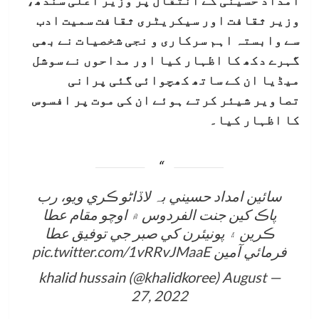
وزیر ثقافت اور سیکریٹری ثقافت سمیت ادب
سے وابستہ اہم سرکاری و نجی شخصیات نے بھی
گہرے دکھ کا اظہار کیا اور مداحوں نے سوشل
میڈیا ان کے ساتھ کھچوائی گئی پرانی
تصاویر شیئر کرتے ہوئے ان کی موت پر افسوس
کا اظہار کیا۔
سائين امداد حسیني بہ لاڏاڻو ڪري ويو، رب
پاڪ کين جنت الفردوس ۾ اوچو مقام عطا
ڪرين ۽ پونيئرن کي صبر جي توفيق عطا
فرمائي آمين
pic.twitter.com/1vRRvJMaaE
August
— khalid hussain (@khalidkoree)
27, 2022