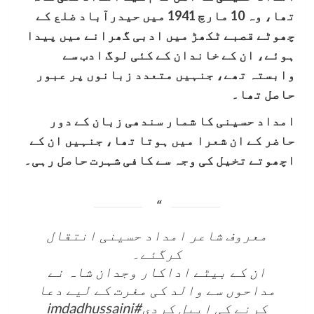
تھا، وہ 10 مارچ 1941 میں حیدرآباد ضلع کے
چھوٹے قصبے ٹکھڑ میں ادبی گھرانے میں پیدا
ہوئے، ان کے خاندان کے کئی لوگ ادب سے
وابستہ تھے، جنہیں متعدد زبانوں پر عبور
حاصل تھا۔
امداد حسینی کا شمار سندھی زبان کے دور
حاضر کے ان شعرا میں ہوتا تھا، جنہیں ان کے
اچھوتے تخیل کی وجہ سے کافی شہرت حاصل رہی۔
معروف شاعر امداد حسینی انتقال
کرگئے۔
ان کے بیٹے اداکار وجدان شاہ نے
مداحوں سے والد کی مغرت کے لیے دعا
کرنے کی اپیل کردی
#imdadhussaini