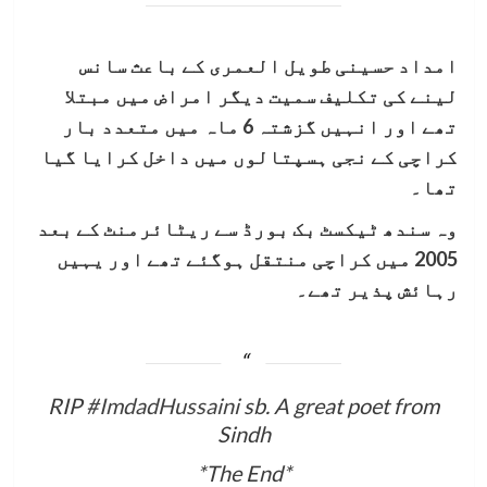
امداد حسینی طویل العمری کے باعث سانس
لینے کی تکلیف سمیت دیگر امراض میں مبتلا
تھے اور انہیں گزشتہ 6 ماہ میں متعدد بار
کراچی کے نجی ہسپتالوں میں داخل کرایا گیا
تھا۔
وہ سندھ ٹیکسٹ بک بورڈ سے ریٹائرمنٹ کے بعد
2005 میں کراچی منتقل ہوگئے تھے اور یہیں
رہائش پذیر تھے۔
RIP
#ImdadHussaini
sb. A great poet from
Sindh
*The End*