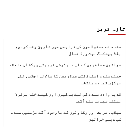
تازہ ترین
سندھ نے محفوظ خون کی فراہمی میں تاریخ رقم کردی،
بلڈ بینکنگ نیٹ ورک فعال
خواتین صحافیوں کے لیے لیڈرشپ تربیتی ورکشاپ منعقد
جیئے سندھ اسٹوڈنٹس فیڈریشن کا سالانہ اجلاس، نئی
مرکزی قیادت منتخب
قدیم وادی سندھ کی تہذیب کیوں اور کیسے ختم ہوئی؟
ممکنہ سبب سامنے آگیا
سیلاب، غربت اور رکاوٹوں کے باوجود آگے بڑھتیں سندھ
کی دیہی خواتین