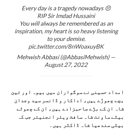
Every day is a tragedy nowadays 😣
RIP Sir Imdad Hussaini
You will always be remembered as an
inspiration, my heart is so heavy listening
to your demise.
pic.twitter.com/8nWoaxuyBK
— Mehwish Abbasi (@AbbasiMehwish)
August 27, 2022
امداد حسینی نے سوگواران میں بیوہ اور تین
بچے چھوڑے ہیں، اداکار و ڈانسر سید وجدان
شاہ ان کے بڑے صاحبزادے ہیں، ان کے چھوٹے
بیٹے ساونت شاہ سافٹ ویئر انجنیئر جب کہ
بیٹی سندھیا شاہ ڈاکٹر ہیں۔