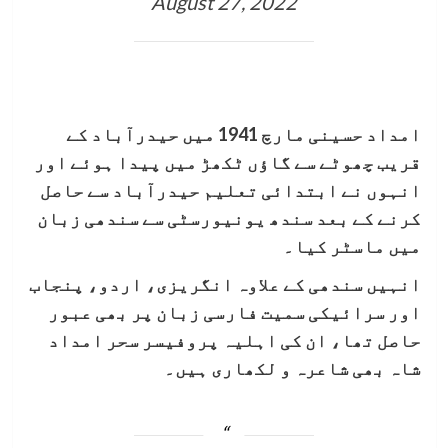
August 27, 2022
امداد حسینی مارچ 1941 میں حیدرآباد کے
قریب چھوٹے سے گاؤں ٹکھڑ میں پیدا ہوئے اور
انہوں نے ابتدائی تعلیم حیدرآباد سے حاصل
کرنے کے بعد سندھ یونیورسٹی سے سندھی زبان
میں ماسٹر کیا۔
انہیں سندھی کے علاوہ انگریزی، اردو، پنجاب
اور سرائیکی سمیت فارسی زبان پر بھی عبور
حاصل تھا، ان کی اہلیہ پروفیسر سحر امداد
شاہ بھی شاعرہ و لکھاری ہیں۔