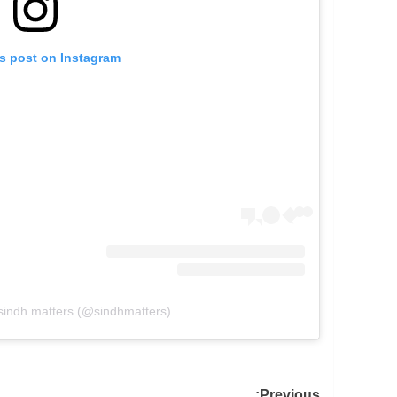
is post on Instagram
 sindh matters (@sindhmatters)
Previous: