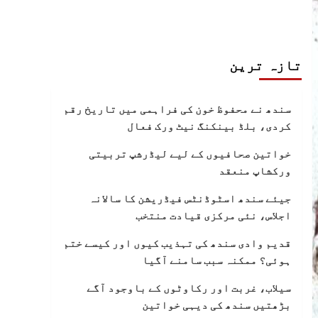
تازہ ترین
سندھ نے محفوظ خون کی فراہمی میں تاریخ رقم
کردی، بلڈ بینکنگ نیٹ ورک فعال
خواتین صحافیوں کے لیے لیڈرشپ تربیتی
ورکشاپ منعقد
جیئے سندھ اسٹوڈنٹس فیڈریشن کا سالانہ
اجلاس، نئی مرکزی قیادت منتخب
قدیم وادی سندھ کی تہذیب کیوں اور کیسے ختم
ہوئی؟ ممکنہ سبب سامنے آگیا
سیلاب، غربت اور رکاوٹوں کے باوجود آگے
بڑھتیں سندھ کی دیہی خواتین