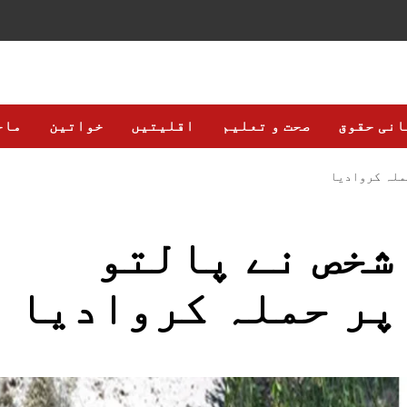
انی حقوق
صحت و تعلیم
اقلیتیں
خواتین
ماح
ملہ کروادیا
شخص نے پالتو
پر حملہ کروادیا