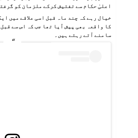
اعلیٰ حکام سے تفتیش کرکے ملزمان کو گرفت
خیال رہے کہ چند ماہ قبل اسی علاقے میں ای
کا واقعہ بھی پیش آیا تھا جب کہ اس سے قبل
سامنے آتے رہتے ہیں۔