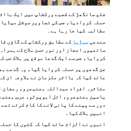
ضلع سانگھڑ کے قصبے ورکشاپ میں ایک بااثر
حملہ کروادیا، جس کی تصاویر سوشل میڈیا پ
مطالبہ کیا جا رہا ہے۔
سندھی
میڈیا
کے مطابق ورکشاپ کے گاؤں قا
ساتھیوں اعجاز اور نور حسن ملاح کے ہمراہ
کروایا، جس سے ایک گدھا موقع پر ہلاک جب ک
جن گدھوں پر حملہ کروایا گیا، وہ گدھے بھ
عائد کیا کہ بااثر ملزمان نے بلاوجہ ان کے
متاثرہ افراد عبداللہ بھنبھرو، رمضان ا
یاسین بھنبھرو، اتل ابوپوٹو، عرس بھنبھر
دور سے پینے کا پانی لانے کا کام کرتے تھے
انہیں ہلاک کیا۔
انہوں نے الزام عائد کیا کہ کتوں کا حملہ