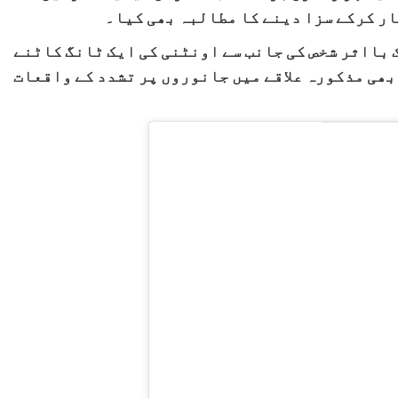
ار کرکے سزا دینے کا مطالبہ بھی کیا۔
ک بااثر شخص کی جانب سے اونٹنی کی ایک ٹانگ کاٹنے
 بھی مذکورہ علاقے میں جانوروں پر تشدد کے واقعات