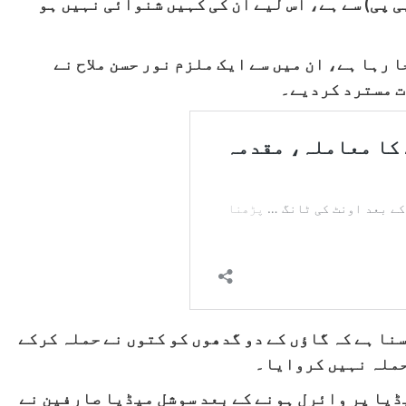
پی) سے ہے، اس لیے ان کی کہیں شنوائی نہیں ہو
 رہا ہے، ان میں سے ایک ملزم نور حسن ملاح نے
ت مسترد کردیے۔
سنا ہے کہ گاؤں کے دو گدھوں کو کتوں نے حملہ کرکے
حملہ نہیں کروایا۔
ڈیا پر وائرل ہونے کے بعد سوشل میڈیا صارفین نے