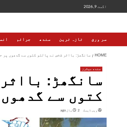
Ski
اگست 9, 2026
t
conten
سر ورق
تازہ ترین
سندھ
جرائم
انس
HOME
سانگھڑ: بااثر شخص نے پالتو کتوں سے گدھوں پر ح
سندھ میٹرز
سانگھڑ: بااثر 
کتوں سے گدھوں 
ویب ڈیسک
2 سال ago