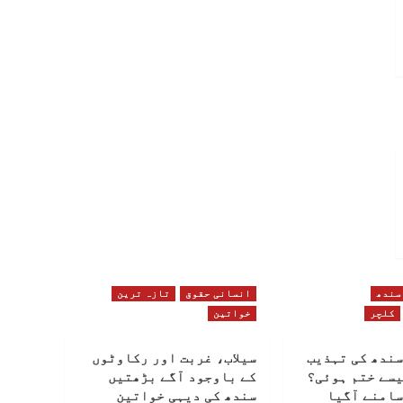
سندھ
انسانی حقوق
تازہ ترین
کلچر
خواتین
سندھ کی تہذیب
سیلاب، غربت اور رکاوٹوں
یسے ختم ہوئی؟
کے باوجود آگے بڑھتیں
سامنے آگیا
سندھ کی دیہی خواتین