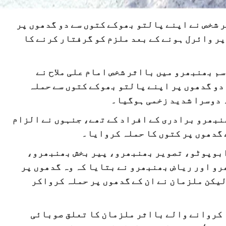
 شخص نے اپنے پالتو بھوکے کتوں سے دو گدھوں پر
ر وائرل ہونے کے بعد ملزم کو گرفتار کرنے کا
سم بھنبھرو میں بااثر شخص امام علی ملاح نے
 دو گدھوں پر اپنے پالتو بھوکے کتوں سے حملہ
ہ دوسرا شدید زخمی ہوگیا۔
نبھرو برادری کے افراد کے تھے، جنہوں نے الزام
 گدھوں پر کتوں کا حملہ کروایا۔
بوپوٹو، تصویر بھنبھرو، پیر بخش بھنبھرو،
و اور ریاض بھنبھرو نے بتایا کہ وہ گدھوں پر
 لیکن ملزمان نے ان کے گدھوں پر حملہ کرواکر
 کروانے والے بااثر ملزمان کا تعلق صوبائی