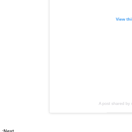
View th
A post shared by
Next: