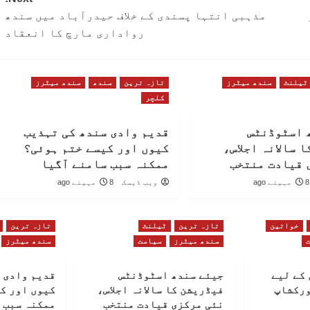
مذہبی انتہا پسندی کے خلاف حیدرآباد میں سندھ
رواداری مارچ کا انعقاد
ٹیلنٹ
سندھ میٹرز
تازہ ترین
سندھ
سندھ میٹرز
کلچر
 اسٹوڈنٹس
قدیم وادی سندھ کی تہذیب
 سالانہ اجلاس،
کیوں اور کیسے ختم ہوئی؟
 قیادت منتخب
ممکنہ سبب سامنے آگیا
8 مہینے ago
ویب ڈیسک
8 مہینے ago
خواتین
تازہ ترین
ٹیلنٹ
تازہ ترین
سندھ میٹرز
سیاست
سندھ میٹرز
کے لیے
جیئے سندھ اسٹوڈنٹس
قدیم وادی 
ورکشاپ
فیڈریشن کا سالانہ اجلاس،
کیوں اور ک
نئی مرکزی قیادت منتخب
ممکنہ سبب 