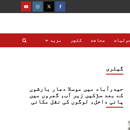
فیس
ٹوئٹر
انسٹاگرام
یوٹیوب
بک
ولیات
صحافت
کلچر
مزید
گیلری
حیدرآباد میں موسلا دھار بارشوں
کے بعد سڑکیں زیر آب، گھروں میں
پانی داخل، لوگوں کی نقل مکانی