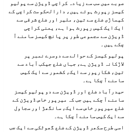
صوبے میں سب سے زیادہ کراچی ڈویژن سے پولیو
کیسز رپورٹ ہوئے ہیں، دارالحکومت کراچی کے
کیماڑی ضلع سے تین، ملیر اور ضلع شرقی سے
ایک ایک کیس رپورٹ ہوا ہے، یعنی کراچی
ڈویژن سے مجموعی طور پر پانچ کیسز سامنے آ
چکے ہیں۔
پولیو کیسز کے حوالے سے دوسرے نمبر پر
لاڑکانہ ڈویژن ہے، جہاں ضلع جیکب آباد سے
تین، شکارپور سے ایک، کشمور سے ایک کیس
سامنے آ چکا ہے۔
حیدرآباد ضلع اور ڈویژن سے دو پولیو کیسز
سامنے آ چکے ہیں جب کہ میرپور خاص ڈویژن کے
ضلع میرپور خاص سے ایک، سانگھڑ اور سجاول
سے ایک کیس سامنے آ چکا ہے۔
اسی طرح سکھر ڈویژن کے ضلع گھوٹکی سے ایک جب