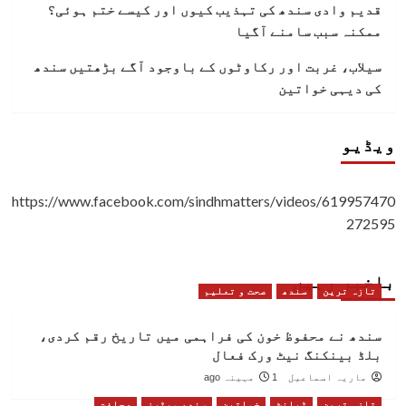
قدیم وادی سندھ کی تہذیب کیوں اور کیسے ختم ہوئی؟
ممکنہ سبب سامنے آگیا
سیلاب، غربت اور رکاوٹوں کے باوجود آگے بڑھتیں سندھ
کی دیہی خواتین
ویڈیو
https://www.facebook.com/sindhmatters/videos/619957470
272595
باخبر رہیں
تازہ ترین
سندھ
صحت و تعلیم
سندھ نے محفوظ خون کی فراہمی میں تاریخ رقم کردی،
بلڈ بینکنگ نیٹ ورک فعال
ماریہ اسماعیل
1 مہینہ ago
تازہ ترین
ٹیلنٹ
خواتین
سندھ میٹرز
صحافت