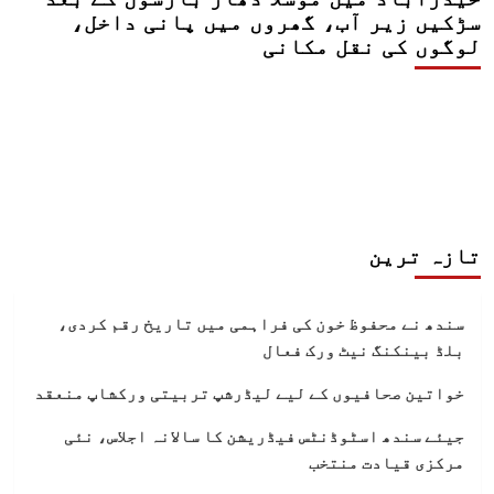
سڑکیں زیر آب، گھروں میں پانی داخل،
لوگوں کی نقل مکانی
تازہ ترین
سندھ نے محفوظ خون کی فراہمی میں تاریخ رقم کردی،
بلڈ بینکنگ نیٹ ورک فعال
خواتین صحافیوں کے لیے لیڈرشپ تربیتی ورکشاپ منعقد
جیئے سندھ اسٹوڈنٹس فیڈریشن کا سالانہ اجلاس، نئی
مرکزی قیادت منتخب