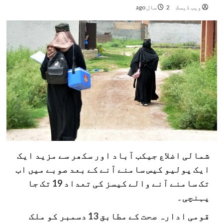
ویب ڈیسک
2 سال ago
شمالی اضلاع جیکب آباد اور سکھر سے مزید ایک
ایک پولیو کیس سامنے آنے کے بعد صوبے میں اب
تک سامنے آنے والے کیسز کی تعداد 19 تک جا
پہنچی۔
قومی ادارہ صحت کے مطابق 13 دسمبر کو ملک