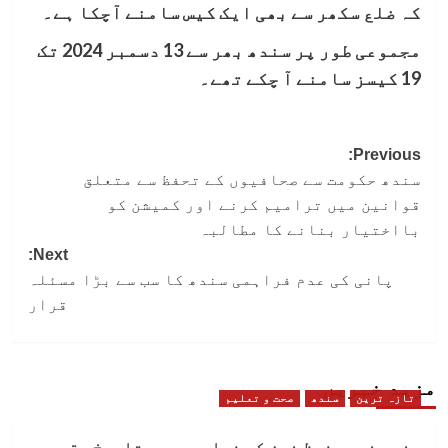
کہ ضلع سکھر سے بھی ایک کیس سامنے آچکا ہے۔
مجموعی طور پر سندھ بھر سے 13 دسمبر 2024 تک
19 کیسز سامنے آ چکے تھے۔
Post
Previous:
سندھ حکومت سے صحافیوں کے تحفظ سے متعلق
navigation
قوانین میں ترامیم کرنے اور کمیشن کو
بااختیار بنانے کا مطالبہ
Next:
پانی کی عدم فراہمی سندھ کا سب سے بڑا مسئلہ
قرار
مزید خبریں
تازہ ترین
سندھ
صحت و تعلیم
سندھ نے محفوظ خون کی فراہمی میں تاریخ رقم