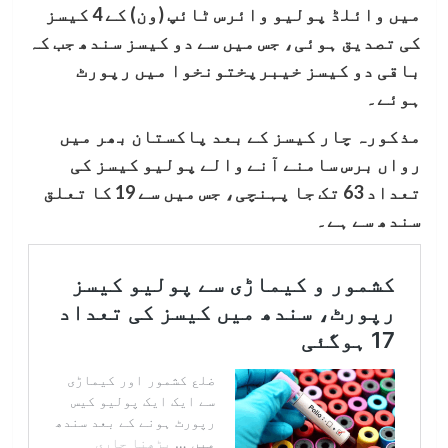
میں وائلڈ پولیو وائرس ٹائپ (ون) کے 4 کیسز
کی تصدیق ہوئی، جس میں سے دو کیسز سندھ جب کہ
باقی دو کیسز خیبرپختونخوا میں رپورٹ
ہوئے۔
مذکورہ چار کیسز کے بعد پاکستان بھر میں
رواں برس سامنے آنے والے پولیو کیسز کی
تعداد 63 تک جا پہنچی، جس میں سے 19 کا تعلق
سندھ سے ہے۔