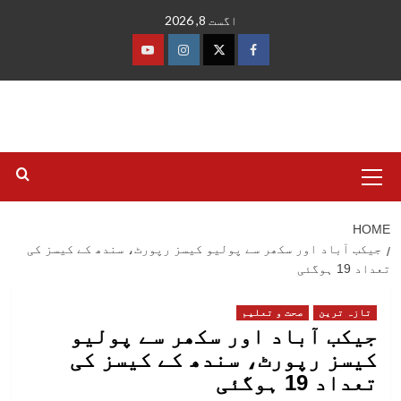
Ski
اگست 8, 2026
t
conten
فیس
ٹوئٹر
انسٹاگرام
یوٹیوب
بک
Primary
Menu
HOME
جیکب آباد اور سکھر سے پولیو کیسز رپورٹ، سندھ کے کیسز کی
تعداد 19 ہوگئی
تازہ ترین
صحت و تعلیم
جیکب آباد اور سکھر سے پولیو
کیسز رپورٹ، سندھ کے کیسز کی
تعداد 19 ہوگئی