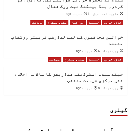
کردی، بلڈ بینکنگ نیٹ ورک فعال
ماریہ اسماعیل
1 مہینہ ago
تازہ ترین
ٹیلنٹ
خواتین
سندھ میٹرز
صحافت
خواتین صحافیوں کے لیے لیڈرشپ تربیتی ورکشاپ
منعقد
ویب ڈیسک
6 مہینے ago
تازہ ترین
ٹیلنٹ
سندھ میٹرز
سیاست
جیئے سندھ اسٹوڈنٹس فیڈریشن کا سالانہ اجلاس،
نئی مرکزی قیادت منتخب
ویب ڈیسک
8 مہینے ago
گیلری
حیدرآباد میں موسلا دھار بارشوں کے بعد