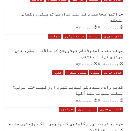
خواتین صحافیوں کے لیے لیڈرشپ تربیتی ورکشاپ
منعقد
ویب ڈیسک
6 مہینے ago
تازہ ترین
ٹیلنٹ
سندھ میٹرز
سیاست
جیئے سندھ اسٹوڈنٹس فیڈریشن کا سالانہ اجلاس، نئی
مرکزی قیادت منتخب
ویب ڈیسک
8 مہینے ago
تازہ ترین
سندھ
سندھ میٹرز
کلچر
قدیم وادی سندھ کی تہذیب کیوں اور کیسے ختم ہوئی؟
ممکنہ سبب سامنے آگیا
ویب ڈیسک
8 مہینے ago
انسانی حقوق
تازہ ترین
خواتین
سیلاب، غربت اور رکاوٹوں کے باوجود آگے بڑھتیں سندھ
کی دیہی خواتین