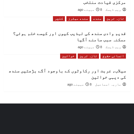
مرکزی قیادت منتخب
ویب ڈیسک
8 مہینے ago
تازہ ترین
سندھ
سندھ میٹرز
کلچر
قدیم وادی سندھ کی تہذیب کیوں اور کیسے ختم ہوئی؟
ممکنہ سبب سامنے آگیا
ویب ڈیسک
8 مہینے ago
انسانی حقوق
تازہ ترین
خواتین
سیلاب، غربت اور رکاوٹوں کے باوجود آگے بڑھتیں سندھ
کی دیہی خواتین
ماریہ اسماعیل
8 مہینے ago