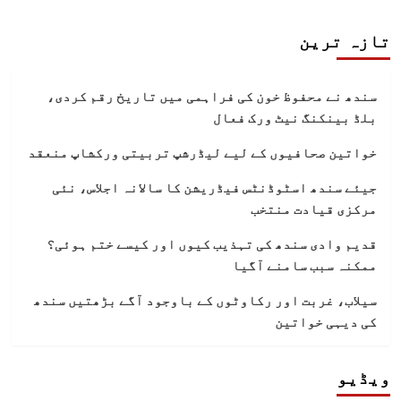
تازہ ترین
سندھ نے محفوظ خون کی فراہمی میں تاریخ رقم کردی،
بلڈ بینکنگ نیٹ ورک فعال
خواتین صحافیوں کے لیے لیڈرشپ تربیتی ورکشاپ منعقد
جیئے سندھ اسٹوڈنٹس فیڈریشن کا سالانہ اجلاس، نئی
مرکزی قیادت منتخب
قدیم وادی سندھ کی تہذیب کیوں اور کیسے ختم ہوئی؟
ممکنہ سبب سامنے آگیا
سیلاب، غربت اور رکاوٹوں کے باوجود آگے بڑھتیں سندھ
کی دیہی خواتین
ویڈیو