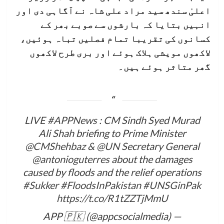
اعلیٰ سندھ سید مراد علی شاہ نے آگاہی دی اور
انہیں بتایا کہ بارشوں سے صوبے بھر کے
کسانوں کی تقریبا تمام فصلیں تباہ ہوئیں،
لاکھوں مویشی ہلاک ہوئے اور بری طرح لاکھوں
گھر متاثر ہوئے ہیں۔
LIVE
#APPNews
: CM Sindh Syed Murad
Ali Shah briefing to Prime Minister
@CMShehbaz
&
@UN
Secretary General
@antonioguterres
about the damages
caused by floods and the relief operations
#Sukker
#FloodsInPakistan
#UNSGinPak
https://t.co/R1tZZTjMmU
— APP 🇵🇰 (@appcsocialmedia)