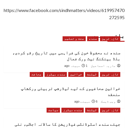
https://www.facebook.com/sindhmatters/videos/619957470
272595
باخبر رہیں
تازہ ترین
سندھ
صحت و تعلیم
سندھ نے محفوظ خون کی فراہمی میں تاریخ رقم کردی،
بلڈ بینکنگ نیٹ ورک فعال
ماریہ اسماعیل
1 مہینہ ago
تازہ ترین
ٹیلنٹ
خواتین
سندھ میٹرز
صحافت
خواتین صحافیوں کے لیے لیڈرشپ تربیتی ورکشاپ
منعقد
ویب ڈیسک
6 مہینے ago
تازہ ترین
ٹیلنٹ
سندھ میٹرز
سیاست
جیئے سندھ اسٹوڈنٹس فیڈریشن کا سالانہ اجلاس، نئی