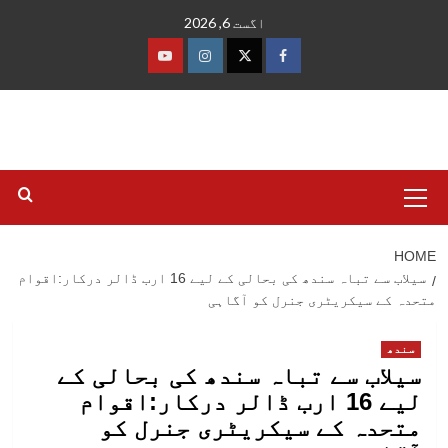
Ski
اگست 6, 2026
t
conten
فیس
ٹوئٹر
انسٹاگرام
یوٹیوب
بک
Primary
Menu
HOME
سیلاب سے تباہ سندھ کی بحالی کے لیے 16 ارب ڈالر درکار:اقوام
متحدہ کے سیکریٹری جنرل کو آگاہی
سندھ
سیلاب سے تباہ سندھ کی بحالی کے
لیے 16 ارب ڈالر درکار:اقوام
متحدہ کے سیکریٹری جنرل کو