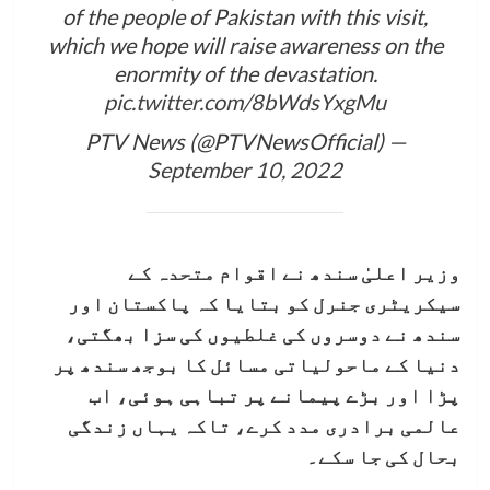
of the people of Pakistan with this visit,
which we hope will raise awareness on the
enormity of the devastation.
pic.twitter.com/8bWdsYxgMu
— PTV News (@PTVNewsOfficial)
September 10, 2022
وزیر اعلیٰ سندھ نے اقوام متحدہ کے
سیکریٹری جنرل کو بتایا کہ پاکستان اور
سندھ نے دوسروں کی غلطیوں کی سزا بھگتی،
دنیا کے ماحولیاتی مسائل کا بوجھ سندھ پر
پڑا اور بڑے پیمانے پر تباہی ہوئی، اب
عالمی برادری مدد کرے، تاکہ یہاں زندگی
بحال کی جا سکے۔