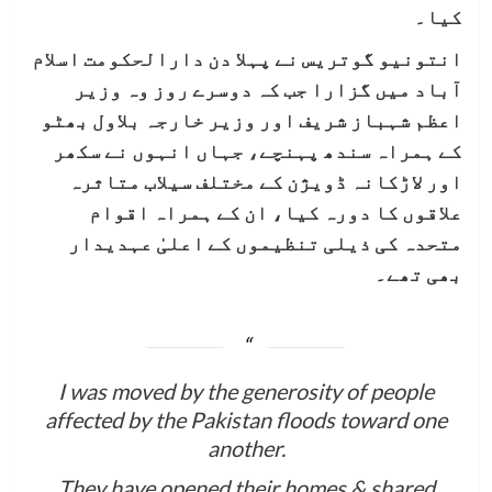
کیا۔
انتونیو گوتریس نے پہلا دن دارالحکومت اسلام
آباد میں گزارا جب کہ دوسرے روز وہ وزیر
اعظم شہباز شریف اور وزیر خارجہ بلاول بھٹو
کے ہمراہ سندھ پہنچے، جہاں انہوں نے سکھر
اور لاڑکانہ ڈویژن کے مختلف سیلاب متاثرہ
علاقوں کا دورہ کیا، ان کے ہمراہ اقوام
متحدہ کی ذیلی تنظیموں کے اعلیٰ عہدیدار
بھی تھے۔
I was moved by the generosity of people
affected by the Pakistan floods toward one
another.
They have opened their homes & shared