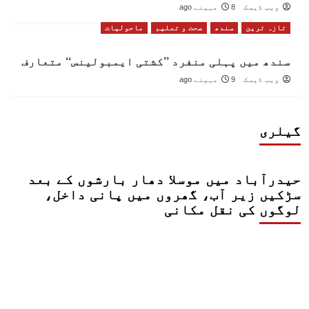
ویب ڈیسک
8 مہینے ago
تازہ ترین
سندھ
صحت و تعلیم
ماحولیات
سندھ میں پہلی منفرد ’’کشتی ایمبولینس‘‘ متعارف
ویب ڈیسک
9 مہینے ago
گیلری
حیدرآباد میں موسلا دھار بارشوں کے بعد
سڑکیں زیر آب، گھروں میں پانی داخل،
لوگوں کی نقل مکانی