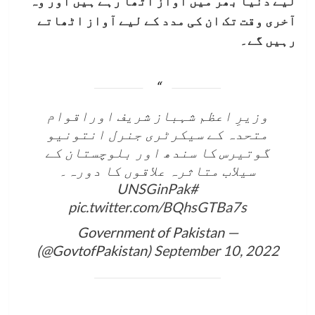
لیے دنیا بھر میں آواز اٹھا رہے ہیں اور وہ
آخری وقت تک ان کی مدد کے لیے آواز اٹھاتے
رہیں گے۔
وزیرِ اعظم شہباز شریف اوراقوام
متحدہ کے سیکرٹری جنرل انتونیو
گوتیرس کا سندھ اور بلوچستان کے
سیلاب متاثرہ علاقوں کا دورہ۔
#UNSGinPak
pic.twitter.com/BQhsGTBa7s
— Government of Pakistan
(@GovtofPakistan)
September 10, 2022