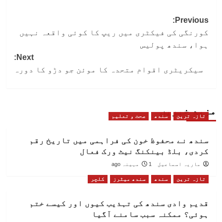
Post
Previous:
کورنگی کی فیکٹری میں ریپ کا کوئی واقعہ نہیں
navigation
ہوا، سندھ پولیس
Next:
سیکریٹری اقوام متحدہ کا موئن جو دڑو کا دورہ
مزید خبریں
تازہ ترین
سندھ
صحت و تعلیم
سندھ نے محفوظ خون کی فراہمی میں تاریخ رقم
کردی، بلڈ بینکنگ نیٹ ورک فعال
ماریہ اسماعیل
1 مہینہ ago
تازہ ترین
سندھ
سندھ میٹرز
کلچر
قدیم وادی سندھ کی تہذیب کیوں اور کیسے ختم
ہوئی؟ ممکنہ سبب سامنے آگیا