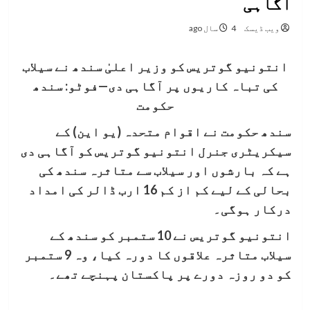
آگاہی
ویب ڈیسک
4 سال ago
انتونیو گوتریس کو وزیر اعلیٰ سندھ نے سیلاب
کی تباہ کاریوں پر آگاہی دی—فوٹو: سندھ
حکومت
سندھ حکومت نے اقوام متحدہ (یو این) کے
سیکریٹری جنرل انتونیو گوتریس کو آگاہی دی
ہے کہ بارشوں اور سیلاب سے متاثرہ سندھ کی
بحالی کے لیے کم از کم 16 ارب ڈالر کی امداد
درکار ہوگی۔
انتونیو گوتریس نے 10 ستمبر کو سندھ کے
سیلاب متاثرہ علاقوں کا دورہ کیا، وہ 9 ستمبر
کو دو روزہ دورے پر پاکستان پہنچے تھے۔