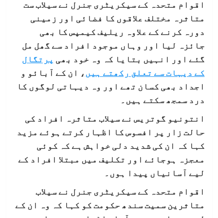
اقوام متحدہ کے سیکریٹری جنرل نے سیلاب ست
متاثرہ مختلف علاقوں کا فضائی اور زمینی
دورہ کرنے کے علاوہ ریلیف کیمپس کا بھی
جائزہ لیا اور وہاں موجود افراد سے گھل مل
گئے اور انہیں بتایا کہ وہ خود بھی
پرتگال
کے دیہات سے تعلق رکھتے ہیں
، ان کے آبائو و
اجداد بھی کسان تھے اور وہ دیہاتی لوگوں کا
درد سمجھ سکتے ہیں۔
انتونیو گوتریس نے سیلاب متاثرہ افراد کی
حالت زار پر افسوس کا اظہار کرتے ہوئے مزید
کہا کہ ان کی شدید دلی خواہش ہے کہ کوئی
معجزہ ہوجائے اور تکلیف میں مبتلا افراد کے
لیے آسانیاں پیدا ہوں۔
اقوام متحدہ کے سیکریٹری جنرل نے سیلاب
متاثرین سمیت سندھ حکومت کو کہا کہ وہ ان کے