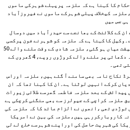
ح
کام کا کہنا ہے کہ ملزمہ پرپہلے شوہرکی ماموں
ملزمہ کیخلاف پہلی شوہرکے ماموں نے فیروزآباد
ہی جس میں
ان کے کلائنٹ کے بھانجے سے حیدرآباد میں دوسال
ے۔وکیل کاکہنا ہے کہ ملزمہ کو شوہرنے فون پرکسی
یقت عیاں ہو گئی، ملزمہ شادی
کے وقت ملنے والے 50
اورمنہ دکھائی پر ملنے والے کروڑوں روپے، 4 گھروں کے
ئی تھی۔
کہنا ہے کہ ملزمہ فاطمہ کی2 رجسٹرڈ نکاح نامہ بھی سامنے آ گئے ہیں، ملزمہ اوراس
یاں کرکے انہیں لوٹنا ہے۔ان کا کہنا تھا کہ ان
ی پیدائش کے بعد ملزمہ فاطمہ گھرسے طلائی زیورات
بق ملزمہ کراچی
کے جیولرز سے بھی منگنی کرچکی ہے
توڑدی تھی ،انھوں نے الزام عائد کا کہ ملزمہ کی
نہ کاروبارکررہی ہیں،ملزمہ کی بہن نے امریکا
یکا کی شہریت حاصل کی اوراپنے شوہرسے خلع لے لی