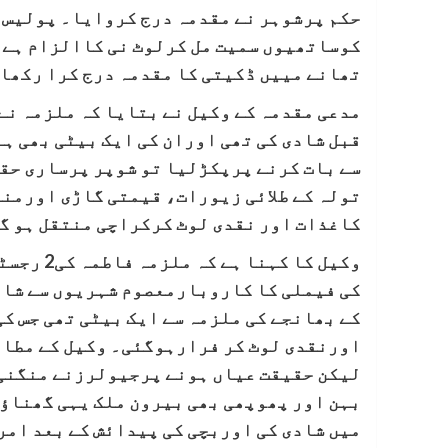
حکم پرشوہر نے مقدمہ درج کروایا۔ پولیس 
کوساتھیوں سمیت مل کرلوٹ نی کاالزام ہے،
تھانے مییں ڈکیتی ک
ا مقدمہ درج کرا رکھا 
مدعی مقدمہ کے وکیل نے بتایا کہ ملزمہ نے 
قبل شادی
کی تھی اوران کی ایک بیٹی بھی ہ
سے بات کرنے پرپکڑلیا تو شوپر پرساری حق
تولہ کے طلائی زیورات، قیمتی گاڑی
کاغذات اور نقدی لوٹ کرکراچی منتقل ہو گ
وکیل کا 
کی فیملی کا کاروبارمعصوم شہریوں سے شاد
کے بھانجے کی ملزمہ سے ایک بیٹی تھی جس ک
اورنقدی لوٹ کر فرارہوگئی۔ وکیل کے مطا
لیکن حقیقت عیاں ہونے پرجیولرزنے منگنی 
بہن اور پھوپھی بھی بیرون ملک یہی گھناؤ
میں شادی
کی اوربچی کی پیدائش کے بعد امر