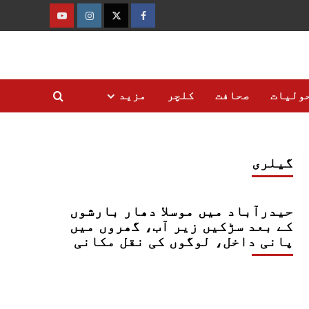
فیس
ٹوئٹر
انسٹاگرام
یوٹیوب
بک
ولیات
صحافت
کلچر
مزید
گیلری
حیدرآباد میں موسلا دھار بارشوں
کے بعد سڑکیں زیر آب، گھروں میں
پانی داخل، لوگوں کی نقل مکانی