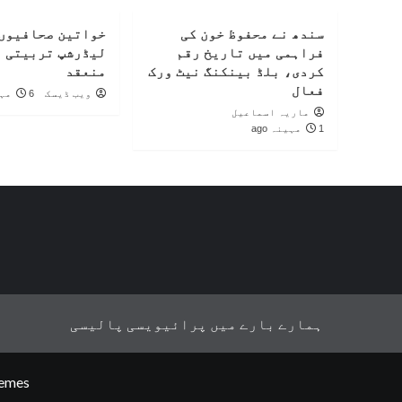
سندھ نے محفوظ خون کی
خواتین صحافیوں 
فراہمی میں تاریخ رقم
لیڈرشپ تربیتی 
کردی، بلڈ بینکنگ نیٹ ورک
منعقد
فعال
ویب ڈیسک
6 مہینے ago
ماریہ اسماعیل
1 مہینہ ago
ہمارے بارے میں
پرائیویسی پالیسی
emes.