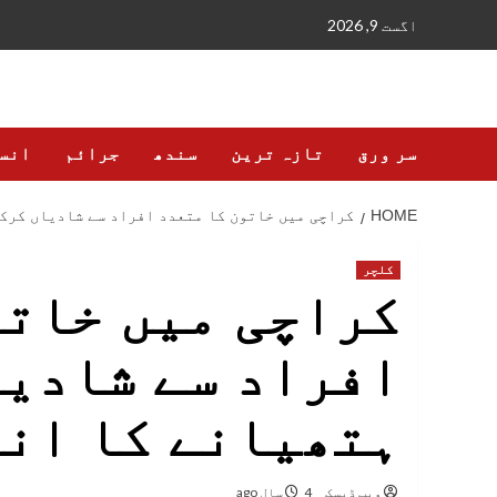
Ski
اگست 9, 2026
t
conten
سر ورق
تازہ ترین
سندھ
جرائم
انس
HOME
کراچی میں خاتون کا متعدد افراد سے شادیاں کرک
کلچر
کراچی میں خاتو
افراد سے شادیا
ہتھیانے کا ان
ویب ڈیسک
4 سال ago