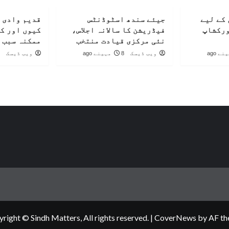
کے لیے
جیئے سندھ اسٹوڈنٹس
قدیم وادی 
ورکشاپ
فیڈریشن کا سالانہ اجلاس،
کیوں اور ک
نئی مرکزی قیادت منتخب
ممکنہ سبب 
ویب ڈیسک
8 مہینے ago
ویب ڈیسک
right © Sindh Matters, All rights reserved.
|
CoverNews
by AF th