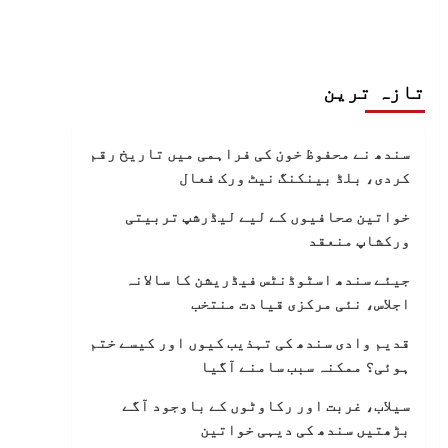
تازہ ترین
سندھ نے محفوظ خون کی فراہمی میں تاریخ رقم
کردی، بلڈ بینکنگ نیٹ ورک فعال
خواتین صحافیوں کے لیے لیڈرشپ تربیتی
ورکشاپ منعقد
جیئے سندھ اسٹوڈنٹس فیڈریشن کا سالانہ
اجلاس، نئی مرکزی قیادت منتخب
قدیم وادی سندھ کی تہذیب کیوں اور کیسے ختم
ہوئی؟ ممکنہ سبب سامنے آگیا
سیلاب، غربت اور رکاوٹوں کے باوجود آگے
بڑھتیں سندھ کی دیہی خواتین