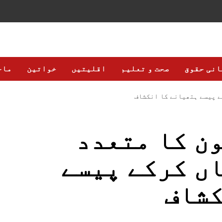
انی حقوق
صحت و تعلیم
اقلیتیں
خواتین
ماح
ے پیسے ہتھیانے کا انکشاف
ن کا متعدد
ں کرکے پیسے
کشاف