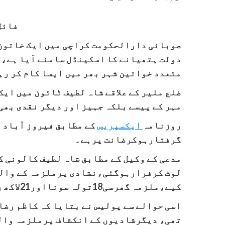
فائل
صوبائی دارالحکومت کراچی میں ایک خاتون 
دولت ہتھیانے کا اسکینڈل سامنے آیا ہے، جس
متعدد خواتین شہر بھر میں ایسا کام کر رہ
ضلع ملیر کے علاقے شاہ لطیف ٹائون میں ایک
مہر کے پیسے بلکہ جہیز اور دیگر نقدی بھی
روزنامہ
ایکسپریس
کے مطابق فیروز آباد ت
گرفتارہوکرضانت پرہے۔
مدعی کے وکیل کے مطابق شاہ لطیف کالونی ک
کیے،ملزمہ گھرسی18تولہ سونااور21لاکھ روپے لوٹ کرفرارہوئی۔
اسی حوالے سے پولیس نے بتایا کہ کاظم رضا کی 4 ماہ قبل فاطمہ نامی خاتون سے 
تھی، دیگرشادیوں کے انکشاف پرملزمہ والد