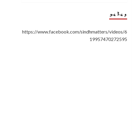
ویڈیو
https://www.facebook.com/sindhmatters/videos/6
19957470272595