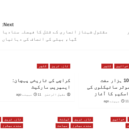
Next:
مقتول شہناز انصاری کے قتل کا فیصلہ سنادیا
گیا، بیٹی کی انصاف کی دہائیاں
خواتین
کلچر
تازہ ترین
کلچر
سندھ میں 10 ہزار مفت
کراچی کی تاریخی پہچان:
وٹر سائیکلوں کی
ایمپریس مارکیٹ
اسکیم کا آغاز
عقیل الرحمٰن
11 مہینے ago
11 مہینے ago
خواتین
تازہ ترین
ٹیلنٹ
تازہ ترین
سندھ میٹرز
سیاست
سندھ میٹرز