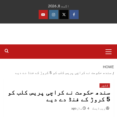
Ski
اگست 8, 2026
t
conten
فیس
ٹوئٹر
انسٹاگرام
یوٹیوب
بک
Primary
Menu
HOME
سندھ حکومت نے کراچی پریس کلب کو 5 کروڑ کے فنڈ دے دیے
کلچر
سندھ حکومت نے کراچی پریس کلب کو
5 کروڑ کے فنڈ دے دیے
ویب ڈیسک
4 سال ago