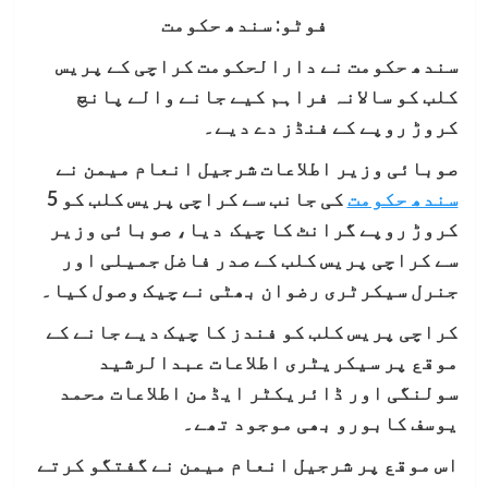
فوٹو: سندھ حکومت
سندھ حکومت نے دارالحکومت کراچی کے پریس
کلب کو سالانہ فراہم کیے جانے والے پانچ
کروڑ روپے کے فنڈز دے دیے۔
صوبائی وزیر اطلاعات شرجیل انعام میمن نے
سندھ حکومت
کی جانب سے کراچی پریس کلب کو 5
کروڑ روپے گرانٹ کا چیک دیا، صوبائی وزیر
سے کراچی پریس کلب کے صدر فاضل جمیلی اور
جنرل سیکرٹری رضوان بھٹی نے چیک وصول کیا۔
کراچی پریس کلب کو فندز کا چیک دیے جانے کے
موقع پر سیکریٹری اطلاعات عبدالرشید
سولنگی اور ڈائریکٹر ایڈمن اطلاعات محمد
یوسف کابورو بھی موجود تھے۔
اس موقع پر شرجیل انعام میمن نے گفتگو کرتے