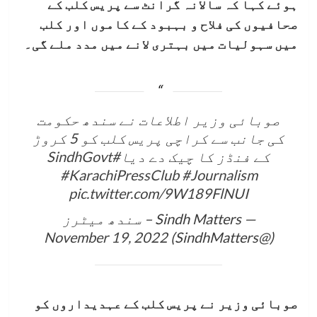
ہوئے کہا کہ سالانہ گرانٹ سے پریس کلب کے
صحافیوں کی فلاح و بہبود کے کاموں اور کلب
میں سہولیات میں بہتری لانے میں مدد ملے گی۔
صوبائی وزیر اطلاعات نے سندھ حکومت
کی جانب سے کراچی پریس کلب کو 5 کروڑ
کے فنڈز کا چیک دے دیا
#SindhGovt
#KarachiPressClub
#Journalism
pic.twitter.com/9W189FlNUI
— Sindh Matters – سندھ میٹرز
November 19, 2022
(@SindhMatters)
صوبائی وزیر نے پریس کلب کے عہدیداروں کو