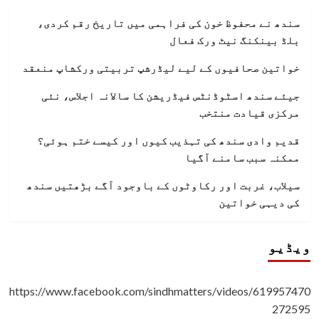
سندھ نے محفوظ خون کی فراہمی میں تاریخ رقم کردی،
بلڈ بینکنگ نیٹ ورک فعال
خواتین صحافیوں کے لیے لیڈرشپ تربیتی ورکشاپ منعقد
جیئے سندھ اسٹوڈنٹس فیڈریشن کا سالانہ اجلاس، نئی
مرکزی قیادت منتخب
قدیم وادی سندھ کی تہذیب کیوں اور کیسے ختم ہوئی؟
ممکنہ سبب سامنے آگیا
سیلاب، غربت اور رکاوٹوں کے باوجود آگے بڑھتیں سندھ
کی دیہی خواتین
ویڈیو
https://www.facebook.com/sindhmatters/videos/619957470
272595