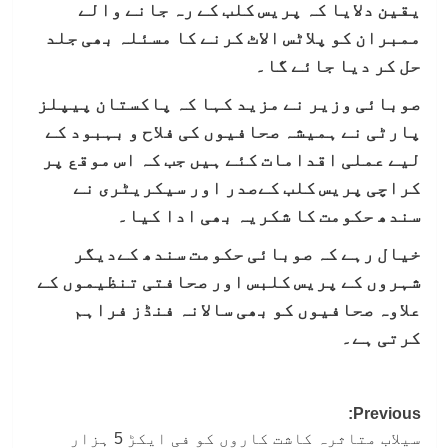
یقین دلایا کہ پریس کلب کے رہ جانے والے
ممبران کو پلاٹس الاٹ کرنے کا مسئلہ بھی جلد
حل کر دیا جائے گا۔
صوبائی وزیر نے مزید کہا کہ پاکستان پیپلز
پارٹی نے ہمیشہ صحافیوں کی فلاح و بہبود کے
لیے عملی اقدامات کئے ہیں جب کہ اس موقع پر
کراچی پریس کلب کےصدر اور سیکریٹری نے
سندھ حکومت کا شکریہ بھی ادا کیا۔
خیال رہے کہ صوبائی حکومت سندھ کےدیگر
شہروں کے پریس کلبس اور صحافتی تنظیموں کے
علاوہ صحافیوں کو بھی سالانہ فنڈز فراہم
کرتی ہے۔
Post
Previous:
سیلاب متاثرہ کاشت کاروں کو فی ایکڑ 5 ہزار