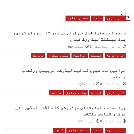
باخبر رہیں
تازہ ترین
سندھ
صحت و تعلیم
سندھ نے محفوظ خون کی فراہمی میں تاریخ رقم کردی،
بلڈ بینکنگ نیٹ ورک فعال
ماریہ اسماعیل
1 مہینہ ago
تازہ ترین
ٹیلنٹ
خواتین
سندھ میٹرز
صحافت
خواتین صحافیوں کے لیے لیڈرشپ تربیتی ورکشاپ
منعقد
ویب ڈیسک
6 مہینے ago
تازہ ترین
ٹیلنٹ
سندھ میٹرز
سیاست
جیئے سندھ اسٹوڈنٹس فیڈریشن کا سالانہ اجلاس، نئی
مرکزی قیادت منتخب
ویب ڈیسک
8 مہینے ago
تازہ ترین
سندھ
سندھ میٹرز
کلچر