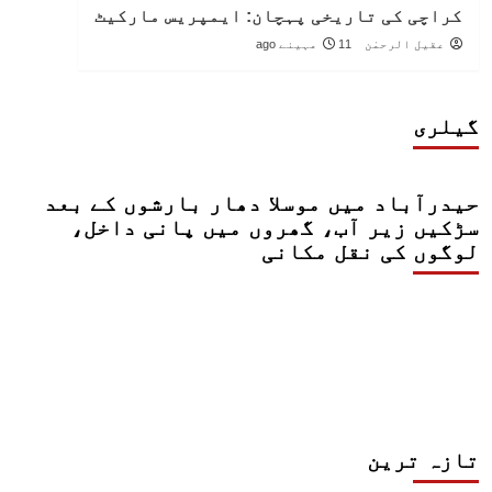
کراچی کی تاریخی پہچان: ایمپریس مارکیٹ
عقیل الرحمٰن
11 مہینے ago
گیلری
حیدرآباد میں موسلا دھار بارشوں کے بعد
سڑکیں زیر آب، گھروں میں پانی داخل،
لوگوں کی نقل مکانی
تازہ ترین