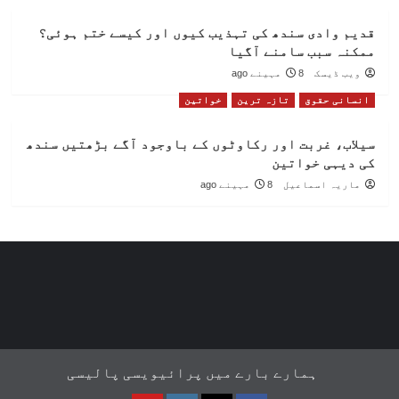
قدیم وادی سندھ کی تہذیب کیوں اور کیسے ختم ہوئی؟
ممکنہ سبب سامنے آگیا
ویب ڈیسک
8 مہینے ago
انسانی حقوق
تازہ ترین
خواتین
سیلاب، غربت اور رکاوٹوں کے باوجود آگے بڑھتیں سندھ
کی دیہی خواتین
ماریہ اسماعیل
8 مہینے ago
ہمارے بارے میں
پرائیویسی پالیسی