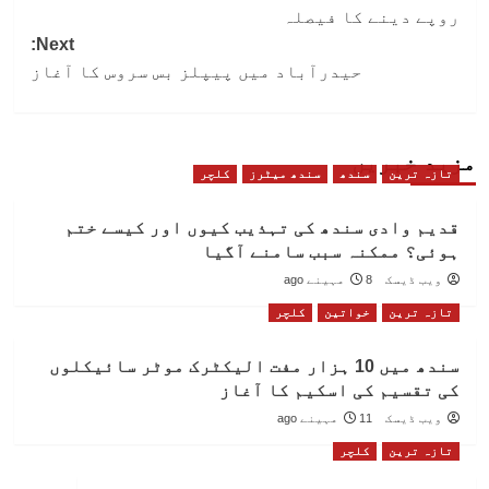
navigation
روپے دینے کا فیصلہ
Next:
حیدرآباد میں پیپلز بس سروس کا آغاز
مزید خبریں
تازہ ترین
سندھ
سندھ میٹرز
کلچر
قدیم وادی سندھ کی تہذیب کیوں اور کیسے ختم
ہوئی؟ ممکنہ سبب سامنے آگیا
ویب ڈیسک
8 مہینے ago
تازہ ترین
خواتین
کلچر
سندھ میں 10 ہزار مفت الیکٹرک موٹر سائیکلوں
کی تقسیم کی اسکیم کا آغاز
ویب ڈیسک
11 مہینے ago
تازہ ترین
کلچر