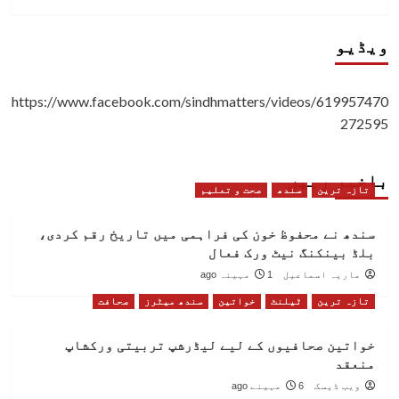
ویڈیو
https://www.facebook.com/sindhmatters/videos/619957470
272595
باخبر رہیں
تازہ ترین
سندھ
صحت و تعلیم
سندھ نے محفوظ خون کی فراہمی میں تاریخ رقم کردی،
بلڈ بینکنگ نیٹ ورک فعال
ماریہ اسماعیل
1 مہینہ ago
تازہ ترین
ٹیلنٹ
خواتین
سندھ میٹرز
صحافت
خواتین صحافیوں کے لیے لیڈرشپ تربیتی ورکشاپ
منعقد
ویب ڈیسک
6 مہینے ago