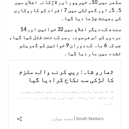
سکھر میں 10، خیرپور اور لاڑکانہ اضلاع میں
5۔ 5، اور گھوٹکی میں 7 افراد کو کاروکاری
کی بھینٹ چڑھا دیا گیا۔
سندھ کے دیگر اضلاع میں 32 خواتین اور 14
مردوں کو اس فرسودہ رسم کے تحت قتل کیا گیا،
جب کہ 6 ماہ کے دوران 9 خواتین کو گھریلو
تشدد میں مار دیا گیا۔