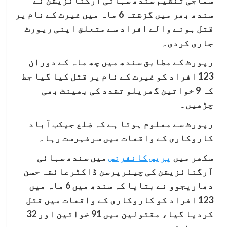
سماجی تنظیم سندھ سہائی آرگنائزیشن نے
سندھ بھر میں گزشتہ 6 ماہ میں غیرت کے نام پر
قتل ہونے والے افراد سے متعلق اپنی رپورٹ
جاری کردی۔
رپورٹ کے مطابق سندھ میں چھ ماہ کے دوران
123 افراد کو غیرت کے نام پر قتل کیا گیا جط
کہ 9 خواتین گھریلو تشدد کی بھینٹ بھی
چڑھیں۔
رپورٹ سے معلوم ہوتا ہے کہ ضلع جیکب آباد
کاروکاری کے واقعات میں سرفہرست رہا۔
سکھر میں
پریس کانفرنس
میں سندھ سہائی
آرگنائزیشن کی چیئرپرسن ڈاکٹرعائشہ حسن
دھاریجوو نے بتایا کہ سندھ میں 6 ماہ میں
123 افراد کو کاروکاری کے واقعات میں قتل
کردیا گیا، مقتولین میں 91 خواتین اور 32