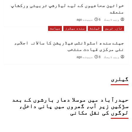
خواتین صحافیوں کے لیے لیڈرشپ تربیتی ورکشاپ
منعقد
ویب ڈیسک
6 مہینے ago
تازہ ترین
ٹیلنٹ
سندھ میٹرز
سیاست
جیئے سندھ اسٹوڈنٹس فیڈریشن کا سالانہ اجلاس،
نئی مرکزی قیادت منتخب
ویب ڈیسک
8 مہینے ago
گیلری
حیدرآباد میں موسلا دھار بارشوں کے بعد
سڑکیں زیر آب، گھروں میں پانی داخل،
لوگوں کی نقل مکانی