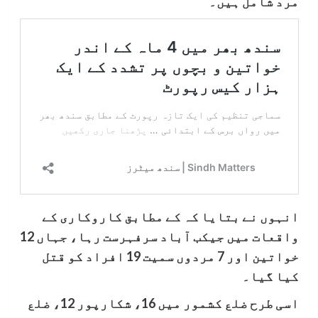
مرد شامل ہیں۔
انہوں نے بتایا کہ کے مطابق کاروکاری کے
واقعات میں جیکب آباد سرفہرست رہا، جہاں 12
خواتین اور 7 مردوں سمیت 19 افراد کو قتل
کیا گیا۔
اسی طرح ضلع کشمور میں 16، شکارپور 12، ضلع