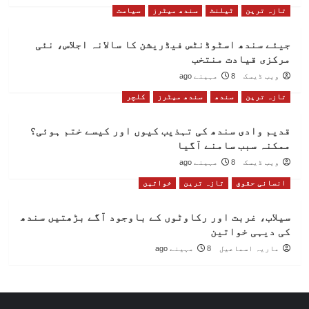
تازہ ترین
ٹیلنٹ
سندھ میٹرز
سیاست
جیئے سندھ اسٹوڈنٹس فیڈریشن کا سالانہ اجلاس، نئی
مرکزی قیادت منتخب
ویب ڈیسک
8 مہینے ago
تازہ ترین
سندھ
سندھ میٹرز
کلچر
قدیم وادی سندھ کی تہذیب کیوں اور کیسے ختم ہوئی؟
ممکنہ سبب سامنے آگیا
ویب ڈیسک
8 مہینے ago
انسانی حقوق
تازہ ترین
خواتین
سیلاب، غربت اور رکاوٹوں کے باوجود آگے بڑھتیں سندھ
کی دیہی خواتین
ماریہ اسماعیل
8 مہینے ago