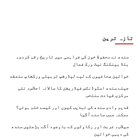
تازہ ترین
سندھ نے محفوظ خون کی فراہمی میں تاریخ رقم کردی،
بلڈ بینکنگ نیٹ ورک فعال
خواتین صحافیوں کے لیے لیڈرشپ تربیتی ورکشاپ منعقد
جیئے سندھ اسٹوڈنٹس فیڈریشن کا سالانہ اجلاس، نئی
مرکزی قیادت منتخب
قدیم وادی سندھ کی تہذیب کیوں اور کیسے ختم ہوئی؟
ممکنہ سبب سامنے آگیا
سیلاب، غربت اور رکاوٹوں کے باوجود آگے بڑھتیں سندھ
کی دیہی خواتین