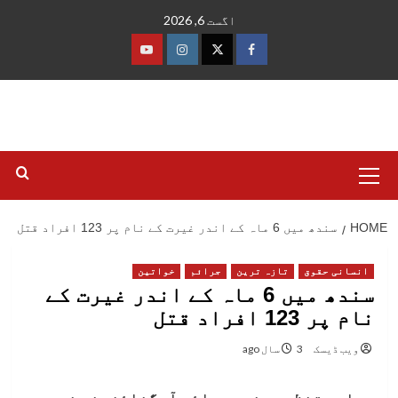
Ski
اگست 6, 2026
t
conten
فیس
ٹوئٹر
انسٹاگرام
یوٹیوب
بک
Primary
Menu
HOME
سندھ میں 6 ماہ کے اندر غیرت کے نام پر 123 افراد قتل
انسانی حقوق
تازہ ترین
جرائم
خواتین
سندھ میں 6 ماہ کے اندر غیرت کے
نام پر 123 افراد قتل
ویب ڈیسک
3 سال ago