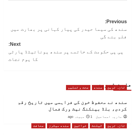
Post
Previous:
سندھ کی سیما حیدر کی پیار کہانی پر بھارت میں
navigation
فلم بنے گی
Next:
پی پی حکومت کے خاتمے پر سندھ یونائیٹڈ پارٹی
کا یوم نجات
مزید خبریں
تازہ ترین
سندھ
صحت و تعلیم
سندھ نے محفوظ خون کی فراہمی میں تاریخ رقم
کردی، بلڈ بینکنگ نیٹ ورک فعال
ماریہ اسماعیل
1 مہینہ ago
تازہ ترین
ٹیلنٹ
خواتین
سندھ میٹرز
صحافت