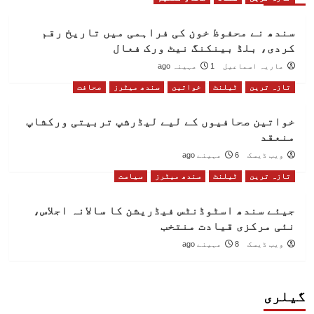
سندھ نے محفوظ خون کی فراہمی میں تاریخ رقم
کردی، بلڈ بینکنگ نیٹ ورک فعال
ماریہ اسماعیل
1 مہینہ ago
تازہ ترین
ٹیلنٹ
خواتین
سندھ میٹرز
صحافت
خواتین صحافیوں کے لیے لیڈرشپ تربیتی ورکشاپ
منعقد
ویب ڈیسک
6 مہینے ago
تازہ ترین
ٹیلنٹ
سندھ میٹرز
سیاست
جیئے سندھ اسٹوڈنٹس فیڈریشن کا سالانہ اجلاس،
نئی مرکزی قیادت منتخب
ویب ڈیسک
8 مہینے ago
گیلری