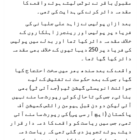
مقبول باقر نے نوٹس لیتے ہوئے واقعے کا
مقدمہ دائر کرنے کی ہدایت کی تھی۔
بعد ازاں پولیس نے زاہد علی جلبانی کی
فریاد پر پولیس اور رینجرز اہلکاروں کے
خلاف مقدمہ دائر کیا تھا اور بدلے میں پولیس
کی فریاد پر 250 دیہاتیوں کے خلاف بھی مقدمہ
دائر کیا گیا تھا۔
واقعے کے بعد سندھ بھر میں سخت احتجاج کیا
گیا، جس کے بعد حکومت نے تفتیش کے لیے
جوائنٹ انویسٹی گیشن ٹیم (جے آئی ٹی) بھی
بنائی، جس کی تاحال کوئی رپورٹ سامنے نہیں
آئی لیکن دو دن قبل ہیومن رائٹس کمیشن آف
پاکستان (ایچ آر سی پی) کی رپورٹ سامنے آئی
تھی، جس میں ریاست کو واقعے کا ذمہ دار قرار
دیتے ہوئے تجویز دی گئی تھی کہ ریاست ذمہ
داری قبول کرکے ورثا کا معاوضہ فراہم کرے۔