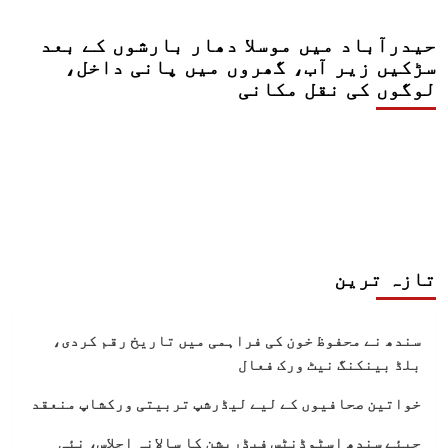
حیدرآباد میں موسلا دھار بارشوں کے بعد
سڑکیں زیر آب، گھروں میں پانی داخل،
لوگوں کی نقل مکانی
تازہ ترین
سندھ نے محفوظ خون کی فراہمی میں تاریخ رقم کردی،
بلڈ بینکنگ نیٹ ورک فعال
خواتین صحافیوں کے لیے لیڈرشپ تربیتی ورکشاپ منعقد
جیئے سندھ اسٹوڈنٹس فیڈریشن کا سالانہ اجلاس، نئی