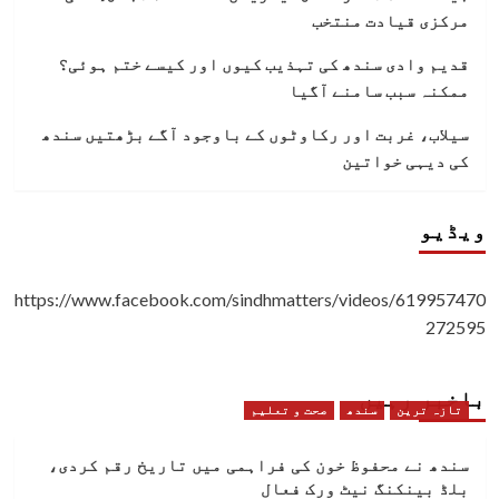
مرکزی قیادت منتخب
قدیم وادی سندھ کی تہذیب کیوں اور کیسے ختم ہوئی؟
ممکنہ سبب سامنے آگیا
سیلاب، غربت اور رکاوٹوں کے باوجود آگے بڑھتیں سندھ
کی دیہی خواتین
ویڈیو
https://www.facebook.com/sindhmatters/videos/619957470
272595
باخبر رہیں
تازہ ترین
سندھ
صحت و تعلیم
سندھ نے محفوظ خون کی فراہمی میں تاریخ رقم کردی،
بلڈ بینکنگ نیٹ ورک فعال