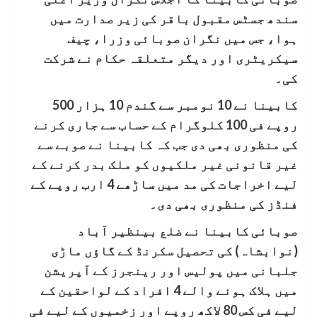
سندھ جسٹس مقبول باقر کی زیر صدارت میں
ہوا، جس میں نگران صوبائی وزرا، چیف
سیکریٹری اور دیگر متعلقہ حکام نے شرکت
کی۔
کابینا نے 10 نومبر سے گندم 10 ہزار 500
روپے فی 100 کلوگرام کے حساب سے جاری کرنے
کی منظوری بھی دی جب کہ کابینا نے صوبے سے
غیر قانونی غیر ملکیوں کو ملک بدر کرنے کے
لیے اخراجات کی مد میں ساڑھے 4 ارب روپے کے
فنڈز کی منظوری بھی دی۔
صوبائی کابینا نے ضلع بینظیر آباد
(نوابشاہ) کی تحصیل سکرنڈ کے گاؤں ماڑی
جلبانی میں پولیس اور رینجرز کے آپریشن
میں ہلاک ہونے والے 4 افراد کے لواحقین کے
لیے فی کس 80 لاکھ روپے اور زخمیوں کے لیے فی