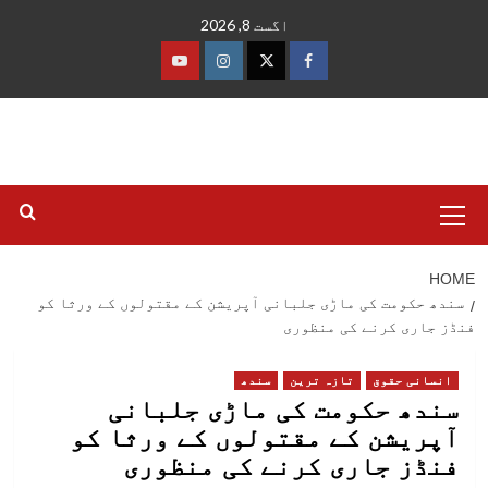
Ski
اگست 8, 2026
t
conten
فیس
ٹوئٹر
انسٹاگرام
یوٹیوب
بک
Primary
Menu
HOME
سندھ حکومت کی ماڑی جلبانی آپریشن کے مقتولوں کے ورثا کو
فنڈز جاری کرنے کی منظوری
انسانی حقوق
تازہ ترین
سندھ
سندھ حکومت کی ماڑی جلبانی
آپریشن کے مقتولوں کے ورثا کو
فنڈز جاری کرنے کی منظوری