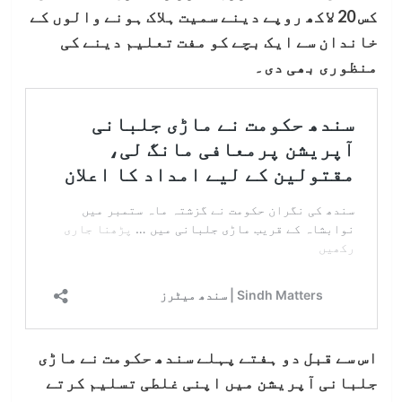
کس 20 لاکھ روپے دینے سمیت ہلاک ہونے والوں کے
خاندان سے ایک بچے کو مفت تعلیم دینے کی
منظوری بھی دی۔
اس سے قبل دو ہفتے پہلے سندھ حکومت نے ماڑی
جلبانی آپریشن میں اپنی غلطی تسلیم کرتے