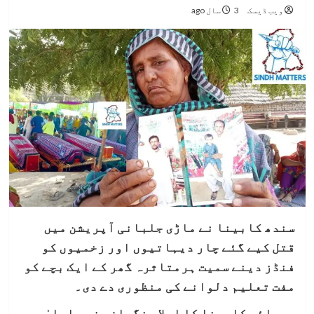
ویب ڈیسک
3 سال ago
سندھ کابینا نے ماڑی جلبانی آپریشن میں
قتل کیے گئے چار دیہاتیوں اور زخمیوں کو
فنڈز دینے سمیت ہرمتاثرہ گھر کے ایک بچے کو
مفت تعلیم دلوانے کی منظوری دے دی۔
صوبائی کابینا کا اجلاس نگران وزیر اعلیٰ