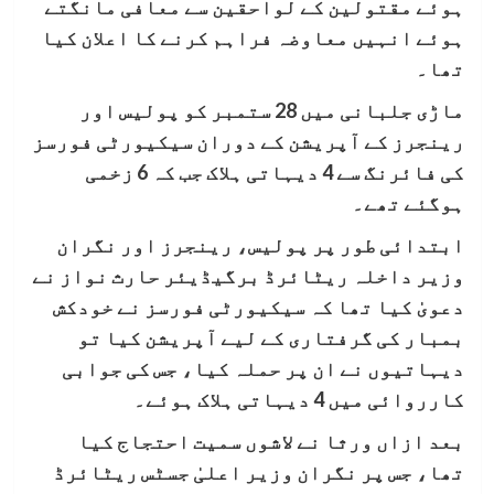
ہوئے مقتولین کے لواحقین سے معافی مانگتے
ہوئے انہیں معاوضہ فراہم کرنے کا اعلان کیا
تھا۔
ماڑی جلبانی میں 28 ستمبر کو پولیس اور
رینجرز کے آپریشن کے دوران سیکیورٹی فورسز
کی فائرنگ سے 4 دیہاتی ہلاک جب کہ 6 زخمی
ہوگئے تھے۔
ابتدائی طور پر پولیس، رینجرز اور نگران
وزیر داخلہ ریٹائرڈ برگیڈیئر حارث نواز نے
دعویٰ کیا تھا کہ سیکیورٹی فورسز نے خودکش
بمبار کی گرفتاری کے لیے آپریشن کیا تو
دیہاتیوں نے ان پر حملہ کیا، جس کی جوابی
کارروائی میں 4 دیہاتی ہلاک ہوئے۔
بعد ازاں ورثا نے لاشوں سمیت احتجاج کیا
تھا، جس پر نگران وزیر اعلیٰ جسٹس ریٹائرڈ