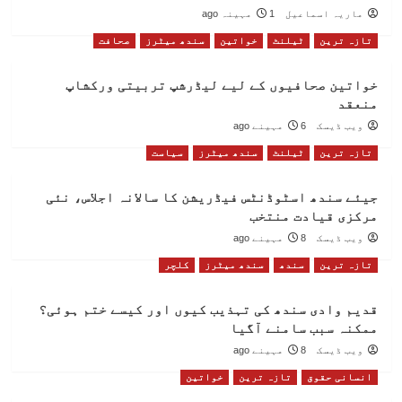
ماریہ اسماعیل
1 مہینہ ago
تازہ ترین
ٹیلنٹ
خواتین
سندھ میٹرز
صحافت
خواتین صحافیوں کے لیے لیڈرشپ تربیتی ورکشاپ
منعقد
ویب ڈیسک
6 مہینے ago
تازہ ترین
ٹیلنٹ
سندھ میٹرز
سیاست
جیئے سندھ اسٹوڈنٹس فیڈریشن کا سالانہ اجلاس، نئی
مرکزی قیادت منتخب
ویب ڈیسک
8 مہینے ago
تازہ ترین
سندھ
سندھ میٹرز
کلچر
قدیم وادی سندھ کی تہذیب کیوں اور کیسے ختم ہوئی؟
ممکنہ سبب سامنے آگیا
ویب ڈیسک
8 مہینے ago
انسانی حقوق
تازہ ترین
خواتین