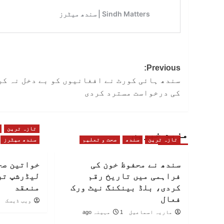
Post
Previous:
سندھ ہائی کورٹ نے افغانیوں کو بے دخل نہ کر
navigation
کی درخواست مسترد کردی
تازہ ترین
مزید خبریں
تازہ ترین
سندھ
صحت و تعلیم
سندھ میٹرز
سندھ نے محفوظ خون کی
خواتین صح
فراہمی میں تاریخ رقم
لیڈرشپ تر
کردی، بلڈ بینکنگ نیٹ ورک
منعقد
فعال
ویب ڈیسک
ماریہ اسماعیل
1 مہینہ ago