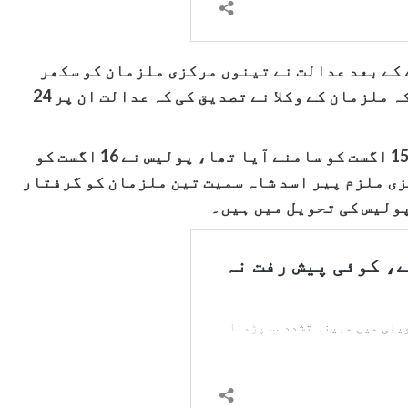
 کے بعد عدالت نے تینوں مرکزی ملزمان کو سکھر
سینٹرل جیل منتقل کرنے کا حکم دے دیا جب کہ ملزمان کے وکلا نے تصدیق کی کہ عدالت ان پر 24
خیال رہے کہ کم سن فاطمہ کے قتل کا واقعہ 15 اگست کو سامنے آیا تھا، پولیس نے 16 اگست کو
ی ملزم پیر اسد شاہ سمیت تین ملزمان کو گرفتار
پولیس کی تحویل میں ہیں۔