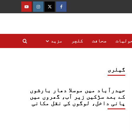
فیس
ٹوئٹر
انسٹاگرام
یوٹیوب
بک
ولیات
صحافت
کلچر
مزید
گیلری
حیدرآباد میں موسلا دھار بارشوں
کے بعد سڑکیں زیر آب، گھروں میں
پانی داخل، لوگوں کی نقل مکانی