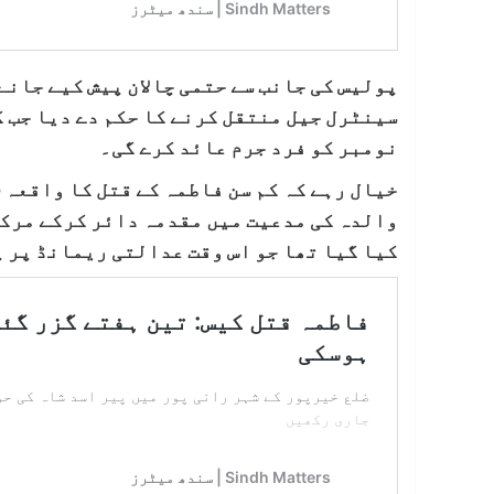
پولیس کی جانب سے حتمی چالان پیش کیے جانے
نومبر کو فرد جرم عائد کرے گی۔
والدہ کی مدعیت میں مقدمہ دائر کرکے مرکز
کیا گیا تھا جو اس وقت عدالتی ریمانڈ پر 