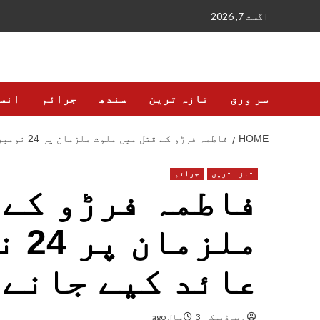
Ski
اگست 7, 2026
t
conten
سر ورق
تازہ ترین
سندھ
جرائم
انس
HOME
فاطمہ فرڑو کے قتل میں ملوث ملزمان پر 24 نومبر کو فرد جرم عائد کیے جانے کا امکان
تازہ ترین
جرائم
فاطمہ فرڑو کے 
ملز
عائد کیے جانے 
ویب ڈیسک
3 سال ago