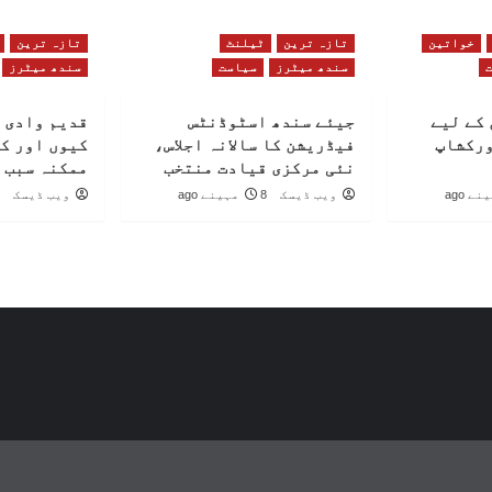
خواتین
تازہ ترین
ٹیلنٹ
تازہ ترین
سندھ میٹرز
سیاست
سندھ میٹرز
کے لیے
جیئے سندھ اسٹوڈنٹس
قدیم وادی 
ورکشاپ
فیڈریشن کا سالانہ اجلاس،
کیوں اور ک
نئی مرکزی قیادت منتخب
ممکنہ سبب 
ویب ڈیسک
8 مہینے ago
ویب ڈیسک