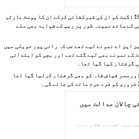
کم سن فاطمہ کا معاملہ سامنے آنے کے بعد 19 اگست کو ان کی قبرکشائی کرکے ان کا پوسٹ مارٹم
 کے ساتھ مبینہ طور پر ریپ کے شواہد بھی ملے
ن این اے نمونے لیے تھے جب کہ رانی پور حویلی میں
 کے نمونے بھی لیے گئے تھے اور بچی کو ابتدائی
ی گرفتار کیا گیا تھا۔
اور سسر فیاض شاہ کو بھی گرفتار کرلیا گیا تھا