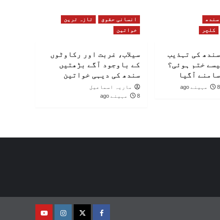
سندھ
انسانی حقوق
تازہ ترین
کلچر
خواتین
سندھ کی تہذیب
سیلاب، غربت اور رکاوٹوں
یسے ختم ہوئی؟
کے باوجود آگے بڑھتیں
سامنے آگیا
سندھ کی دیہی خواتین
8 مہینے ago
ماریہ اسماعیل
8 مہینے ago
فیس
ٹوئٹر
انسٹاگرام
یوٹیوب