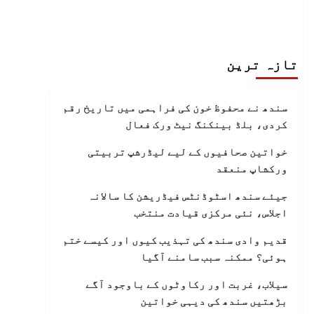
تازہ ترین
سندھ نے محفوظ خون کی فراہمی میں تاریخ رقم
کردی، بلڈ بینکنگ نیٹ ورک فعال
خواتین صحافیوں کے لیے لیڈرشپ تربیتی
ورکشاپ منعقد
جیئے سندھ اسٹوڈنٹس فیڈریشن کا سالانہ
اجلاس، نئی مرکزی قیادت منتخب
قدیم وادی سندھ کی تہذیب کیوں اور کیسے ختم
ہوئی؟ ممکنہ سبب سامنے آگیا
سیلاب، غربت اور رکاوٹوں کے باوجود آگے
بڑھتیں سندھ کی دیہی خواتین