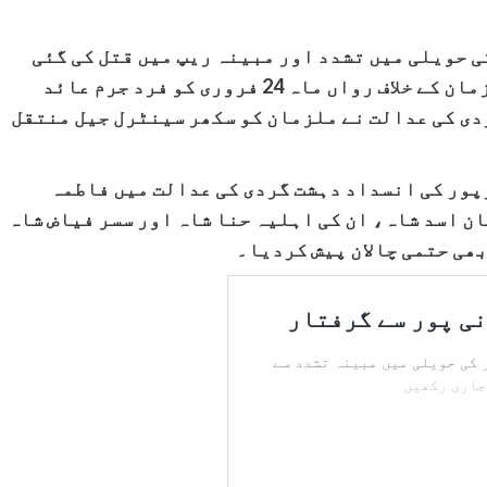
ی حویلی میں تشدد اور مبینہ ریپ میں قتل کی گئی
کم سن بچی فاطمہ فرڑو کے قتل میں ملوث ملزمان کے خلاف رواں ماہ 24 فروری کو فرد جرم عائد
دی کی عدالت نے ملزمان کو سکھر سینٹرل جیل منتقل
ور کی انسداد دہشت گردی کی عدالت میں فاطمہ
ن اسد شاہ، ان کی اہلیہ حنا شاہ اور سسر فیاض شاہ
بھی حتمی چالان پیش کردیا۔