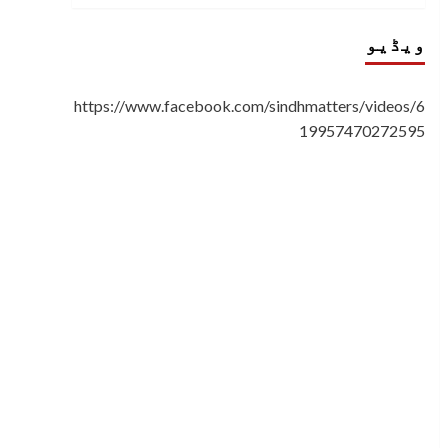
ویڈیو
https://www.facebook.com/sindhmatters/videos/6
19957470272595