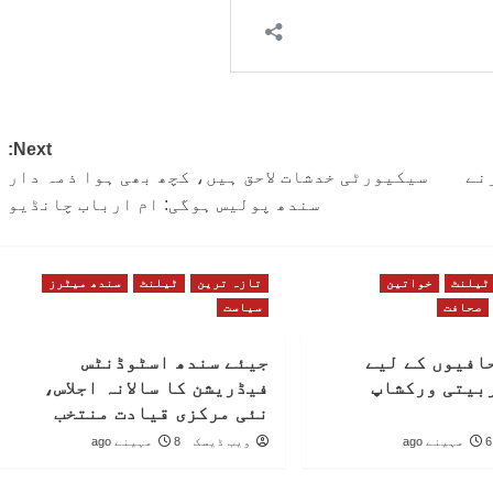
Next:
نے
سیکیورٹی خدشات لاحق ہیں، کچھ بھی ہوا ذمہ دار
سندھ پولیس ہوگی: ام ارباب چانڈیو
ٹیلنٹ
خواتین
تازہ ترین
ٹیلنٹ
سندھ میٹرز
صحافت
سیاست
افیوں کے لیے
جیئے سندھ اسٹوڈنٹس
بیتی ورکشاپ
فیڈریشن کا سالانہ اجلاس،
نئی مرکزی قیادت منتخب
6 مہینے ago
ویب ڈیسک
8 مہینے ago