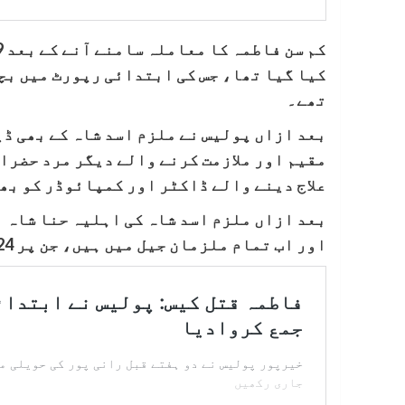
کیا گیا تھا، جس کی ابتدائی رپورٹ میں بچی
تھے۔
بعد ازاں پولیس نے ملزم اسد شاہ کے بھی ڈی
مقیم اور ملازمت کرنے والے دیگر مرد حضرات
علاج دینے والے ڈاکٹر اور کمپائوڈر کو بھ
بعد ازاں ملزم اسد شاہ کی اہلیہ حنا شاہ 
اور اب تمام ملزمان جیل میں ہیں، جن پر 24 فروری کو فرد جرم عائد کی جائے گی۔