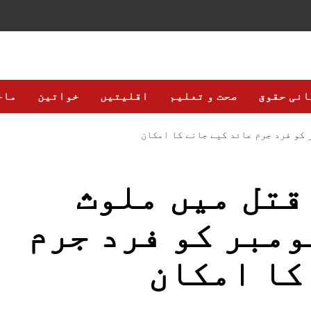
انی حقوق
صحت و تعلیم
اقلیتیں
خواتین
ماح
قتل میں ملوث
مان پر 24 نومبر کو فرد جرم
کا امکان