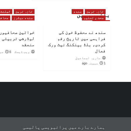
تازہ ترین
سندھ
تازہ ترین
ٹیلنٹ
باخبر رہیں
صحت و تعلیم
سندھ میٹرز
صحافت
سندھ نے محفوظ خون کی
خواتین صحافیوں 
فراہمی میں تاریخ رقم
لیڈرشپ تربیتی 
کردی، بلڈ بینکنگ نیٹ ورک
منعقد
فعال
ویب ڈیسک
6 مہینے ago
ماریہ اسماعیل
1 مہینہ ago
ہمارے بارے میں
پرائیویسی پالیسی