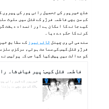
ضلع خیرپور کی تحصیل رانی پور کی پیروں ک
کیے جانے کا امکان ہے اور انسداد دہشت گر
کرنے کا حکم دے دیا۔
سندھی ٹی وی چینل
ٹائم نیوز
کے مطابق خیرپ
فرڑو قتل کیس کی سماعت ہوئی، مرکزی ملزما
کو عدالت میں پیش کیا گیا جب کہ پولیس نے 