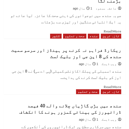
بڑھنے لگا
سندھو
کا
عائشہ مسعود
1 سال ago
کسم
صوبہ سندھ میں نوجوانوں کی ذہنی صحت کا جائزہ لیا جائے تو
پرسی
یہ ایک انتہائی سنگین اور تیزی سے بڑھتا...
میں
انتقال،
Read
Read More
کروڑوں
more
تازہ ترین
سندھ
صحت و تعلیم
کلچر
فنڈز
about
لینے
سندھ
ریکارڈ فراہم نہ کرنے پر ہینڈز اور سرسو سمیت
والی
میں
سندھ کی 8 این جی اوز بلیک لسٹ
تنظیمیں
ڈپریشن
کہاں
کو
ویب ڈیسک
1 سال ago
ہیں؟
پاگل
سندھ اسمبلی کی پبلک اکاؤنٹس کمیٹی (پی اے سی) نے 8 این جی
پن
اوز کو بلیک لسٹ کرنے کی ہدایت...
سے
جوڑنے
Read
Read More
کا
more
تازہ ترین
صحت و تعلیم
رجحان
about
بڑھنے
ریکارڈ
سندھ میں بڑی گاڑیاں چلانے والے 40 فیصد
لگا
فراہم
ڈرائیورز کی بینائی کمزور ہونے کا انکشاف
نہ
کرنے
ویب ڈیسک
1 سال ago
پر
سندھ میں سرکاری سطح پر ٹرک ڈرائیوروں کی آنکھوں کے