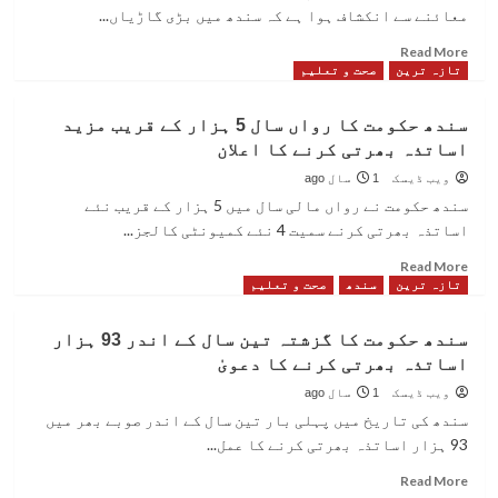
ہینڈز
معائنے سے انکشاف ہوا ہے کہ سندھ میں بڑی گاڑیاں...
اور
سرسو
Read
Read More
سمیت
more
تازہ ترین
صحت و تعلیم
سندھ
about
کی
سندھ
سندھ حکومت کا رواں سال 5 ہزار کے قریب مزید
8
میں
اساتذہ بھرتی کرنے کا اعلان
این
بڑی
جی
گاڑیاں
ویب ڈیسک
1 سال ago
اوز
چلانے
سندھ حکومت نے رواں مالی سال میں 5 ہزار کے قریب نئے
بلیک
والے
اساتذہ بھرتی کرنے سمیت 4 نئے کمیونٹی کالجز...
لسٹ
40
فیصد
Read
Read More
ڈرائیورز
more
تازہ ترین
سندھ
صحت و تعلیم
کی
about
بینائی
سندھ
سندھ حکومت کا گزشتہ تین سال کے اندر 93 ہزار
کمزور
حکومت
اساتذہ بھرتی کرنے کا دعویٰ
ہونے
کا
کا
رواں
ویب ڈیسک
1 سال ago
انکشاف
سال
سندھ کی تاریخ میں پہلی بار تین سال کے اندر صوبے بھر میں
5
93 ہزار اساتذہ بھرتی کرنے کا عمل...
ہزار
کے
Read
Read More
قریب