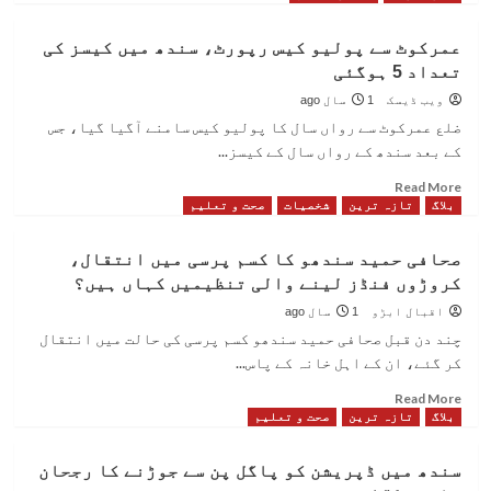
کو
about
ٹیچنگ
شاہ
عمرکوٹ سے پولیو کیس رپورٹ، سندھ میں کیسز کی
لائسنس
فیصل
دے
تعداد 5 ہوگئی
کالونی
دیے
میں
ویب ڈیسک
1 سال ago
مفت
ضلع عمرکوٹ سے رواں سال کا پولیو کیس سامنے آگیا گیا، جس
طبی
کے بعد سندھ کے رواں سال کے کیسز...
کیمپ
کا
Read
Read More
انعقاد،
more
بلاگ
تازہ ترین
شخصیات
صحت و تعلیم
ادویات
about
بھی
عمرکوٹ
صحافی حمید سندھو کا کسم پرسی میں انتقال،
فراہم
سے
کروڑوں فنڈز لینے والی تنظیمیں کہاں ہیں؟
کی
پولیو
گئیں
کیس
اقبال ابڑو
1 سال ago
رپورٹ،
چند دن قبل صحافی حمید سندھو کسم پرسی کی حالت میں انتقال
سندھ
کر گئے، ان کے اہل خانہ کے پاس...
میں
کیسز
Read
Read More
کی
more
بلاگ
تازہ ترین
صحت و تعلیم
تعداد
about
5
صحافی
سندھ میں ڈپریشن کو پاگل پن سے جوڑنے کا رجحان
ہوگئی
حمید