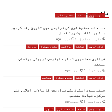
باخبر رہیں
تازہ ترین
سندھ
صحت و تعلیم
سندھ نے محفوظ خون کی فراہمی میں تاریخ رقم کردی،
بلڈ بینکنگ نیٹ ورک فعال
ماریہ اسماعیل
1 مہینہ ago
تازہ ترین
ٹیلنٹ
خواتین
سندھ میٹرز
صحافت
خواتین صحافیوں کے لیے لیڈرشپ تربیتی ورکشاپ
منعقد
ویب ڈیسک
6 مہینے ago
تازہ ترین
ٹیلنٹ
سندھ میٹرز
سیاست
جیئے سندھ اسٹوڈنٹس فیڈریشن کا سالانہ اجلاس، نئی
مرکزی قیادت منتخب
ویب ڈیسک
8 مہینے ago
تازہ ترین
سندھ
سندھ میٹرز
کلچر