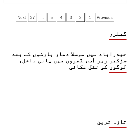
more
مزید
about
اساتذہ
سندھ
Posts
بھرتی
حکومت
…
2
Next
37
5
4
3
1
Previous
کرنے
کا
pagination
کا
گزشتہ
اعلان
گیلری
تین
سال
کے
اندر
حیدرآباد میں موسلا دھار بارشوں کے بعد
93
سڑکیں زیر آب، گھروں میں پانی داخل،
ہزار
لوگوں کی نقل مکانی
اساتذہ
بھرتی
کرنے
کا
دعویٰ
تازہ ترین