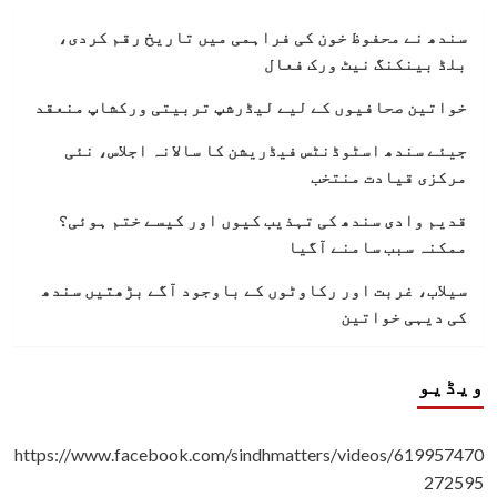
سندھ نے محفوظ خون کی فراہمی میں تاریخ رقم کردی،
بلڈ بینکنگ نیٹ ورک فعال
خواتین صحافیوں کے لیے لیڈرشپ تربیتی ورکشاپ منعقد
جیئے سندھ اسٹوڈنٹس فیڈریشن کا سالانہ اجلاس، نئی
مرکزی قیادت منتخب
قدیم وادی سندھ کی تہذیب کیوں اور کیسے ختم ہوئی؟
ممکنہ سبب سامنے آگیا
سیلاب، غربت اور رکاوٹوں کے باوجود آگے بڑھتیں سندھ
کی دیہی خواتین
ویڈیو
https://www.facebook.com/sindhmatters/videos/619957470
272595