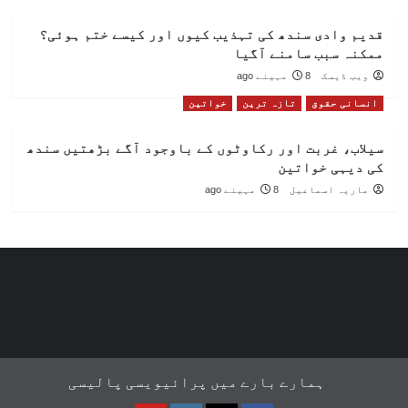
قدیم وادی سندھ کی تہذیب کیوں اور کیسے ختم ہوئی؟
ممکنہ سبب سامنے آگیا
ویب ڈیسک
8 مہینے ago
انسانی حقوق
تازہ ترین
خواتین
سیلاب، غربت اور رکاوٹوں کے باوجود آگے بڑھتیں سندھ
کی دیہی خواتین
ماریہ اسماعیل
8 مہینے ago
ہمارے بارے میں
پرائیویسی پالیسی